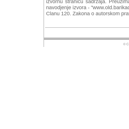
izvornu stranicu sadrzaja. Preuzim
navodjenje izvora - "www.old.barika
Clanu 120. Zakona o autorskom prav
© Copyr