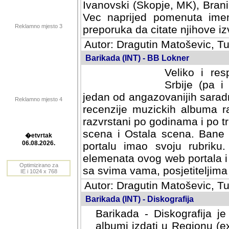
Ivanovski (Skopje, MK), Bran
Vec naprijed pomenuta ime
Reklamno mjesto 3
preporuka da citate njihove izv
Autor: Dragutin Matoševic, Tu
Barikada (INT) - BB Lokner
Veliko i res
Srbije (pa i
jedan od angazovanijih sarad
Reklamno mjesto 4
recenzije muzickih albuma ra
razvrstani po godinama i po t
scena i Ostala scena. Bane 
portalu imao svoju rubriku.
�etvrtak
elemenata ovog web portala i 
06.08.2026.
sa svima vama, posjetiteljima
Optimizirano za
Autor: Dragutin Matoševic, Tu
IE i 1024 x 768
Barikada (INT) - Diskografija
Barikada - Diskografija je
albumi izdati u Regionu (ex 