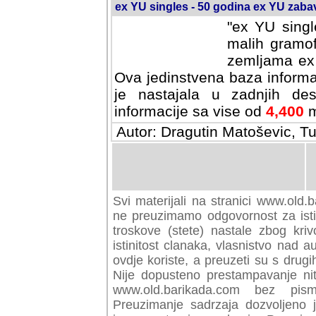
ex YU singles - 50 godina ex YU zab
"ex YU singl
malih gramof
zemljama ex 
Ova jedinstvena baza informa
je nastajala u zadnjih des
informacije sa vise od
4,400
m
Autor: Dragutin Matoševic, Tu
Svi materijali na stranici www.old.b
preuzimamo odgovornost za istini
troskove (stete) nastale zbog kriv
istinitost clanaka, vlasnistvo nad au
ovdje koriste, a preuzeti su s drugi
Nije dopusteno prestampavanje nit
www.old.barikada.com bez pism
Preuzimanje sadrzaja dozvoljeno 