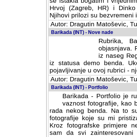
se istakla bogatim i vrijedni
Hrvoj (Zagreb, HR) i Dinko
Njihovi prilozi su bezvremeni i
Autor: Dragutin Matoševic, Tu
Barikada (INT) - Nove nade
Rubrika, B
objasnjava. 
iz naseg Reg
iz statusa demo benda. Uko
pojavljivanje u ovoj rubrici - nj
Autor: Dragutin Matoševic, Tu
Barikada (INT) - Portfolio
Barikada - Portfolio je 
vaznost fotografije, kao
rada nekog benda. Na to su 
fotografije koje su mi pristiz
fotografske primjere nekolik
svi zainteresovani sistemom "