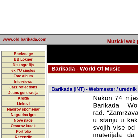
www.old.barikada.com
Muzicki web p
Backstage
BB Lokner
Diskografija
Barikada - World Of Music
ex YU singles
Foto album
undefined
Interviews
Jazz reflections
Barikada (INT) - Webmaster / urednik
Jeans generacija
Nakon 74 mjes
Knjiga
Linkovi
Barikada - Wor
Nadirov spomenar
rad. "Zamrzava
Nagradna igra
u stanju u kak
Nove nade
Omarov kutak
svojih vise od
Portfolio
materijala da 
Recenzije