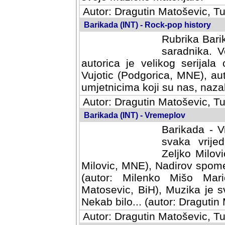
Autor: Dragutin Matoševic, Tu
Barikada (INT) - Rock-pop history
Rubrika Barik
saradnika. V
autorica je velikog serijal
Vujotic (Podgorica, MNE), aut
umjetnicima koji su nas, nazalo
Autor: Dragutin Matoševic, Tu
Barikada (INT) - Vremeplov
Barikada - V
svaka vrijedna
Milovic, MNE)
MNE), Nadirov spomenar (auto
Milenko Mišo Maric, UK), Muz
Muzika je svirala (autor: D
(autor: Dragutin Matosevic, BiH
Autor: Dragutin Matoševic, Tu