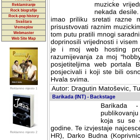
muzicke vrijed
Reklamiranje
Rock biografije
nekada desile
Rock-pop history
imao priliku sretati razne 
Svaštara
prisustvovati raznim muzick
Vremeplov
Webmaster
tom putu pratili mnogi saradni
Web Site Map
doprinosili vrijednosti i vise
je i moj web hosting prov
razumijevanja za moj "hobb
posjetiteljima web portala 
posjecivali i koji ste bili o
Hvala svima.
Autor: Dragutin Matoševic, Tu
Reklamno mjesto 1
Barikada (INT) - Backstage
Barikada -
publikovanju
koja su se 
godine. Te izvjestaje najcesce
Reklamno mjesto 2
HR), Darko Budna (Koprivnic