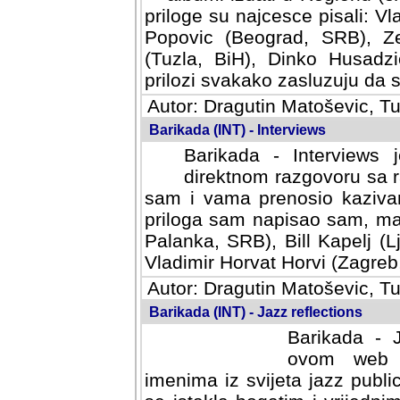
priloge su najcesce pisali: Vl
Popovic (Beograd, SRB), Ze
(Tuzla, BiH), Dinko Husadzi
prilozi svakako zasluzuju da se
Autor: Dragutin Matoševic, Tu
Barikada (INT) - Interviews
Barikada - Interviews 
direktnom razgovoru sa r
sam i vama prenosio kazivan
priloga sam napisao sam, mad
Palanka, SRB), Bill Kapelj (L
Vladimir Horvat Horvi (Zagreb,
Autor: Dragutin Matoševic, Tu
Barikada (INT) - Jazz reflections
Barikada - J
ovom web po
imenima iz svijeta jazz publi