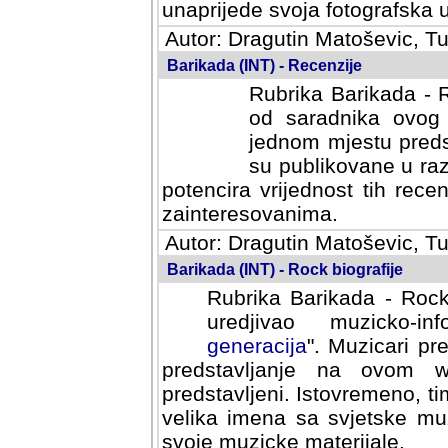
svoja fotografska umijeca.
Autor: Dragutin Matoševic, Tu
Barikada (INT) - Recenzije
Rubrika Barikada - R
od saradnika ovog 
jednom mjestu predst
su publikovane u ra
potencira vrijednost tih rece
zainteresovanima.
Autor: Dragutin Matoševic, Tu
Barikada (INT) - Rock biografije
Rubrika Barikada - Rock
uredjivao muzicko-informa
Muzicari predstavljeni u to
na ovom web portalu cime
Istovremeno, tim nacinom ra
sa svjetske muzicke scene da
materijale.