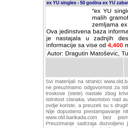
ex YU singles - 50 godina ex YU zab
"ex YU singl
malih gramof
zemljama ex 
Ova jedinstvena baza informa
je nastajala u zadnjih des
informacije sa vise od
4,400
m
Autor: Dragutin Matoševic, Tu
Svi materijali na stranici www.old.b
preuzimamo odgovornost za istini
troskove (stete) nastale zbog kriv
istinitost clanaka, vlasnistvo nad au
ovdje koriste, a preuzeti su s drugi
Nije dopusteno prestampavanje nit
www.old.barikada.com bez pism
Preuzimanje sadrzaja dozvoljeno 