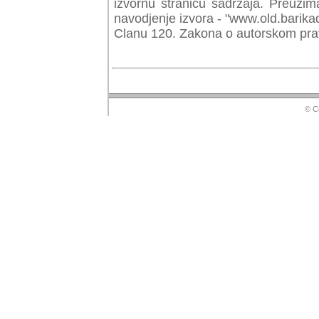
izvornu stranicu sadrzaja. Preuzim
navodjenje izvora - "www.old.barika
Clanu 120. Zakona o autorskom prav
© Copyr