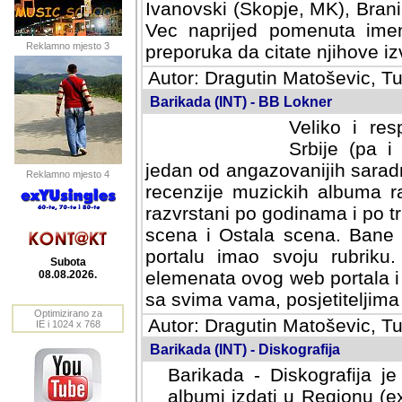
Ivanovski (Skopje, MK), Bran
Vec naprijed pomenuta ime
Reklamno mjesto 3
preporuka da citate njihove izv
Autor: Dragutin Matoševic, Tu
Barikada (INT) - BB Lokner
Veliko i res
Srbije (pa i
jedan od angazovanijih sarad
Reklamno mjesto 4
recenzije muzickih albuma ra
razvrstani po godinama i po t
scena i Ostala scena. Bane 
portalu imao svoju rubriku.
Subota
elemenata ovog web portala i 
08.08.2026.
sa svima vama, posjetiteljima
Optimizirano za
Autor: Dragutin Matoševic, Tu
IE i 1024 x 768
Barikada (INT) - Diskografija
Barikada - Diskografija je
albumi izdati u Regionu (ex 