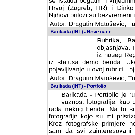
se istakla bogatim i vrijedni
Hrvoj (Zagreb, HR) i Dinko
Njihovi prilozi su bezvremeni i
Autor: Dragutin Matoševic, Tu
Barikada (INT) - Nove nade
Rubrika, B
objasnjava. 
iz naseg Reg
iz statusa demo benda. Uko
pojavljivanje u ovoj rubrici - nj
Autor: Dragutin Matoševic, Tu
Barikada (INT) - Portfolio
Barikada - Portfolio je 
vaznost fotografije, kao
rada nekog benda. Na to su 
fotografije koje su mi pristiz
fotografske primjere nekolik
svi zainteresovani sistemom "