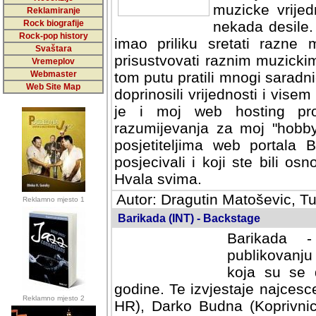
muzicke vrijed
Reklamiranje
Rock biografije
nekada desile
Rock-pop history
imao priliku sretati razne 
Svaštara
prisustvovati raznim muzick
Vremeplov
Webmaster
tom putu pratili mnogi saradni
Web Site Map
doprinosili vrijednosti i vise
je i moj web hosting prov
razumijevanja za moj "hobb
posjetiteljima web portala 
posjecivali i koji ste bili o
Hvala svima.
Autor: Dragutin Matoševic, Tu
Reklamno mjesto 1
Barikada (INT) - Backstage
Barikada -
publikovanju
koja su se 
godine. Te izvjestaje najcesce
Reklamno mjesto 2
HR), Darko Budna (Koprivnic