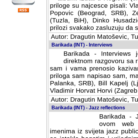
priloge su najcesce pisali: Vl
Popovic (Beograd, SRB), Ze
(Tuzla, BiH), Dinko Husadzi
prilozi svakako zasluzuju da se
Autor: Dragutin Matoševic, Tu
Barikada (INT) - Interviews
Barikada - Interviews 
direktnom razgovoru sa r
sam i vama prenosio kazivan
priloga sam napisao sam, mad
Palanka, SRB), Bill Kapelj (L
Vladimir Horvat Horvi (Zagreb,
Autor: Dragutin Matoševic, Tu
Barikada (INT) - Jazz reflections
Barikada - J
ovom web po
imenima iz svijeta jazz publi