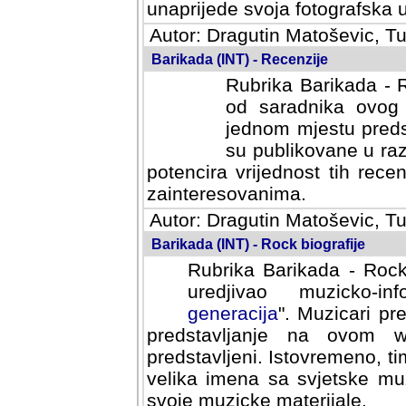
svoja fotografska umijeca.
Autor: Dragutin Matoševic, Tu
Barikada (INT) - Recenzije
Rubrika Barikada - R
od saradnika ovog 
jednom mjestu predst
su publikovane u ra
potencira vrijednost tih rece
zainteresovanima.
Autor: Dragutin Matoševic, Tu
Barikada (INT) - Rock biografije
Rubrika Barikada - Rock
uredjivao muzicko-informa
Muzicari predstavljeni u to
na ovom web portalu cime
Istovremeno, tim nacinom ra
sa svjetske muzicke scene da
materijale.