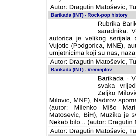
Autor: Dragutin Matoševic, Tu
Barikada (INT) - Rock-pop history
Rubrika Barik
saradnika. V
autorica je velikog serijal
Vujotic (Podgorica, MNE), aut
umjetnicima koji su nas, nazalo
Autor: Dragutin Matoševic, Tu
Barikada (INT) - Vremeplov
Barikada - V
svaka vrijedna
Milovic, MNE)
MNE), Nadirov spomenar (auto
Milenko Mišo Maric, UK), Muz
Muzika je svirala (autor: D
(autor: Dragutin Matosevic, BiH
Autor: Dragutin Matoševic, Tu