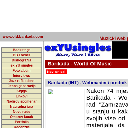
www.old.barikada.com
Muzicki web p
Backstage
BB Lokner
Diskografija
Barikada - World Of Music
ex YU singles
Foto album
undefined
Interviews
Jazz reflections
Barikada (INT) - Webmaster / urednik
Jeans generacija
Nakon 74 mjes
Knjiga
Linkovi
Barikada - Wor
Nadirov spomenar
rad. "Zamrzava
Nagradna igra
u stanju u kak
Nove nade
Omarov kutak
svojih vise od
Portfolio
materijala da 
Recenzije