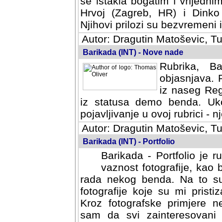
se istakla bogatim i vrijedni
Hrvoj (Zagreb, HR) i Dinko
Njihovi prilozi su bezvremeni i
Autor: Dragutin Matoševic, Tu
Barikada (INT) - Nove nade
Rubrika, B
objasnjava. 
iz naseg Reg
iz statusa demo benda. Uko
pojavljivanje u ovoj rubrici - nj
Autor: Dragutin Matoševic, Tu
Barikada (INT) - Portfolio
Barikada - Portfolio je 
vaznost fotografije, kao
rada nekog benda. Na to su 
fotografije koje su mi pristiz
fotografske primjere nekolik
svi zainteresovani sistemom "