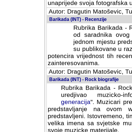
svoja fotografska umijeca.
Autor: Dragutin Matoševic, Tu
Barikada (INT) - Recenzije
Rubrika Barikada - R
od saradnika ovog 
jednom mjestu predst
su publikovane u ra
potencira vrijednost tih rece
zainteresovanima.
Autor: Dragutin Matoševic, Tu
Barikada (INT) - Rock biografije
Rubrika Barikada - Rock
uredjivao muzicko-informa
Muzicari predstavljeni u to
na ovom web portalu cime
Istovremeno, tim nacinom ra
sa svjetske muzicke scene da
materijale.