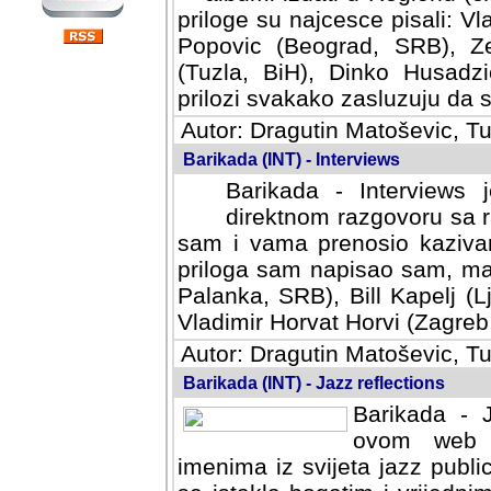
priloge su najcesce pisali: Vl
Popovic (Beograd, SRB), Ze
(Tuzla, BiH), Dinko Husadzi
prilozi svakako zasluzuju da se
Autor: Dragutin Matoševic, Tu
Barikada (INT) - Interviews
Barikada - Interviews 
direktnom razgovoru sa r
sam i vama prenosio kazivan
priloga sam napisao sam, mad
Palanka, SRB), Bill Kapelj (L
Vladimir Horvat Horvi (Zagreb,
Autor: Dragutin Matoševic, Tu
Barikada (INT) - Jazz reflections
Barikada - J
ovom web po
imenima iz svijeta jazz publi