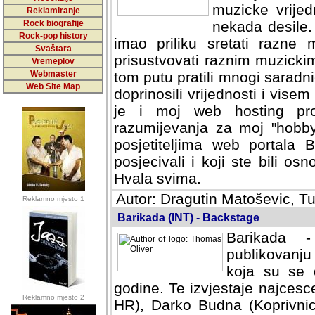
muzicke vrijed
Reklamiranje
Rock biografije
nekada desile
Rock-pop history
imao priliku sretati razne 
Svaštara
prisustvovati raznim muzick
Vremeplov
Webmaster
tom putu pratili mnogi saradni
Web Site Map
doprinosili vrijednosti i vise
je i moj web hosting prov
razumijevanja za moj "hobb
posjetiteljima web portala 
posjecivali i koji ste bili o
Hvala svima.
Autor: Dragutin Matoševic, Tu
Reklamno mjesto 1
Barikada (INT) - Backstage
Barikada -
publikovanju
koja su se 
godine. Te izvjestaje najcesce
Reklamno mjesto 2
HR), Darko Budna (Koprivnic