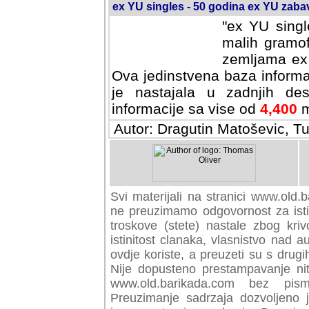
ex YU singles - 50 godina ex YU zab
"ex YU singl
malih gramof
zemljama ex 
Ova jedinstvena baza informa
je nastajala u zadnjih des
informacije sa vise od
4,400
m
Autor: Dragutin Matoševic, Tu
Svi materijali na stranici www.old.b
preuzimamo odgovornost za istini
troskove (stete) nastale zbog kriv
istinitost clanaka, vlasnistvo nad au
ovdje koriste, a preuzeti su s drugi
Nije dopusteno prestampavanje nit
www.old.barikada.com bez pism
Preuzimanje sadrzaja dozvoljeno 