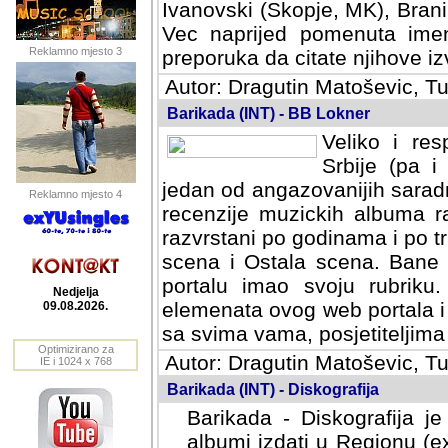
Ivanovski (Skopje, MK), Bran
Vec naprijed pomenuta ime
Reklamno mjesto 3
preporuka da citate njihove izv
Autor: Dragutin Matoševic, Tu
Barikada (INT) - BB Lokner
Veliko i res
Srbije (pa i
jedan od angazovanijih sarad
Reklamno mjesto 4
recenzije muzickih albuma ra
razvrstani po godinama i po t
scena i Ostala scena. Bane 
portalu imao svoju rubriku.
Nedjelja
elemenata ovog web portala i 
09.08.2026.
sa svima vama, posjetiteljima
Optimizirano za
Autor: Dragutin Matoševic, Tu
IE i 1024 x 768
Barikada (INT) - Diskografija
Barikada - Diskografija je
albumi izdati u Regionu (ex 