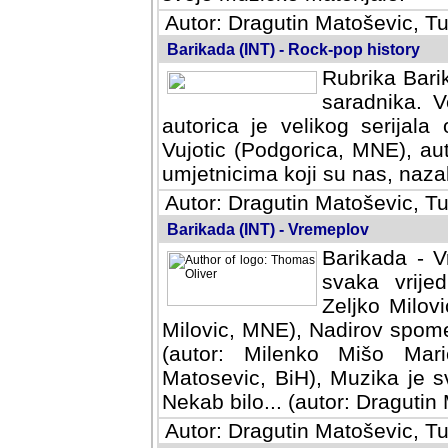
Autor: Dragutin Matoševic, Tu
Barikada (INT) - Rock-pop history
Rubrika Barik
saradnika. V
autorica je velikog serijal
Vujotic (Podgorica, MNE), aut
umjetnicima koji su nas, nazalo
Autor: Dragutin Matoševic, Tu
Barikada (INT) - Vremeplov
Barikada - V
svaka vrijedna
Milovic, MNE)
MNE), Nadirov spomenar (auto
Milenko Mišo Maric, UK), Muz
Muzika je svirala (autor: D
(autor: Dragutin Matosevic, BiH
Autor: Dragutin Matoševic, Tu