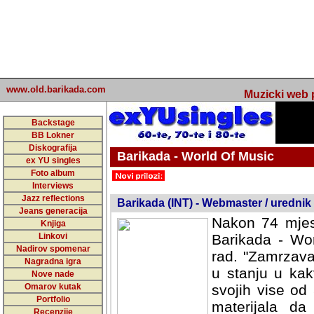
www.old.barikada.com
Muzicki web p
Backstage
BB Lokner
Diskografija
Barikada - World Of Music
ex YU singles
Foto album
undefined
Interviews
Jazz reflections
Barikada (INT) - Webmaster / urednik
Jeans generacija
Nakon 74 mjes
Knjiga
Linkovi
Barikada - Wor
Nadirov spomenar
rad. "Zamrzava
Nagradna igra
u stanju u kak
Nove nade
Omarov kutak
svojih vise od
Portfolio
materijala da 
Recenzije