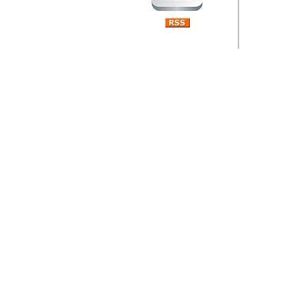
Barikada (INT) 
Rubri
je da
ovog 
zaint
Autor: Dragutin Matoše
Barikada (INT) 
Rubrika Bari
"
Jeans gener
bili komplet
muzicke scene
Autor: Dragutin Matoše
Barikada (INT)
zauvijek napustili.
Autor: Dragutin Matoše
Barikada (INT)