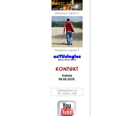
Barikada (INT) 
Barikada - In
saznavao sam
Reklamno mjesto 3
priloge dali 
Horvat Horvi 
Autor: Dragutin Matoše
Barikada (INT) 
(Velika Ludina, HR). N
Reklamno mjesto 4
Autor: Dragutin Matoše
Barikada (INT)
Subota
08.08.2026.
Autor: Dragutin Matoše
Barikada (INT) 
Optimizirano za
IE i 1024 x 768
Barikada - Po
predstavljanj
najcesce od s
zainteresovani sistemo
Autor: Dragutin Matoše