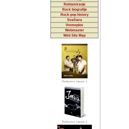
Reklamiranje
Rock biografije
Autor: Dragutin Matoše
Rock-pop history
Barikada (INT)
Svaštara
Vremeplov
Webmaster
Web Site Map
Autor: Dragutin Matoše
Barikada (INT)
odrednice: ex YU pros
Njegovi prilozi su je
Reklamno mjesto 1
posjetiteljima ovog we
Autor: Dragutin Matoše
Barikada (INT) 
Barikada - Diskog
prostor). Te pril
(Bar, MNE), Tomica Ra
citaju.
Reklamno mjesto 2
Autor: Dragutin Matoše