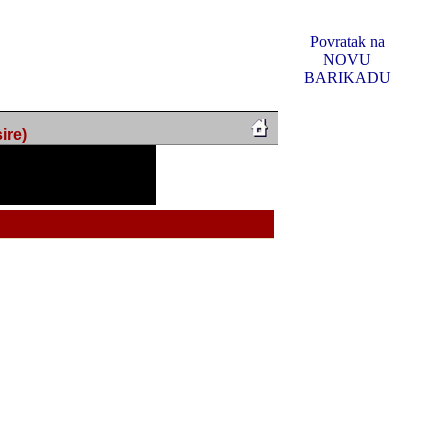
Povratak na
NOVU
BARIKADU
ire)
f Music, odlucio sam
u u kakvom je sada. I u
oljno materijala da ga
 ili su se nekada desile.
e, svjedociti njihovim
me na tom putu pratili
i i visem rejtingu ovog
Reklamno mjesto 5
irma "Leftor", imala
titeljima web portala
og svega ovoga (nemalog)