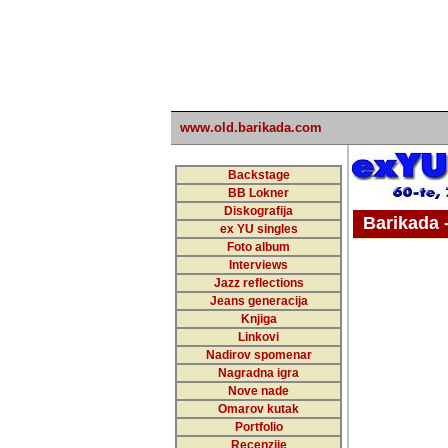
www.old.barikada.com
Backstage
BB Lokner
Diskografija
Barikada - W
ex YU singles
Foto album
undefi
Interviews
Jazz reflections
Barikada (INT)
Jeans generacija
Knjiga
Linkovi
Nadirov spomenar
Nagradna igra
Nove nade
Omarov kutak
Portfolio
Recenzije