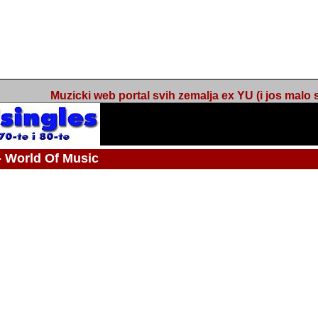
Muzicki web portal svih zemalja ex YU (i jos malo s
orld Of Music
ned
 - Webmaster / urednik
Nakon 74 mjeseca svakodnevnog updatea web portala Barikada - World O
zakljuciti svoj rad. "Zamrzavam" web portal Barikada - World Of Music u stanj
stanju "hibernacije", sa svojih vise od 5,000 podstranica, on vam daje dov
temeljito iscitavate, da istrazujete muzicke vrijednosti kojima smo svi svjedocili
Sretan sam da sam u proteklom periodu imao priliku sretati razne muzicar
uspjesima, prisustvovati raznim muzickim dogadjajima... Sretan sam da su 
mnogi saradnici koji su svojim prilozima (informacijama) doprinosili vrijednost
web portala. Sretan sam da je i moj web hosting provider, tuzlanska f
razumijevanja za moj "hobby". Zahvalan sam i vama, mnogobrojnim posje
Barikada - World Of Music, koji ste ga posjecivali i koji ste bili osnovni razl