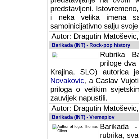
predstavljeni. Istovremen
i neka velika imena s
samoinicijativno salju svoje
Autor: Dragutin Matoševic,
Barikada (INT) - Rock-pop history
Rubrika Bari
dva saradnik
SLO) autorica je velikog s
Caslav Vujotic (Podgorica
velikim svjetskim umjetni
napustili.
Autor: Dragutin Matoševic,
Barikada (INT) - Vremeplov
Barikada -
rubrika, sva