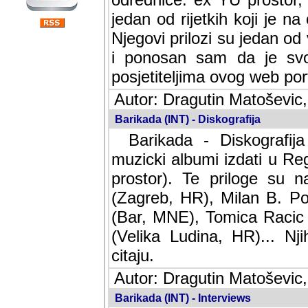
jedan od rijetkih koji je n
Njegovi prilozi su jedan od
i ponosan sam da je svoj
posjetiteljima ovog web por
Autor: Dragutin Matoševic,
Barikada (INT) - Diskografija
Barikada - Diskografija
muzicki albumi izdati u Reg
prostor). Te priloge su n
(Zagreb, HR), Milan B. Po
(Bar, MNE), Tomica Racic 
(Velika Ludina, HR)... Nj
citaju.
Autor: Dragutin Matoševic,
Barikada (INT) - Interviews