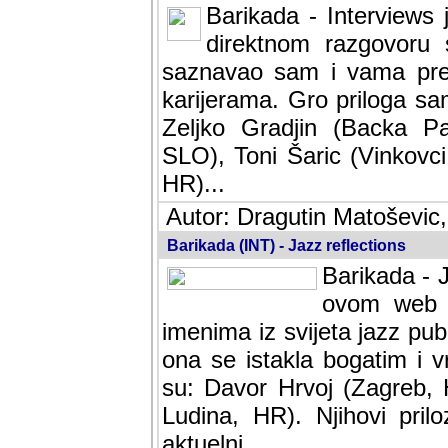
Barikada - Interviews 
direktnom razgovoru 
saznavao sam i vama pren
karijerama. Gro priloga sa
Zeljko Gradjin (Backa Pal
SLO), Toni Šaric (Vinkovci
HR)...
Autor: Dragutin Matoševic,
Barikada (INT) - Jazz reflections
Barikada - J
ovom web po
imenima iz svijeta jazz pub
ona se istakla bogatim i v
su: Davor Hrvoj (Zagreb, 
Ludina, HR). Njihovi pril
aktuelni.