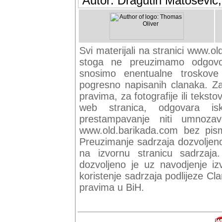
Autor: Dragutin Matoševic,
Svi materijali na stranici www.ol
stoga ne preuzimamo odgovor
snosimo enentualne troskove (
pogresno napisanih clanaka. Za 
pravima, za fotografije ili teksto
web stranica, odgovara isk
prestampavanje niti umnozav
www.old.barikada.com bez pism
Preuzimanje sadrzaja dozvoljeno
na izvornu stranicu sadrzaja
dozvoljeno je uz navodjenje iz
koristenje sadrzaja podlijeze C
pravima u BiH.