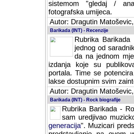
sistemom "gledaj / anal
fotografska umijeca.
Autor: Dragutin Matoševic,
Barikada (INT) - Recenzije
Rubrika Barikada -
jednog od saradnika
da na jednom mjes
izdanja koje su publik
portala. Time se potencira 
lakse dostupnim svim zain
Autor: Dragutin Matoševic,
Barikada (INT) - Rock biografije
Rubrika Barikada - Roc
sam uredjivao muzicko-
generacija
". Muzicari predst
predstavljanje na ovom w