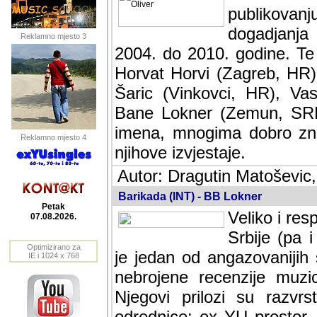
publikovan
dogadjanja
Reklamno mjesto 3
2004. do 2010. godine. Te i
Horvat Horvi (Zagreb, HR)
Šaric (Vinkovci, HR), Vas
Bane Lokner (Zemun, SRB)
imena, mnogima dobro zna
Reklamno mjesto 4
njihove izvjestaje.
Autor: Dragutin Matoševic,
Barikada (INT) - BB Lokner
Petak
Veliko i res
07.08.2026.
Srbije (pa i
Optimizirano za
jedan od angazovanijih s
IE i 1024 x 768
nebrojene recenzije muzic
Njegovi prilozi su razvr
odrednice: ex YU prostor,