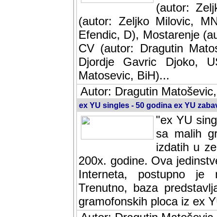
(autor: Ze
(autor: Zeljko Milovic, M
Efendic, D), Mostarenje (a
CV (autor: Dragutin Matos
Djordje Gavric Djoko, US
Matosevic, BiH)...
Autor: Dragutin Matoševic,
ex YU singles - 50 godina ex YU zab
"ex YU sing
sa malih g
izdatih u z
200x. godine. Ova jedinst
Interneta, postupno je nast
baza predstavlja informaci
ploca iz ex YU.