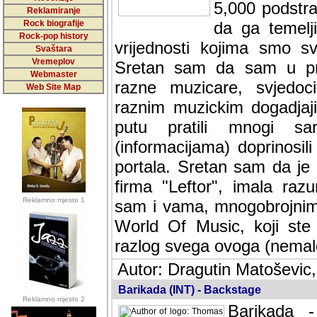
5,000 podstra
Reklamiranje
Rock biografije
da ga temelji
Rock-pop history
vrijednosti kojima smo sv
Svaštara
Vremeplov
Sretan sam da sam u protek
Webmaster
muzicare, svjedociti njih
Web Site Map
muzickim dogadjajima... Sr
mnogi saradnici koji su
doprinosili vrijednosti i v
sam da je i moj web hostin
imala razumijevanja za 
Reklamno mjesto 1
mnogobrojnim posjetitelj
Music, koji ste ga posjeciv
ovoga (nemalog) rada. Hva
Autor: Dragutin Matoševic,
Barikada (INT) - Backstage
Reklamno mjesto 2
Barikada -