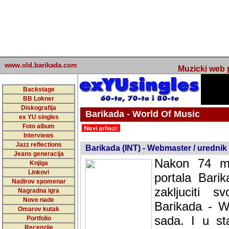
www.old.barikada.com
Muzicki web p
Backstage
BB Lokner
Diskografija
Barikada - World Of Music
ex YU singles
Foto album
undefined
Interviews
Jazz reflections
Barikada (INT) - Webmaster / urednik
Jeans generacija
Nakon 74 mj
Knjiga
Linkovi
portala Bari
Nadirov spomenar
zakljuciti 
Nagradna igra
Nove nade
Barikada - W
Omarov kutak
sada. I u sta
Portfolio
Recenzije