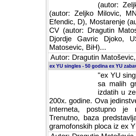
(autor: Ze
(autor: Zeljko Milovic, M
Efendic, D), Mostarenje (a
CV (autor: Dragutin Matos
Djordje Gavric Djoko, US
Matosevic, BiH)...
Autor: Dragutin Matoševic,
ex YU singles - 50 godina ex YU zab
"ex YU sing
sa malih g
izdatih u z
200x. godine. Ova jedinst
Interneta, postupno je nast
baza predstavlja informaci
ploca iz ex YU.