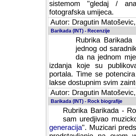
sistemom "gledaj / anal
fotografska umijeca.
Autor: Dragutin Matoševic,
Barikada (INT) - Recenzije
Rubrika Barikada -
jednog od saradnika
da na jednom mjes
izdanja koje su publik
portala. Time se potencira 
lakse dostupnim svim zain
Autor: Dragutin Matoševic,
Barikada (INT) - Rock biografije
Rubrika Barikada - Roc
sam uredjivao muzicko-
generacija
". Muzicari predst
predstavljanje na ovom w