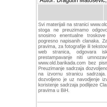
Autor: Dragutin Matoševic,
Svi materijali na stranici www.ol
stoga ne preuzimamo odgovor
snosimo enentualne troskove (
pogresno napisanih clanaka. Za 
pravima, za fotografije ili teksto
web stranica, odgovara isk
prestampavanje niti umnozav
www.old.barikada.com bez pism
Preuzimanje sadrzaja dozvoljeno
na izvornu stranicu sadrzaja
dozvoljeno je uz navodjenje iz
koristenje sadrzaja podlijeze C
pravima u BiH.