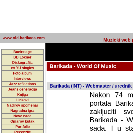
www.old.barikada.com
Muzicki web p
Backstage
BB Lokner
Diskografija
Barikada - World Of Music
ex YU singles
Foto album
undefined
Interviews
Jazz reflections
Barikada (INT) - Webmaster / urednik
Jeans generacija
Nakon 74 mj
Knjiga
Linkovi
portala Bari
Nadirov spomenar
zakljuciti 
Nagradna igra
Nove nade
Barikada - W
Omarov kutak
sada. I u sta
Portfolio
Recenzije