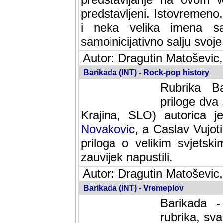
predstavljeni. Istovremen
i neka velika imena s
samoinicijativno salju svoje
Autor: Dragutin Matoševic,
Barikada (INT) - Rock-pop history
Rubrika Bari
dva saradnik
SLO) autorica je velikog s
Caslav Vujotic (Podgorica
velikim svjetskim umjetni
napustili.
Autor: Dragutin Matoševic,
Barikada (INT) - Vremeplov
Barikada -
rubrika, sva