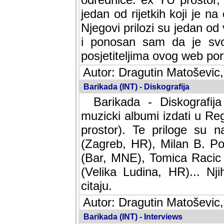
jedan od rijetkih koji je n
Njegovi prilozi su jedan od
i ponosan sam da je svoj
posjetiteljima ovog web por
Autor: Dragutin Matoševic,
Barikada (INT) - Diskografija
Barikada - Diskografija
muzicki albumi izdati u Reg
prostor). Te priloge su n
(Zagreb, HR), Milan B. Po
(Bar, MNE), Tomica Racic 
(Velika Ludina, HR)... Nj
citaju.
Autor: Dragutin Matoševic,
Barikada (INT) - Interviews