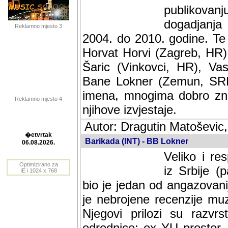
publikovan
dogadjanja
Reklamno mjesto 3
2004. do 2010. godine. Te i
Horvat Horvi (Zagreb, HR)
Šaric (Vinkovci, HR), Vas
Bane Lokner (Zemun, SRB)
imena, mnogima dobro zna
Reklamno mjesto 4
njihove izvjestaje.
Autor: Dragutin Matoševic,
Barikada (INT) - BB Lokner
�etvrtak
Veliko i res
06.08.2026.
Srbije (pa i
Optimizirano za
jedan od angazovanijih s
IE i 1024 x 768
nebrojene recenzije muzic
Njegovi prilozi su razvr
odrednice: ex YU prostor,