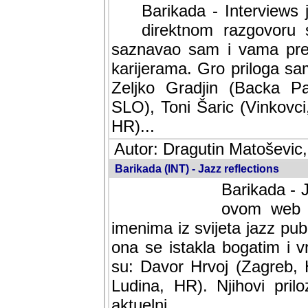
Barikada - Interviews 
direktnom razgovoru 
saznavao sam i vama pren
karijerama. Gro priloga sa
Zeljko Gradjin (Backa Pal
SLO), Toni Šaric (Vinkovci
HR)...
Autor: Dragutin Matoševic,
Barikada (INT) - Jazz reflections
Barikada - J
ovom web po
imenima iz svijeta jazz pub
ona se istakla bogatim i v
su: Davor Hrvoj (Zagreb, 
Ludina, HR). Njihovi pril
aktuelni.