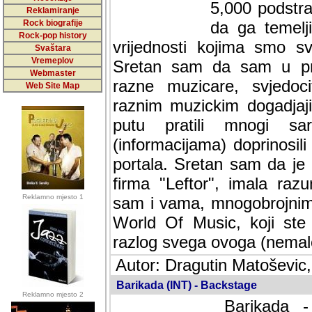
5,000 podstra
Reklamiranje
Rock biografije
da ga temelji
Rock-pop history
vrijednosti kojima smo sv
Svaštara
Vremeplov
Sretan sam da sam u protek
Webmaster
muzicare, svjedociti njih
Web Site Map
muzickim dogadjajima... Sr
mnogi saradnici koji su
doprinosili vrijednosti i v
sam da je i moj web hostin
imala razumijevanja za 
Reklamno mjesto 1
mnogobrojnim posjetitelj
Music, koji ste ga posjeciv
ovoga (nemalog) rada. Hva
Autor: Dragutin Matoševic,
Barikada (INT) - Backstage
Reklamno mjesto 2
Barikada -