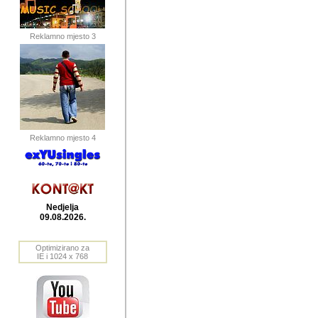
publikovan
dogadjanja
Reklamno mjesto 3
2004. do 2010. godine. Te i
Horvat Horvi (Zagreb, HR)
Šaric (Vinkovci, HR), Vas
Bane Lokner (Zemun, SRB)
imena, mnogima dobro zna
Reklamno mjesto 4
njihove izvjestaje.
Autor: Dragutin Matoševic,
Barikada (INT) - BB Lokner
Nedjelja
Veliko i res
09.08.2026.
Srbije (pa i
Optimizirano za
jedan od angazovanijih s
IE i 1024 x 768
nebrojene recenzije muzic
Njegovi prilozi su razvr
odrednice: ex YU prostor,