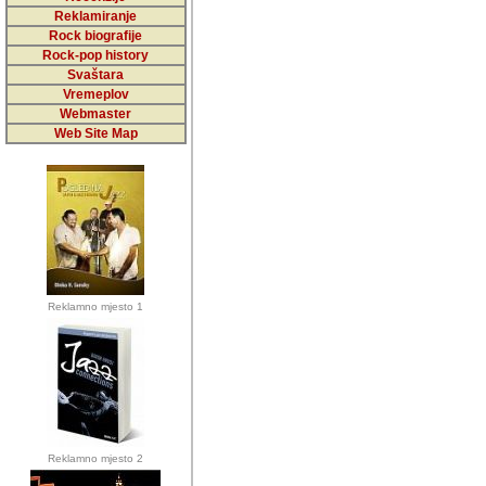
5,000 podstra
Reklamiranje
Rock biografije
da ga temelji
Rock-pop history
vrijednosti kojima smo sv
Svaštara
Vremeplov
Sretan sam da sam u protek
Webmaster
muzicare, svjedociti njih
Web Site Map
muzickim dogadjajima... Sr
mnogi saradnici koji su
doprinosili vrijednosti i v
sam da je i moj web hostin
imala razumijevanja za 
Reklamno mjesto 1
mnogobrojnim posjetitelj
Music, koji ste ga posjeciv
ovoga (nemalog) rada. Hva
Autor: Dragutin Matoševic,
Barikada (INT) - Backstage
Reklamno mjesto 2
Barikada -