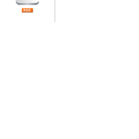
jedan od rijetkih koji je n
Njegovi prilozi su jedan od
i ponosan sam da je svoj
posjetiteljima ovog web por
Autor: Dragutin Matoševic,
Barikada (INT) - Diskografija
Barikada - Diskografija
muzicki albumi izdati u Reg
prostor). Te priloge su n
(Zagreb, HR), Milan B. Po
(Bar, MNE), Tomica Racic 
(Velika Ludina, HR)... Nj
citaju.
Autor: Dragutin Matoševic,
Barikada (INT) - Interviews