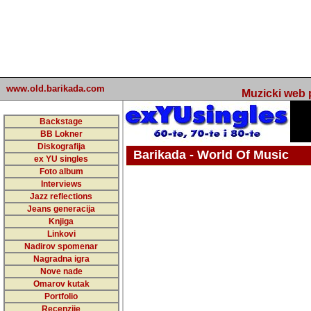
www.old.barikada.com
Muzicki web p
Backstage
BB Lokner
Diskografija
Barikada - World Of Music
ex YU singles
Foto album
undefined
Interviews
Jazz reflections
Barikada (INT) - Webmaster / urednik
Jeans generacija
Nakon 74 mj
Knjiga
Linkovi
portala Bari
Nadirov spomenar
zakljuciti 
Nagradna igra
Nove nade
Barikada - W
Omarov kutak
sada. I u sta
Portfolio
Recenzije