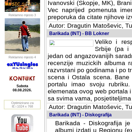
Ivanovski (Skopje, MK), Bran
Vec naprijed pomenuta ime
Reklamno mjesto 3
preporuka da citate njihove izv
Autor: Dragutin Matoševic, Tu
Barikada (INT) - BB Lokner
Veliko i res
Srbije (pa i
jedan od angazovanijih sarad
Reklamno mjesto 4
recenzije muzickih albuma ra
razvrstani po godinama i po t
scena i Ostala scena. Bane 
portalu imao svoju rubriku.
Subota
elemenata ovog web portala i 
08.08.2026.
sa svima vama, posjetiteljima
Optimizirano za
Autor: Dragutin Matoševic, Tu
IE i 1024 x 768
Barikada (INT) - Diskografija
Barikada - Diskografija je
albumi izdati u Regionu (ex 