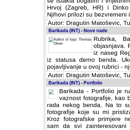
se istakla bogatim i vrijedni
Hrvoj (Zagreb, HR) i Dinko
Njihovi prilozi su bezvremeni i
Autor: Dragutin Matoševic, Tu
Barikada (INT) - Nove nade
Rubrika, B
objasnjava. 
iz naseg Reg
iz statusa demo benda. Uko
pojavljivanje u ovoj rubrici - nj
Autor: Dragutin Matoševic, Tu
Barikada (INT) - Portfolio
Barikada - Portfolio je 
vaznost fotografije, kao
rada nekog benda. Na to su 
fotografije koje su mi pristiz
fotografske primjere nekolik
svi zainteresovani sistemom "