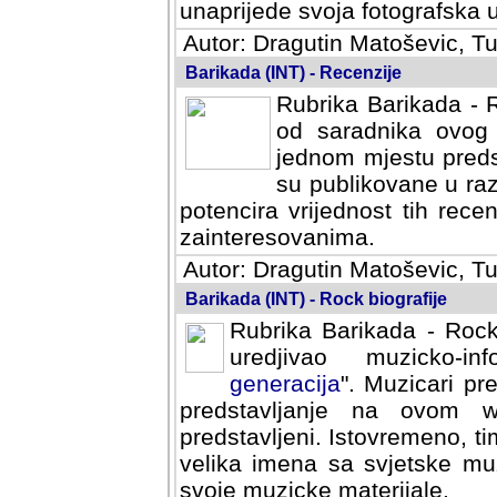
svoja fotografska umijeca.
Autor: Dragutin Matoševic, Tu
Barikada (INT) - Recenzije
Rubrika Barikada - R
od saradnika ovog 
jednom mjestu predst
su publikovane u ra
potencira vrijednost tih rece
zainteresovanima.
Autor: Dragutin Matoševic, Tu
Barikada (INT) - Rock biografije
Rubrika Barikada - Rock
uredjivao muzicko-informa
Muzicari predstavljeni u to
na ovom web portalu cime
Istovremeno, tim nacinom ra
sa svjetske muzicke scene da
materijale.