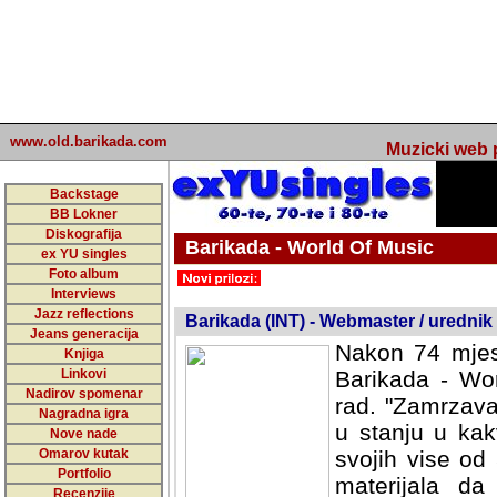
www.old.barikada.com
Muzicki web p
Backstage
BB Lokner
Diskografija
Barikada - World Of Music
ex YU singles
Foto album
undefined
Interviews
Jazz reflections
Barikada (INT) - Webmaster / urednik
Jeans generacija
Nakon 74 mjes
Knjiga
Linkovi
Barikada - Wor
Nadirov spomenar
rad. "Zamrzava
Nagradna igra
u stanju u kak
Nove nade
Omarov kutak
svojih vise od
Portfolio
materijala da 
Recenzije