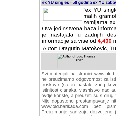
ex YU singles - 50 godina ex YU zab
"ex YU singl
malih gramof
zemljama ex 
Ova jedinstvena baza informa
je nastajala u zadnjih des
informacije sa vise od
4,400
m
Autor: Dragutin Matoševic, Tu
Svi materijali na stranici www.old.b
preuzimamo odgovornost za istini
troskove (stete) nastale zbog kriv
istinitost clanaka, vlasnistvo nad au
ovdje koriste, a preuzeti su s drugi
Nije dopusteno prestampavanje nit
www.old.barikada.com bez pism
Preuzimanje sadrzaja dozvoljeno 