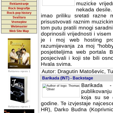
muzicke vrijed
Reklamiranje
Rock biografije
nekada desile
Rock-pop history
imao priliku sretati razne 
Svaštara
prisustvovati raznim muzick
Vremeplov
Webmaster
tom putu pratili mnogi saradni
Web Site Map
doprinosili vrijednosti i vise
je i moj web hosting prov
razumijevanja za moj "hobb
posjetiteljima web portala 
posjecivali i koji ste bili o
Hvala svima.
Autor: Dragutin Matoševic, Tu
Reklamno mjesto 1
Barikada (INT) - Backstage
Barikada -
publikovanju
koja su se 
godine. Te izvjestaje najcesce
Reklamno mjesto 2
HR), Darko Budna (Koprivnic