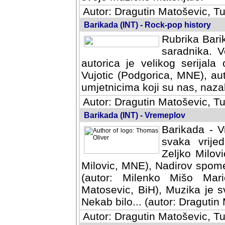
Autor: Dragutin Matoševic, Tu
Barikada (INT) - Rock-pop history
Rubrika Barik
saradnika. V
autorica je velikog serijal
Vujotic (Podgorica, MNE), aut
umjetnicima koji su nas, nazalo
Autor: Dragutin Matoševic, Tu
Barikada (INT) - Vremeplov
Barikada - V
svaka vrijedna
Milovic, MNE)
MNE), Nadirov spomenar (auto
Milenko Mišo Maric, UK), Muz
Muzika je svirala (autor: D
(autor: Dragutin Matosevic, BiH
Autor: Dragutin Matoševic, Tu