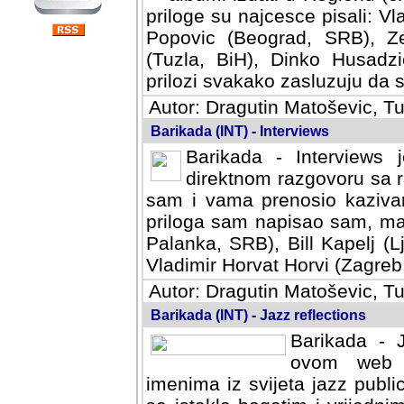
priloge su najcesce pisali: Vl
Popovic (Beograd, SRB), Ze
(Tuzla, BiH), Dinko Husadzi
prilozi svakako zasluzuju da se
Autor: Dragutin Matoševic, Tu
Barikada (INT) - Interviews
Barikada - Interviews 
direktnom razgovoru sa r
sam i vama prenosio kazivan
priloga sam napisao sam, mad
Palanka, SRB), Bill Kapelj (L
Vladimir Horvat Horvi (Zagreb,
Autor: Dragutin Matoševic, Tu
Barikada (INT) - Jazz reflections
Barikada - J
ovom web po
imenima iz svijeta jazz publi