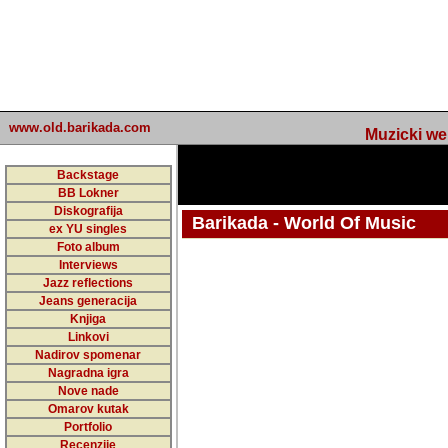
www.old.barikada.com
Muzicki web p
Backstage
BB Lokner
Diskografija
Barikada - World Of Music
ex YU singles
Foto album
Interviews
Jazz reflections
Barikada (INT) - Webmaster / urednik
Jeans generacija
Nakon 74 mj
Knjiga
Linkovi
portala Bari
Nadirov spomenar
zakljuciti 
Nagradna igra
Nove nade
Barikada - W
Omarov kutak
sada. I u sta
Portfolio
Recenzije