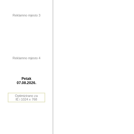
publikovan
dogadjanja
Reklamno mjesto 3
2004. do 2010. godine. Te i
Horvat Horvi (Zagreb, HR)
Šaric (Vinkovci, HR), Vas
Bane Lokner (Zemun, SRB)
imena, mnogima dobro zna
Reklamno mjesto 4
njihove izvjestaje.
Autor: Dragutin Matoševic,
Barikada (INT) - BB Lokner
Petak
Veliko i res
07.08.2026.
Srbije (pa i
Optimizirano za
jedan od angazovanijih s
IE i 1024 x 768
nebrojene recenzije muzic
Njegovi prilozi su razvr
odrednice: ex YU prostor,