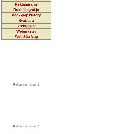
5,000 podstra
Reklamiranje
Rock biografije
da ga temelji
Rock-pop history
vrijednosti kojima smo sv
Svaštara
Vremeplov
Sretan sam da sam u protek
Webmaster
muzicare, svjedociti njih
Web Site Map
muzickim dogadjajima... Sr
mnogi saradnici koji su
doprinosili vrijednosti i v
sam da je i moj web hostin
imala razumijevanja za 
Reklamno mjesto 1
mnogobrojnim posjetitelj
Music, koji ste ga posjeciv
ovoga (nemalog) rada. Hva
Autor: Dragutin Matoševic,
Barikada (INT) - Backstage
Reklamno mjesto 2
Barikada -