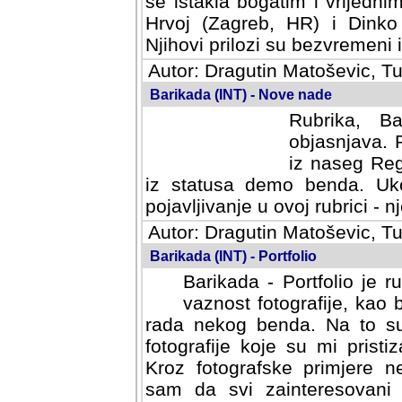
se istakla bogatim i vrijedni
Hrvoj (Zagreb, HR) i Dinko
Njihovi prilozi su bezvremeni i
Autor: Dragutin Matoševic, Tu
Barikada (INT) - Nove nade
Rubrika, B
objasnjava. 
iz naseg Reg
iz statusa demo benda. Uko
pojavljivanje u ovoj rubrici - nj
Autor: Dragutin Matoševic, Tu
Barikada (INT) - Portfolio
Barikada - Portfolio je 
vaznost fotografije, kao
rada nekog benda. Na to su 
fotografije koje su mi pristiz
fotografske primjere nekolik
svi zainteresovani sistemom "