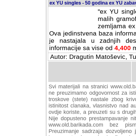
ex YU singles - 50 godina ex YU zab
"ex YU singl
malih gramof
zemljama ex 
Ova jedinstvena baza informa
je nastajala u zadnjih des
informacije sa vise od
4,400
m
Autor: Dragutin Matoševic, Tu
Svi materijali na stranici www.old.b
preuzimamo odgovornost za istini
troskove (stete) nastale zbog kriv
istinitost clanaka, vlasnistvo nad au
ovdje koriste, a preuzeti su s drugi
Nije dopusteno prestampavanje nit
www.old.barikada.com bez pism
Preuzimanje sadrzaja dozvoljeno 