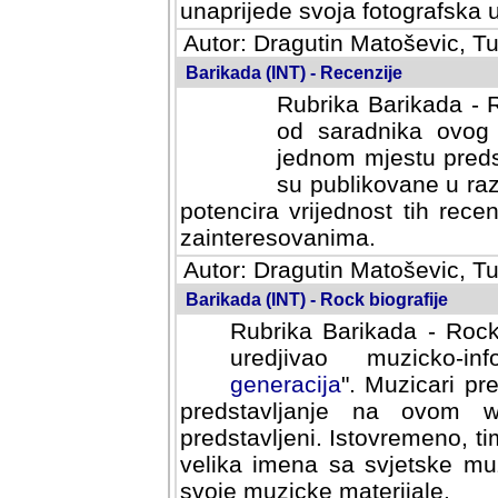
svoja fotografska umijeca.
Autor: Dragutin Matoševic, Tu
Barikada (INT) - Recenzije
Rubrika Barikada - R
od saradnika ovog 
jednom mjestu predst
su publikovane u ra
potencira vrijednost tih rece
zainteresovanima.
Autor: Dragutin Matoševic, Tu
Barikada (INT) - Rock biografije
Rubrika Barikada - Rock
uredjivao muzicko-informa
Muzicari predstavljeni u to
na ovom web portalu cime
Istovremeno, tim nacinom ra
sa svjetske muzicke scene da
materijale.