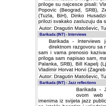
priloge su najcesce pisali: Vl
Popovic (Beograd, SRB), Ze
(Tuzla, BiH), Dinko Husadzi
prilozi svakako zasluzuju da se
Autor: Dragutin Matoševic, Tu
Barikada (INT) - Interviews
Barikada - Interviews 
direktnom razgovoru sa r
sam i vama prenosio kazivan
priloga sam napisao sam, mad
Palanka, SRB), Bill Kapelj (L
Vladimir Horvat Horvi (Zagreb,
Autor: Dragutin Matoševic, Tu
Barikada (INT) - Jazz reflections
Barikada - J
ovom web po
imenima iz svijeta jazz publi