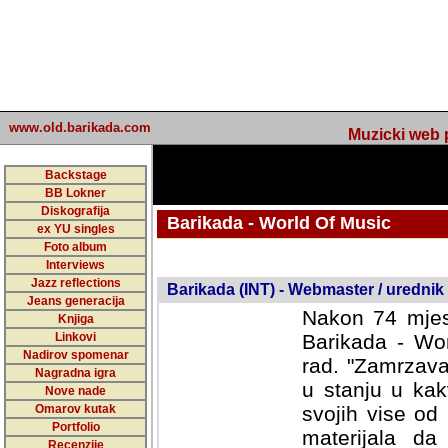
www.old.barikada.com
Muzicki web p
Backstage
BB Lokner
Diskografija
Barikada - World Of Music
ex YU singles
Foto album
undefined
Interviews
Jazz reflections
Barikada (INT) - Webmaster / urednik
Jeans generacija
Nakon 74 mjes
Knjiga
Linkovi
Barikada - Wor
Nadirov spomenar
rad. "Zamrzava
Nagradna igra
u stanju u kak
Nove nade
Omarov kutak
svojih vise od
Portfolio
materijala da 
Recenzije