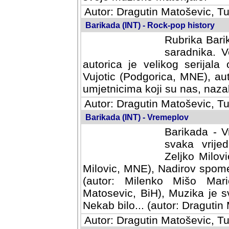
Autor: Dragutin Matoševic, Tu
Barikada (INT) - Rock-pop history
Rubrika Barik
saradnika. V
autorica je velikog serijal
Vujotic (Podgorica, MNE), aut
umjetnicima koji su nas, nazalo
Autor: Dragutin Matoševic, Tu
Barikada (INT) - Vremeplov
Barikada - V
svaka vrijedna
Milovic, MNE)
MNE), Nadirov spomenar (auto
Milenko Mišo Maric, UK), Muz
Muzika je svirala (autor: D
(autor: Dragutin Matosevic, BiH
Autor: Dragutin Matoševic, Tu