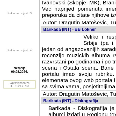
Ivanovski (Skopje, MK), Bran
Vec naprijed pomenuta ime
Reklamno mjesto 3
preporuka da citate njihove izv
Autor: Dragutin Matoševic, Tu
Barikada (INT) - BB Lokner
Veliko i res
Srbije (pa i
jedan od angazovanijih sarad
Reklamno mjesto 4
recenzije muzickih albuma ra
razvrstani po godinama i po t
scena i Ostala scena. Bane 
portalu imao svoju rubriku.
Nedjelja
elemenata ovog web portala i 
09.08.2026.
sa svima vama, posjetiteljima
Optimizirano za
Autor: Dragutin Matoševic, Tu
IE i 1024 x 768
Barikada (INT) - Diskografija
Barikada - Diskografija je
albumi izdati u Regionu (ex 