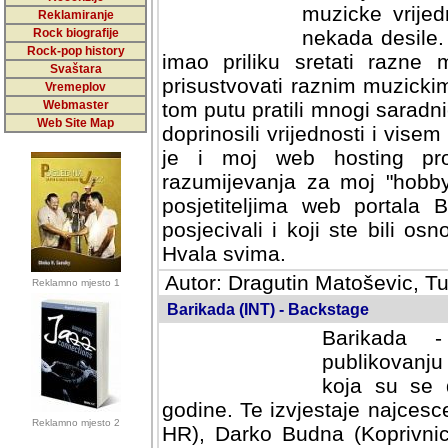
muzicke vrijed
Reklamiranje
Rock biografije
nekada desile
Rock-pop history
imao priliku sretati razne 
Svaštara
prisustvovati raznim muzick
Vremeplov
Webmaster
tom putu pratili mnogi saradni
Web Site Map
doprinosili vrijednosti i vise
je i moj web hosting prov
razumijevanja za moj "hobb
posjetiteljima web portala 
posjecivali i koji ste bili o
Hvala svima.
Autor: Dragutin Matoševic, Tu
Reklamno mjesto 1
Barikada (INT) - Backstage
Barikada -
publikovanju
koja su se 
godine. Te izvjestaje najcesce
Reklamno mjesto 2
HR), Darko Budna (Koprivnic