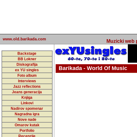
www.old.barikada.com
Muzicki web p
Backstage
BB Lokner
Diskografija
Barikada - World Of Music
ex YU singles
Foto album
undefined
Interviews
Jazz reflections
Barikada (INT) - Webmaster / urednik
Jeans generacija
Nakon 74 mj
Knjiga
Linkovi
portala Bari
Nadirov spomenar
zakljuciti 
Nagradna igra
Nove nade
Barikada - W
Omarov kutak
sada. I u sta
Portfolio
Recenzije