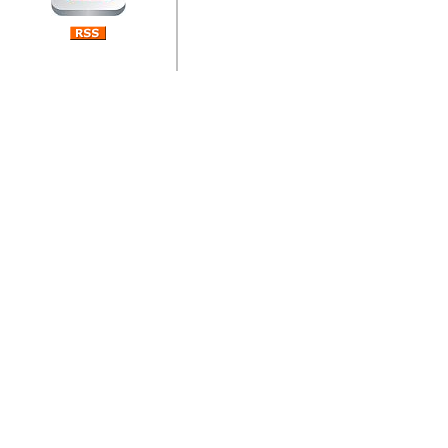
jedan od rijetkih koji je n
Njegovi prilozi su jedan od
i ponosan sam da je svoj
posjetiteljima ovog web por
Autor: Dragutin Matoševic,
Barikada (INT) - Diskografija
Barikada - Diskografija
muzicki albumi izdati u Reg
prostor). Te priloge su n
(Zagreb, HR), Milan B. Po
(Bar, MNE), Tomica Racic 
(Velika Ludina, HR)... Nj
citaju.
Autor: Dragutin Matoševic,
Barikada (INT) - Interviews