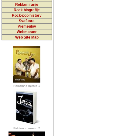
5,000 podstra
Reklamiranje
Rock biografije
da ga temelji
Rock-pop history
vrijednosti kojima smo sv
Svaštara
Vremeplov
Sretan sam da sam u protek
Webmaster
muzicare, svjedociti njih
Web Site Map
muzickim dogadjajima... Sr
mnogi saradnici koji su
doprinosili vrijednosti i v
sam da je i moj web hostin
imala razumijevanja za 
Reklamno mjesto 1
mnogobrojnim posjetitelj
Music, koji ste ga posjeciv
ovoga (nemalog) rada. Hva
Autor: Dragutin Matoševic,
Barikada (INT) - Backstage
Reklamno mjesto 2
Barikada -