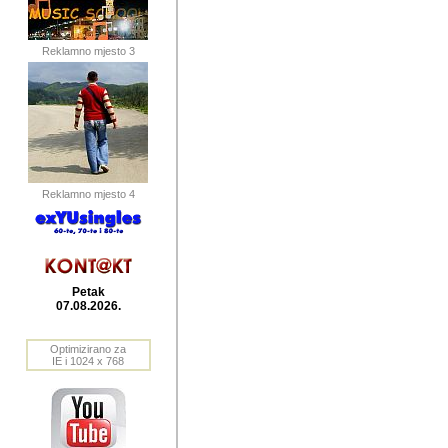
publikovan
dogadjanja
Reklamno mjesto 3
2004. do 2010. godine. Te i
Horvat Horvi (Zagreb, HR)
Šaric (Vinkovci, HR), Vas
Bane Lokner (Zemun, SRB)
imena, mnogima dobro zna
Reklamno mjesto 4
njihove izvjestaje.
Autor: Dragutin Matoševic,
Barikada (INT) - BB Lokner
Petak
Veliko i res
07.08.2026.
Srbije (pa i
Optimizirano za
jedan od angazovanijih s
IE i 1024 x 768
nebrojene recenzije muzic
Njegovi prilozi su razvr
odrednice: ex YU prostor,