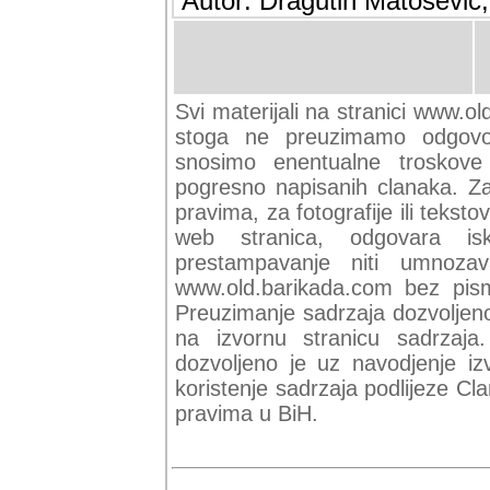
Autor: Dragutin Matoševic,
Svi materijali na stranici www.ol
stoga ne preuzimamo odgovor
snosimo enentualne troskove (
pogresno napisanih clanaka. Za 
pravima, za fotografije ili teksto
web stranica, odgovara isk
prestampavanje niti umnozav
www.old.barikada.com bez pism
Preuzimanje sadrzaja dozvoljeno
na izvornu stranicu sadrzaja
dozvoljeno je uz navodjenje iz
koristenje sadrzaja podlijeze C
pravima u BiH.