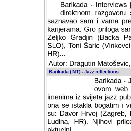
Barikada - Interviews 
direktnom razgovoru 
saznavao sam i vama pren
karijerama. Gro priloga sa
Zeljko Gradjin (Backa Pal
SLO), Toni Šaric (Vinkovci
HR)...
Autor: Dragutin Matoševic,
Barikada (INT) - Jazz reflections
Barikada - J
ovom web po
imenima iz svijeta jazz pub
ona se istakla bogatim i v
su: Davor Hrvoj (Zagreb, 
Ludina, HR). Njihovi pril
aktuelni.