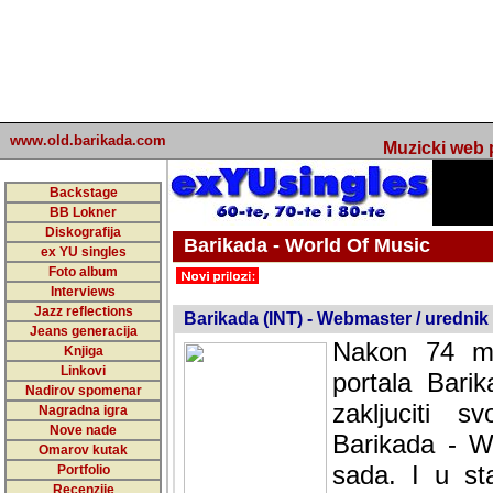
www.old.barikada.com
Muzicki web p
Backstage
BB Lokner
Diskografija
Barikada - World Of Music
ex YU singles
Foto album
Interviews
Jazz reflections
Barikada (INT) - Webmaster / urednik
Jeans generacija
Nakon 74 mj
Knjiga
Linkovi
portala Bari
Nadirov spomenar
zakljuciti 
Nagradna igra
Nove nade
Barikada - W
Omarov kutak
sada. I u sta
Portfolio
Recenzije