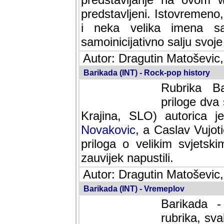
predstavljeni. Istovremen
i neka velika imena s
samoinicijativno salju svoje
Autor: Dragutin Matoševic,
Barikada (INT) - Rock-pop history
Rubrika Bari
dva saradnik
SLO) autorica je velikog s
Caslav Vujotic (Podgorica
velikim svjetskim umjetni
napustili.
Autor: Dragutin Matoševic,
Barikada (INT) - Vremeplov
Barikada -
rubrika, sva