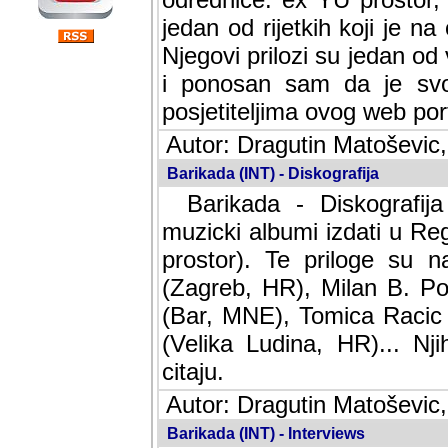
jedan od rijetkih koji je n
Njegovi prilozi su jedan od
i ponosan sam da je svoj
posjetiteljima ovog web por
Autor: Dragutin Matoševic,
Barikada (INT) - Diskografija
Barikada - Diskografija
muzicki albumi izdati u Reg
prostor). Te priloge su n
(Zagreb, HR), Milan B. Po
(Bar, MNE), Tomica Racic 
(Velika Ludina, HR)... Nj
citaju.
Autor: Dragutin Matoševic,
Barikada (INT) - Interviews