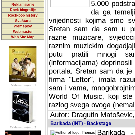
5,000 podstra
Reklamiranje
Rock biografije
da ga temelji
Rock-pop history
vrijednosti kojima smo sv
Svaštara
Vremeplov
Sretan sam da sam u protek
Webmaster
muzicare, svjedociti njih
Web Site Map
muzickim dogadjajima... Sr
mnogi saradnici koji su
doprinosili vrijednosti i v
sam da je i moj web hostin
imala razumijevanja za 
Reklamno mjesto 1
mnogobrojnim posjetitelj
Music, koji ste ga posjeciv
ovoga (nemalog) rada. Hva
Autor: Dragutin Matoševic,
Barikada (INT) - Backstage
Reklamno mjesto 2
Barikada -