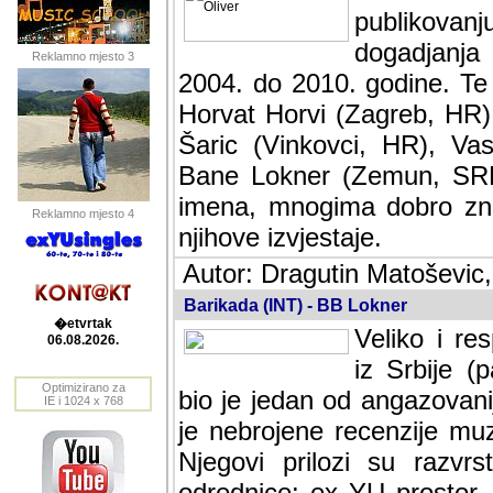
publikovan
dogadjanja
Reklamno mjesto 3
2004. do 2010. godine. Te i
Horvat Horvi (Zagreb, HR)
Šaric (Vinkovci, HR), Vas
Bane Lokner (Zemun, SRB)
imena, mnogima dobro zna
Reklamno mjesto 4
njihove izvjestaje.
Autor: Dragutin Matoševic,
Barikada (INT) - BB Lokner
�etvrtak
Veliko i res
06.08.2026.
Srbije (pa i
Optimizirano za
jedan od angazovanijih s
IE i 1024 x 768
nebrojene recenzije muzic
Njegovi prilozi su razvr
odrednice: ex YU prostor,