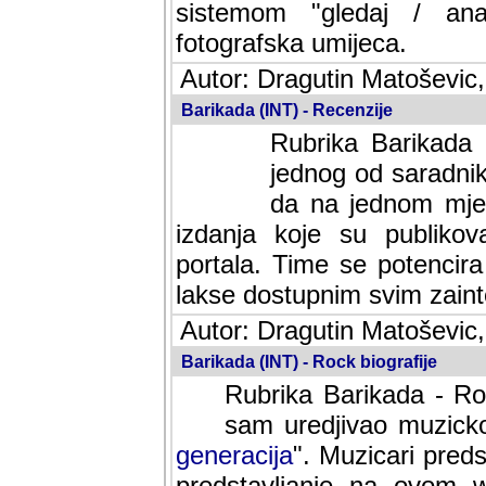
sistemom "gledaj / anal
fotografska umijeca.
Autor: Dragutin Matoševic,
Barikada (INT) - Recenzije
Rubrika Barikada -
jednog od saradnika
da na jednom mjes
izdanja koje su publik
portala. Time se potencira 
lakse dostupnim svim zain
Autor: Dragutin Matoševic,
Barikada (INT) - Rock biografije
Rubrika Barikada - Roc
sam uredjivao muzicko-
generacija
". Muzicari predst
predstavljanje na ovom w