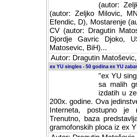
(autor: Ze
(autor: Zeljko Milovic, M
Efendic, D), Mostarenje (a
CV (autor: Dragutin Matos
Djordje Gavric Djoko, US
Matosevic, BiH)...
Autor: Dragutin Matoševic,
ex YU singles - 50 godina ex YU zab
"ex YU sing
sa malih g
izdatih u z
200x. godine. Ova jedinst
Interneta, postupno je nast
baza predstavlja informaci
ploca iz ex YU.