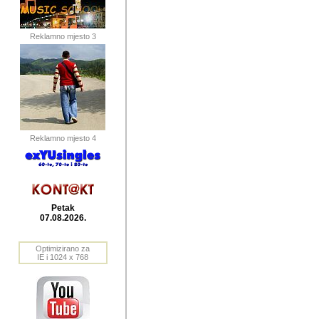
publikovan
dogadjanja
Reklamno mjesto 3
2004. do 2010. godine. Te i
Horvat Horvi (Zagreb, HR)
Šaric (Vinkovci, HR), Vas
Bane Lokner (Zemun, SRB)
imena, mnogima dobro zna
Reklamno mjesto 4
njihove izvjestaje.
Autor: Dragutin Matoševic,
Barikada (INT) - BB Lokner
Petak
Veliko i res
07.08.2026.
Srbije (pa i
Optimizirano za
jedan od angazovanijih s
IE i 1024 x 768
nebrojene recenzije muzic
Njegovi prilozi su razvr
odrednice: ex YU prostor,