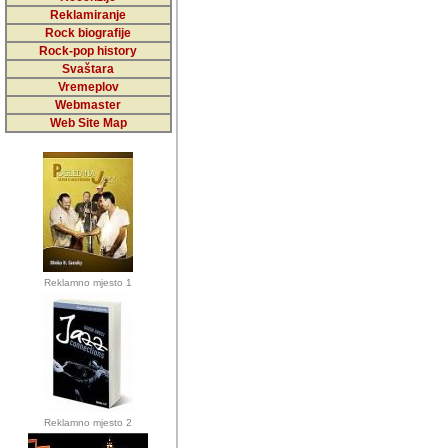
5,000 podstra
Reklamiranje
Rock biografije
da ga temelji
Rock-pop history
vrijednosti kojima smo sv
Svaštara
Vremeplov
Sretan sam da sam u protek
Webmaster
muzicare, svjedociti njih
Web Site Map
muzickim dogadjajima... Sr
mnogi saradnici koji su
doprinosili vrijednosti i v
sam da je i moj web hostin
imala razumijevanja za 
Reklamno mjesto 1
mnogobrojnim posjetitelj
Music, koji ste ga posjeciv
ovoga (nemalog) rada. Hva
Autor: Dragutin Matoševic,
Barikada (INT) - Backstage
Reklamno mjesto 2
Barikada -