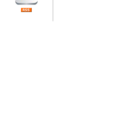
jedan od rijetkih koji je n
Njegovi prilozi su jedan od
i ponosan sam da je svoj
posjetiteljima ovog web por
Autor: Dragutin Matoševic,
Barikada (INT) - Diskografija
Barikada - Diskografija
muzicki albumi izdati u Reg
prostor). Te priloge su n
(Zagreb, HR), Milan B. Po
(Bar, MNE), Tomica Racic 
(Velika Ludina, HR)... Nj
citaju.
Autor: Dragutin Matoševic,
Barikada (INT) - Interviews