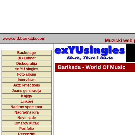
www.old.barikada.com
Muzicki web p
Backstage
BB Lokner
Diskografija
Barikada - World Of Music
ex YU singles
Foto album
undefined
Interviews
Jazz reflections
Barikada (INT) - Webmaster / urednik
Jeans generacija
Nakon 74 mj
Knjiga
Linkovi
portala Bari
Nadirov spomenar
zakljuciti 
Nagradna igra
Nove nade
Barikada - W
Omarov kutak
sada. I u sta
Portfolio
Recenzije