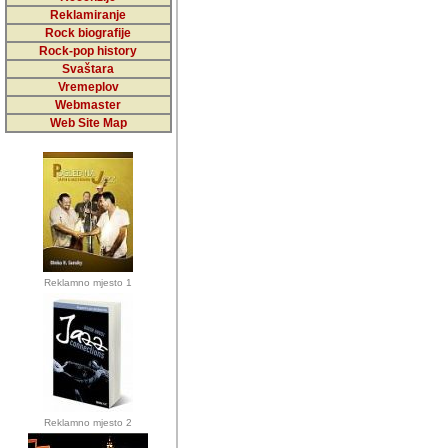
5,000 podstra
Reklamiranje
Rock biografije
da ga temelji
Rock-pop history
vrijednosti kojima smo sv
Svaštara
Vremeplov
Sretan sam da sam u protek
Webmaster
muzicare, svjedociti njih
Web Site Map
muzickim dogadjajima... Sr
mnogi saradnici koji su
doprinosili vrijednosti i v
sam da je i moj web hostin
imala razumijevanja za 
Reklamno mjesto 1
mnogobrojnim posjetitelj
Music, koji ste ga posjeciv
ovoga (nemalog) rada. Hva
Autor: Dragutin Matoševic,
Barikada (INT) - Backstage
Reklamno mjesto 2
Barikada -