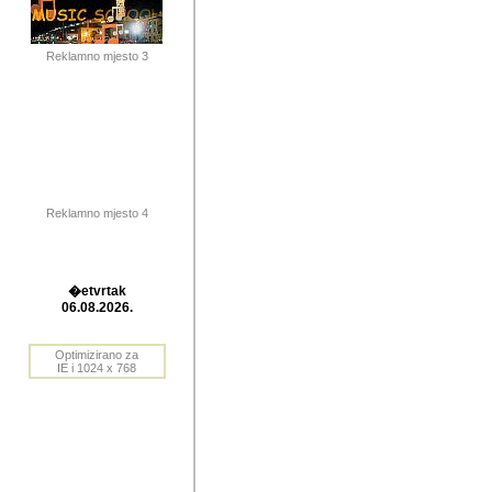
publikovan
dogadjanja
Reklamno mjesto 3
2004. do 2010. godine. Te i
Horvat Horvi (Zagreb, HR)
Šaric (Vinkovci, HR), Vas
Bane Lokner (Zemun, SRB)
imena, mnogima dobro zna
Reklamno mjesto 4
njihove izvjestaje.
Autor: Dragutin Matoševic,
Barikada (INT) - BB Lokner
�etvrtak
Veliko i res
06.08.2026.
Srbije (pa i
Optimizirano za
jedan od angazovanijih s
IE i 1024 x 768
nebrojene recenzije muzic
Njegovi prilozi su razvr
odrednice: ex YU prostor,