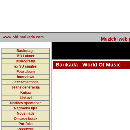
www.old.barikada.com
Muzicki web p
Backstage
BB Lokner
Diskografija
Barikada - World Of Music
ex YU singles
Foto album
undefined
Interviews
Jazz reflections
Barikada (INT) - Webmaster / urednik
Jeans generacija
Nakon 74 mj
Knjiga
Linkovi
portala Bari
Nadirov spomenar
zakljuciti 
Nagradna igra
Nove nade
Barikada - W
Omarov kutak
sada. I u sta
Portfolio
Recenzije