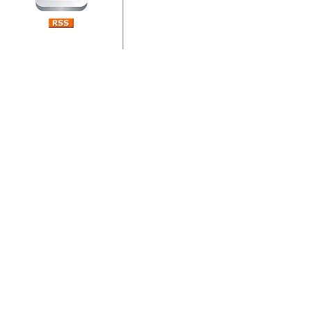
jedan od rijetkih koji je n
Njegovi prilozi su jedan od
i ponosan sam da je svoj
posjetiteljima ovog web por
Autor: Dragutin Matoševic,
Barikada (INT) - Diskografija
Barikada - Diskografija
muzicki albumi izdati u Reg
prostor). Te priloge su n
(Zagreb, HR), Milan B. Po
(Bar, MNE), Tomica Racic 
(Velika Ludina, HR)... Nj
citaju.
Autor: Dragutin Matoševic,
Barikada (INT) - Interviews