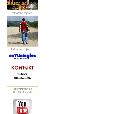
publikovan
dogadjanja
Reklamno mjesto 3
2004. do 2010. godine. Te i
Horvat Horvi (Zagreb, HR)
Šaric (Vinkovci, HR), Vas
Bane Lokner (Zemun, SRB)
imena, mnogima dobro zna
Reklamno mjesto 4
njihove izvjestaje.
Autor: Dragutin Matoševic,
Barikada (INT) - BB Lokner
Subota
Veliko i res
08.08.2026.
Srbije (pa i
Optimizirano za
jedan od angazovanijih s
IE i 1024 x 768
nebrojene recenzije muzic
Njegovi prilozi su razvr
odrednice: ex YU prostor,