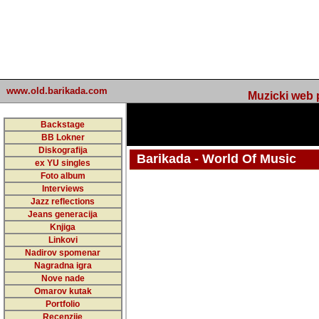
www.old.barikada.com
Muzicki web p
Backstage
BB Lokner
Diskografija
Barikada - World Of Music
ex YU singles
Foto album
Interviews
Jazz reflections
Barikada (INT) - Webmaster / urednik
Jeans generacija
Nakon 74 mj
Knjiga
Linkovi
portala Bari
Nadirov spomenar
zakljuciti 
Nagradna igra
Nove nade
Barikada - W
Omarov kutak
sada. I u sta
Portfolio
Recenzije