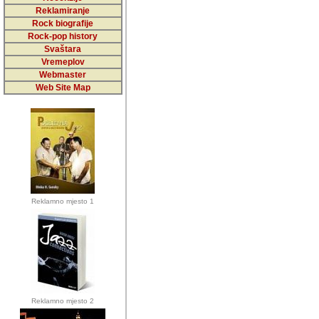
5,000 podstra
Reklamiranje
Rock biografije
da ga temelji
Rock-pop history
vrijednosti kojima smo sv
Svaštara
Vremeplov
Sretan sam da sam u protek
Webmaster
muzicare, svjedociti njih
Web Site Map
muzickim dogadjajima... Sr
mnogi saradnici koji su
doprinosili vrijednosti i v
sam da je i moj web hostin
imala razumijevanja za 
Reklamno mjesto 1
mnogobrojnim posjetitelj
Music, koji ste ga posjeciv
ovoga (nemalog) rada. Hva
Autor: Dragutin Matoševic,
Barikada (INT) - Backstage
Reklamno mjesto 2
Barikada -