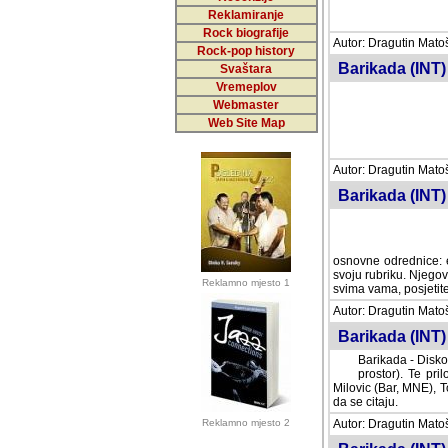
Reklamiranje
Rock biografije
Autor: Dragutin Matoše
Rock-pop history
Barikada (INT)
Svaštara
Vremeplov
Webmaster
Web Site Map
Autor: Dragutin Matoše
Barikada (INT)
odrednice: ex YU pros
Njegovi prilozi su je
Reklamno mjesto 1
posjetiteljima ovog we
Autor: Dragutin Matoše
Barikada (INT) 
Barikada - Diskog
prostor). Te pril
(Bar, MNE), Tomica Ra
citaju.
Reklamno mjesto 2
Autor: Dragutin Matoše