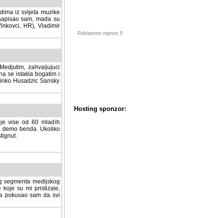
dima iz svijeta muzike
 napisao sam, mada su
Vinkovci, HR), Vladimir
Reklamno mjesto 9
tim, zahvaljujuci veliki
a se istakla bogatim i
 Dinko Husadzic Sansky
 je vise od 60 mladih
demo benda. Ukoliko im
nut.
Hosting sponzor:
tnog segmenta medijskog
 koje su mi pristizale,
afa pokusao sam da svi