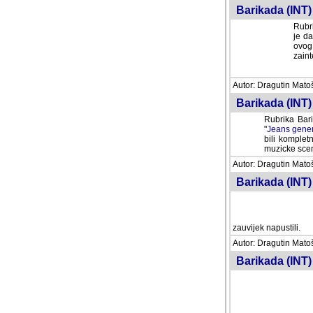
Barikada (INT) 
Rubri
je da
ovog 
zaint
Autor: Dragutin Matoše
Barikada (INT) 
Rubrika Bari
"
Jeans gener
bili komplet
muzicke scene
Autor: Dragutin Matoše
Barikada (INT)
zauvijek napustili.
Autor: Dragutin Matoše
Barikada (INT)