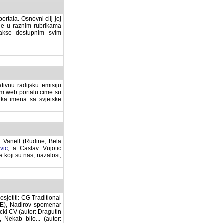
rtala. Osnovni cilj joj
ane u raznim rubrikama
lakse dostupnim svim
tivnu radijsku emisiju
ovom web portalu cime su
lika imena sa svjetske
a Vanell (Rudine, Bela
vic
, a Caslav Vujotic
 koji su nas, nazalost,
sjetiti: CG Traditional
MNE), Nadirov spomenar
cki CV (autor: Dragutin
 Nekab bilo... (autor: