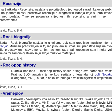
- Recenzije
ka Barikada - Recenzije, nastala je po prijedlogu jednog od saradnika ovog web po
 na jednom mjestu predstave recenzije diskografskih izdanja koje su publikov
web portala. Time se potencira vrijednost tih recenzija, a cini ih se i 
eresovanima.
vic, Tuzla, BiH.
- Rock biografije
kada - Rock biografije nastala je u vrijeme dok sam uredjivao muzicko-informa
acija
". Muzicari predstavljeni u toj radijskoj emisiji imali su i predstavljanje na 
nije predstavljeni. Istovremeno, tim nacinom rada zainteresovao sam i neka ve
 da mi samoinicijativno salju svoje muzicke materijale.
vic, Tuzla, BiH.
 - Rock-pop history
Rubrika Barikada - Rock-pop history sadrzi priloge dva saradnika. Vest
Krajina, SLO) autorica je velikog serijala o legendarnoj
Loli Novako
(Podgorica, MNE), autor je nekoliko priloga o velikim svjetskim umjetnicima
vic, Tuzla, BiH.
 - Vremeplov
Barikada - Vremeplov ima nekoliko zasebnih rubrika, svaka vrijedna za po
(autor: Zeljko Milovic, MNE), ex YU vremeplov (autor: Zeljko Milovic, 
(autor: Nadir Efendic, D), Mostarenje (autor: Milenko Mišo Maric, UK), Muzi
Matosevic, BiH), Muzika je svirala (autor: Djordje Gavric Djoko, USA),