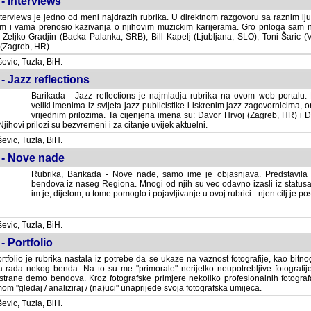
- Interviews
terviews je jedno od meni najdrazih rubrika. U direktnom razgovoru sa raznim lju
 i vama prenosio kazivanja o njihovim muzickim karijerama. Gro priloga sam
i Zeljko Gradjin (Backa Palanka, SRB), Bill Kapelj (Ljubljana, SLO), Toni Šaric (
(Zagreb, HR)...
vic, Tuzla, BiH.
- Jazz reflections
Barikada - Jazz reflections je najmladja rubrika na ovom web portalu. Medju
imenima iz svijeta jazz publicistike i iskrenim jazz zagovornicima, on
vrijednim prilozima. Ta cijenjena imena su: Davor Hrvoj (Zagreb, HR) i
jihovi prilozi su bezvremeni i za citanje uvijek aktuelni.
vic, Tuzla, BiH.
 - Nove nade
Rubrika, Barikada - Nove nade, samo ime je objasnjava. Predstavila
bendova iz naseg Regiona. Mnogi od njih su vec odavno izasli iz statusa 
je, dijelom, u tome pomoglo i pojavljivanje u ovoj rubrici - njen cilj je postig
vic, Tuzla, BiH.
- Portfolio
rtfolio je rubrika nastala iz potrebe da se ukaze na vaznost fotografije, kao bi
a rada nekog benda. Na to su me "primorale" nerijetko neupotrebljive fotografije
trane demo bendova. Kroz fotografske primjere nekoliko profesionalnih fotogr
m "gledaj / analiziraj / (na)uci" unaprijede svoja fotografska umijeca.
vic, Tuzla, BiH.