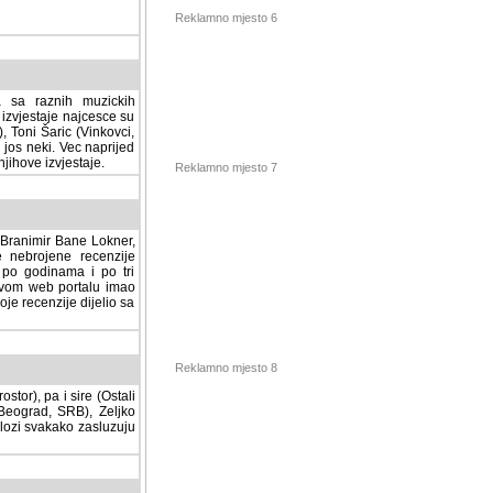
Reklamno mjesto 6
a sa raznih muzickih
izvjestaje najcesce su
, Toni Šaric (Vinkovci,
jos neki. Vec naprijed
ihove izvjestaje.
Reklamno mjesto 7
, Branimir Bane Lokner,
jene recenzije muzickih
nama i po tri osnovne
alu imao svoju rubriku.
 dijelio sa svima vama,
stor), pa i sire (Ostali
Reklamno mjesto 8
ad, SRB), Zeljko Milovic
svakako zasluzuju da se