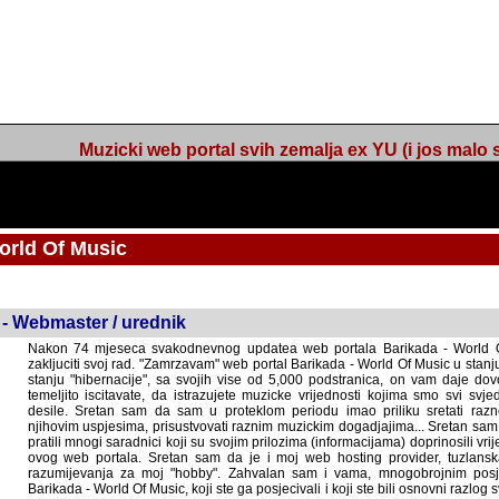
Muzicki web portal svih zemalja ex YU (i jos malo s
orld Of Music
 - Webmaster / urednik
Nakon 74 mjeseca svakodnevnog updatea web portala Barikada - World O
zakljuciti svoj rad. "Zamrzavam" web portal Barikada - World Of Music u stanj
stanju "hibernacije", sa svojih vise od 5,000 podstranica, on vam daje dov
temeljito iscitavate, da istrazujete muzicke vrijednosti kojima smo svi svjedocili
Sretan sam da sam u proteklom periodu imao priliku sretati razne muzicar
uspjesima, prisustvovati raznim muzickim dogadjajima... Sretan sam da su 
mnogi saradnici koji su svojim prilozima (informacijama) doprinosili vrijednost
web portala. Sretan sam da je i moj web hosting provider, tuzlanska f
razumijevanja za moj "hobby". Zahvalan sam i vama, mnogobrojnim posje
Barikada - World Of Music, koji ste ga posjecivali i koji ste bili osnovni razl