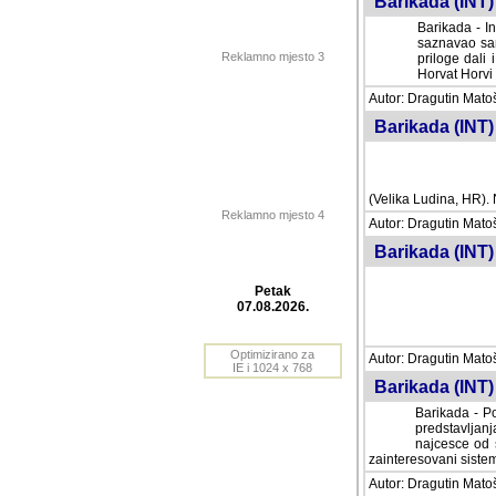
Barikada (INT) 
Barikada - In
saznavao sam
Reklamno mjesto 3
priloge dali 
Horvat Horvi 
Autor: Dragutin Matoše
Barikada (INT) 
(Velika Ludina, HR). N
Reklamno mjesto 4
Autor: Dragutin Matoše
Barikada (INT)
Petak
07.08.2026.
Autor: Dragutin Matoše
Barikada (INT) 
Optimizirano za
IE i 1024 x 768
Barikada - Po
predstavljanj
najcesce od s
zainteresovani sistemo
Autor: Dragutin Matoše