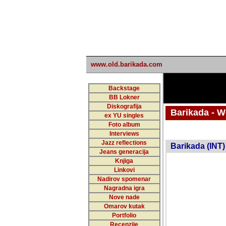
www.old.barikada.com
Backstage
BB Lokner
Diskografija
Barikada - W
ex YU singles
Foto album
Interviews
Jazz reflections
Barikada (INT)
Jeans generacija
Knjiga
Linkovi
Nadirov spomenar
Nagradna igra
Nove nade
Omarov kutak
Portfolio
Recenzije