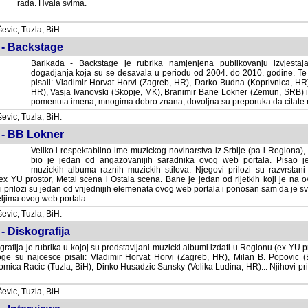
rada. Hvala svima.
vic, Tuzla, BiH.
 - Backstage
Barikada - Backstage je rubrika namjenjena publikovanju izvjestaj
dogadjanja koja su se desavala u periodu od 2004. do 2010. godine. Te 
pisali: Vladimir Horvat Horvi (Zagreb, HR), Darko Budna (Koprivnica, HR)
HR), Vasja Ivanovski (Skopje, MK), Branimir Bane Lokner (Zemun, SRB) i 
pomenuta imena, mnogima dobro znana, dovoljna su preporuka da citate nj
vic, Tuzla, BiH.
 - BB Lokner
Veliko i respektabilno ime muzickog novinarstva iz Srbije (pa i Regiona)
bio je jedan od angazovanijih saradnika ovog web portala. Pisao je nebro
albuma raznih muzickih stilova. Njegovi prilozi su razvrstani po godi
tor, Metal scena i Ostala scena. Bane je jedan od rijetkih koji je na ovom web port
dan od vrijednijih elemenata ovog web portala i ponosan sam da je svoje recenzije
b portala.
vic, Tuzla, BiH.
- Diskografija
rafija je rubrika u kojoj su predstavljani muzicki albumi izdati u Regionu (ex YU pro
oge su najcesce pisali: Vladimir Horvat Horvi (Zagreb, HR), Milan B. Popovic (Beogr
cic (Tuzla, BiH), Dinko Husadzic Sansky (Velika Ludina, HR)... Njihovi prilozi 
vic, Tuzla, BiH.