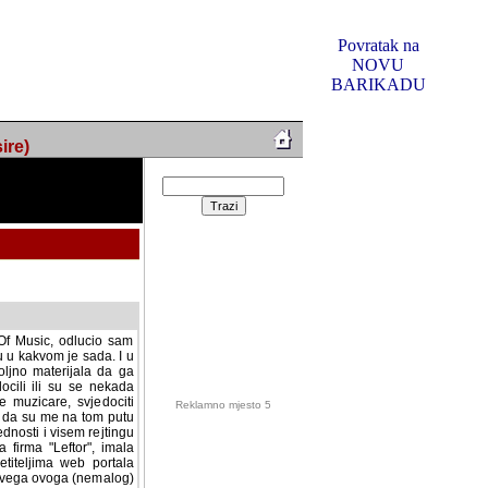
Povratak na
NOVU
BARIKADU
ire)
f Music, odlucio sam
u u kakvom je sada. I u
oljno materijala da ga
 ili su se nekada desile.
e, svjedociti njihovim
me na tom putu pratili
i i visem rejtingu ovog
Reklamno mjesto 5
irma "Leftor", imala
titeljima web portala
og svega ovoga (nemalog)