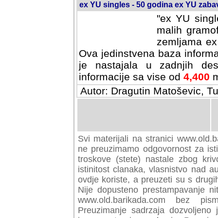
ex YU singles - 50 godina ex YU zab
"ex YU singl
malih gramof
zemljama ex 
Ova jedinstvena baza informa
je nastajala u zadnjih des
informacije sa vise od
4,400
m
Autor: Dragutin Matoševic, Tu
Svi materijali na stranici www.old.b
preuzimamo odgovornost za istini
troskove (stete) nastale zbog kriv
istinitost clanaka, vlasnistvo nad au
ovdje koriste, a preuzeti su s drugi
Nije dopusteno prestampavanje nit
www.old.barikada.com bez pism
Preuzimanje sadrzaja dozvoljeno 