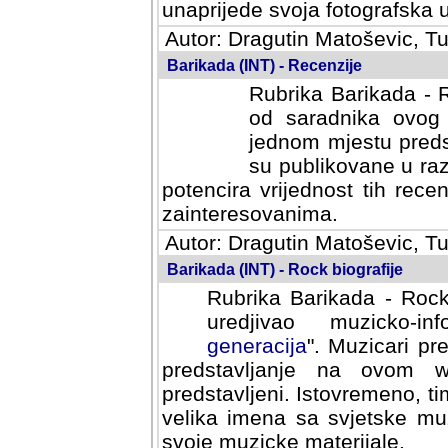
svoja fotografska umijeca.
Autor: Dragutin Matoševic, Tu
Barikada (INT) - Recenzije
Rubrika Barikada - R
od saradnika ovog 
jednom mjestu predst
su publikovane u ra
potencira vrijednost tih rece
zainteresovanima.
Autor: Dragutin Matoševic, Tu
Barikada (INT) - Rock biografije
Rubrika Barikada - Rock
uredjivao muzicko-informa
Muzicari predstavljeni u to
na ovom web portalu cime
Istovremeno, tim nacinom ra
sa svjetske muzicke scene da
materijale.