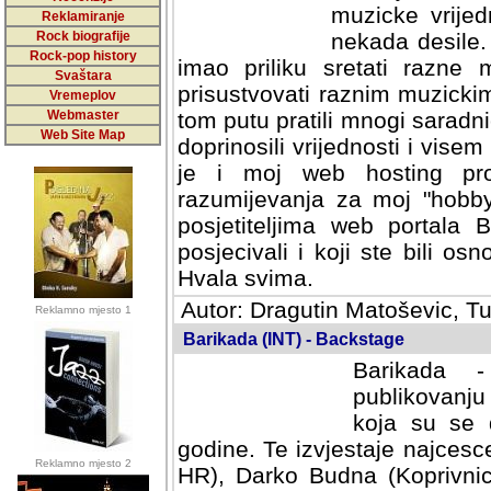
muzicke vrijed
Reklamiranje
Rock biografije
nekada desile
Rock-pop history
imao priliku sretati razne 
Svaštara
prisustvovati raznim muzick
Vremeplov
Webmaster
tom putu pratili mnogi saradni
Web Site Map
doprinosili vrijednosti i vise
je i moj web hosting prov
razumijevanja za moj "hobb
posjetiteljima web portala 
posjecivali i koji ste bili o
Hvala svima.
Autor: Dragutin Matoševic, Tu
Reklamno mjesto 1
Barikada (INT) - Backstage
Barikada -
publikovanju
koja su se 
godine. Te izvjestaje najcesce
Reklamno mjesto 2
HR), Darko Budna (Koprivnic