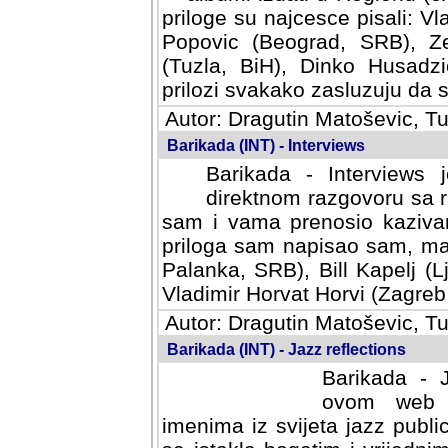
priloge su najcesce pisali: Vl
Popovic (Beograd, SRB), Ze
(Tuzla, BiH), Dinko Husadzi
prilozi svakako zasluzuju da se
Autor: Dragutin Matoševic, Tu
Barikada (INT) - Interviews
Barikada - Interviews 
direktnom razgovoru sa r
sam i vama prenosio kazivan
priloga sam napisao sam, mad
Palanka, SRB), Bill Kapelj (L
Vladimir Horvat Horvi (Zagreb,
Autor: Dragutin Matoševic, Tu
Barikada (INT) - Jazz reflections
Barikada - J
ovom web po
imenima iz svijeta jazz publi