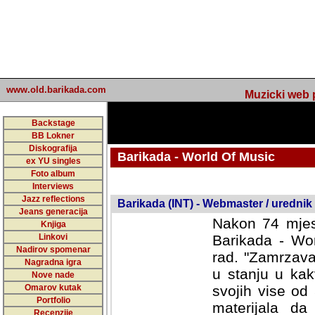
www.old.barikada.com
Muzicki web p
Backstage
BB Lokner
Diskografija
Barikada - World Of Music
ex YU singles
Foto album
Interviews
Jazz reflections
Barikada (INT) - Webmaster / urednik
Jeans generacija
Nakon 74 mjes
Knjiga
Linkovi
Barikada - Wor
Nadirov spomenar
rad. "Zamrzava
Nagradna igra
u stanju u kak
Nove nade
Omarov kutak
svojih vise od
Portfolio
materijala da 
Recenzije