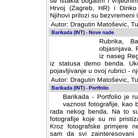
se istakla bogatim i vrijedni
Hrvoj (Zagreb, HR) i Dinko
Njihovi prilozi su bezvremeni i
Autor: Dragutin Matoševic, Tu
Barikada (INT) - Nove nade
Rubrika, B
objasnjava. 
iz naseg Reg
iz statusa demo benda. Uko
pojavljivanje u ovoj rubrici - nj
Autor: Dragutin Matoševic, Tu
Barikada (INT) - Portfolio
Barikada - Portfolio je 
vaznost fotografije, kao
rada nekog benda. Na to su 
fotografije koje su mi pristiz
fotografske primjere nekolik
svi zainteresovani sistemom "