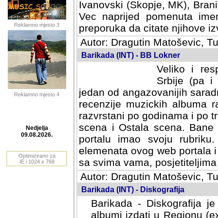
Ivanovski (Skopje, MK), Bran
Vec naprijed pomenuta ime
Reklamno mjesto 3
preporuka da citate njihove izv
Autor: Dragutin Matoševic, Tu
Barikada (INT) - BB Lokner
Veliko i res
Srbije (pa i
jedan od angazovanijih sarad
Reklamno mjesto 4
recenzije muzickih albuma ra
razvrstani po godinama i po t
scena i Ostala scena. Bane 
portalu imao svoju rubriku.
Nedjelja
elemenata ovog web portala i 
09.08.2026.
sa svima vama, posjetiteljima
Optimizirano za
Autor: Dragutin Matoševic, Tu
IE i 1024 x 768
Barikada (INT) - Diskografija
Barikada - Diskografija je
albumi izdati u Regionu (ex 