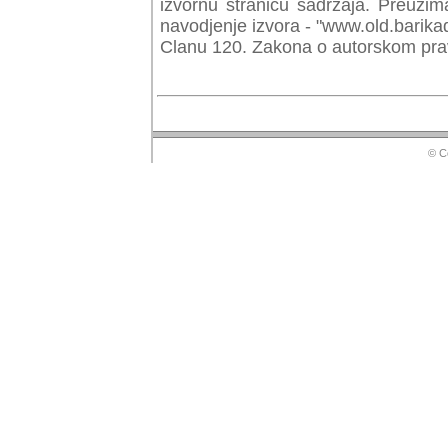
izvornu stranicu sadrzaja. Preuzim
navodjenje izvora - "www.old.barika
Clanu 120. Zakona o autorskom prav
© Copyr