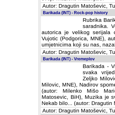
Autor: Dragutin Matoševic, Tu
Barikada (INT) - Rock-pop history
Rubrika Barik
saradnika. V
autorica je velikog serijal
Vujotic (Podgorica, MNE), aut
umjetnicima koji su nas, nazalo
Autor: Dragutin Matoševic, Tu
Barikada (INT) - Vremeplov
Barikada - V
svaka vrijedna
Milovic, MNE)
MNE), Nadirov spomenar (auto
Milenko Mišo Maric, UK), Muz
Muzika je svirala (autor: D
(autor: Dragutin Matosevic, BiH
Autor: Dragutin Matoševic, Tu