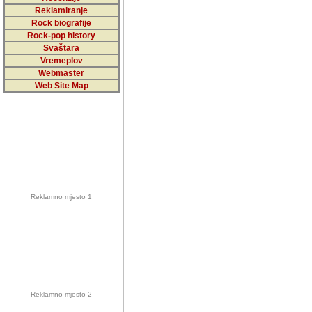
5,000 podstra
Reklamiranje
Rock biografije
da ga temelji
Rock-pop history
vrijednosti kojima smo sv
Svaštara
Vremeplov
Sretan sam da sam u protek
Webmaster
muzicare, svjedociti njih
Web Site Map
muzickim dogadjajima... Sr
mnogi saradnici koji su
doprinosili vrijednosti i v
sam da je i moj web hostin
imala razumijevanja za 
Reklamno mjesto 1
mnogobrojnim posjetitelj
Music, koji ste ga posjeciv
ovoga (nemalog) rada. Hva
Autor: Dragutin Matoševic,
Barikada (INT) - Backstage
Reklamno mjesto 2
Barikada -