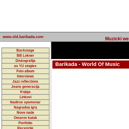
www.old.barikada.com
Muzicki web p
Backstage
BB Lokner
Diskografija
Barikada - World Of Music
ex YU singles
Foto album
undefined
Interviews
Jazz reflections
Barikada (INT) - Webmaster / urednik
Jeans generacija
Nakon 74 mj
Knjiga
Linkovi
portala Bari
Nadirov spomenar
zakljuciti 
Nagradna igra
Nove nade
Barikada - W
Omarov kutak
sada. I u sta
Portfolio
Recenzije