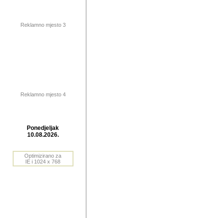
publikovan
dogadjanja
Reklamno mjesto 3
2004. do 2010. godine. Te i
Horvat Horvi (Zagreb, HR)
Šaric (Vinkovci, HR), Vas
Bane Lokner (Zemun, SRB)
imena, mnogima dobro zna
Reklamno mjesto 4
njihove izvjestaje.
Autor: Dragutin Matoševic,
Barikada (INT) - BB Lokner
Ponedjeljak
Veliko i res
10.08.2026.
Srbije (pa i
Optimizirano za
jedan od angazovanijih s
IE i 1024 x 768
nebrojene recenzije muzic
Njegovi prilozi su razvr
odrednice: ex YU prostor,