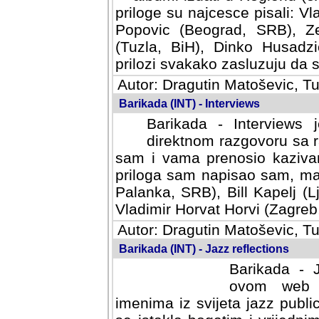
priloge su najcesce pisali: Vl
Popovic (Beograd, SRB), Ze
(Tuzla, BiH), Dinko Husadzi
prilozi svakako zasluzuju da se
Autor: Dragutin Matoševic, Tu
Barikada (INT) - Interviews
Barikada - Interviews 
direktnom razgovoru sa r
sam i vama prenosio kazivan
priloga sam napisao sam, mad
Palanka, SRB), Bill Kapelj (L
Vladimir Horvat Horvi (Zagreb,
Autor: Dragutin Matoševic, Tu
Barikada (INT) - Jazz reflections
Barikada - J
ovom web po
imenima iz svijeta jazz publi