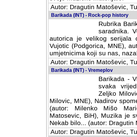
Autor: Dragutin Matoševic, Tu
Barikada (INT) - Rock-pop history
Rubrika Barik
saradnika. V
autorica je velikog serijal
Vujotic (Podgorica, MNE), aut
umjetnicima koji su nas, nazalo
Autor: Dragutin Matoševic, Tu
Barikada (INT) - Vremeplov
Barikada - V
svaka vrijedna
Milovic, MNE)
MNE), Nadirov spomenar (auto
Milenko Mišo Maric, UK), Muz
Muzika je svirala (autor: D
(autor: Dragutin Matosevic, BiH
Autor: Dragutin Matoševic, Tu