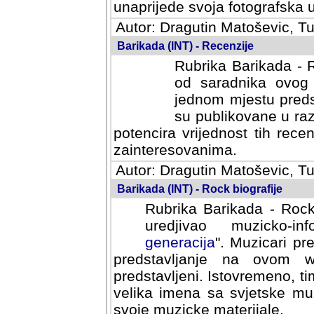
svoja fotografska umijeca.
Autor: Dragutin Matoševic, Tu
Barikada (INT) - Recenzije
Rubrika Barikada - R
od saradnika ovog 
jednom mjestu predst
su publikovane u ra
potencira vrijednost tih rece
zainteresovanima.
Autor: Dragutin Matoševic, Tu
Barikada (INT) - Rock biografije
Rubrika Barikada - Rock
uredjivao muzicko-informa
Muzicari predstavljeni u to
na ovom web portalu cime
Istovremeno, tim nacinom ra
sa svjetske muzicke scene da
materijale.