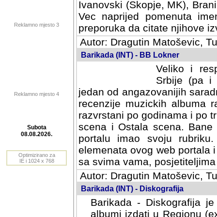
Ivanovski (Skopje, MK), Bran
Vec naprijed pomenuta ime
Reklamno mjesto 3
preporuka da citate njihove izv
Autor: Dragutin Matoševic, Tu
Barikada (INT) - BB Lokner
Veliko i res
Srbije (pa i
jedan od angazovanijih sarad
Reklamno mjesto 4
recenzije muzickih albuma ra
razvrstani po godinama i po t
scena i Ostala scena. Bane 
portalu imao svoju rubriku.
Subota
elemenata ovog web portala i 
08.08.2026.
sa svima vama, posjetiteljima
Optimizirano za
Autor: Dragutin Matoševic, Tu
IE i 1024 x 768
Barikada (INT) - Diskografija
Barikada - Diskografija je
albumi izdati u Regionu (ex 