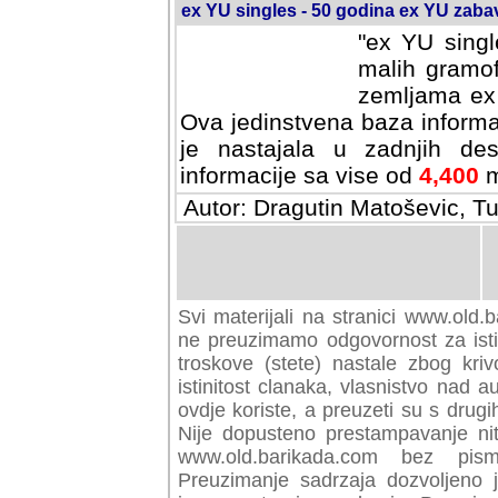
ex YU singles - 50 godina ex YU zab
"ex YU singl
malih gramof
zemljama ex 
Ova jedinstvena baza informa
je nastajala u zadnjih des
informacije sa vise od
4,400
m
Autor: Dragutin Matoševic, Tu
Svi materijali na stranici www.old.b
preuzimamo odgovornost za istini
troskove (stete) nastale zbog kriv
istinitost clanaka, vlasnistvo nad au
ovdje koriste, a preuzeti su s drugi
Nije dopusteno prestampavanje nit
www.old.barikada.com bez pism
Preuzimanje sadrzaja dozvoljeno 