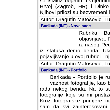
se istakla bogatim i vrijedni
Hrvoj (Zagreb, HR) i Dinko
Njihovi prilozi su bezvremeni i
Autor: Dragutin Matoševic, Tu
Barikada (INT) - Nove nade
Rubrika, B
objasnjava. 
iz naseg Reg
iz statusa demo benda. Uko
pojavljivanje u ovoj rubrici - nj
Autor: Dragutin Matoševic, Tu
Barikada (INT) - Portfolio
Barikada - Portfolio je 
vaznost fotografije, kao
rada nekog benda. Na to su 
fotografije koje su mi pristiz
fotografske primjere nekolik
svi zainteresovani sistemom "