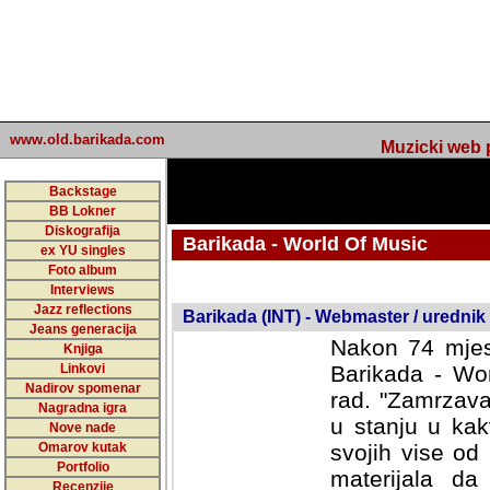
www.old.barikada.com
Muzicki web p
Backstage
BB Lokner
Diskografija
Barikada - World Of Music
ex YU singles
Foto album
undefined
Interviews
Jazz reflections
Barikada (INT) - Webmaster / urednik
Jeans generacija
Nakon 74 mjes
Knjiga
Linkovi
Barikada - Wor
Nadirov spomenar
rad. "Zamrzava
Nagradna igra
u stanju u kak
Nove nade
Omarov kutak
svojih vise od
Portfolio
materijala da 
Recenzije