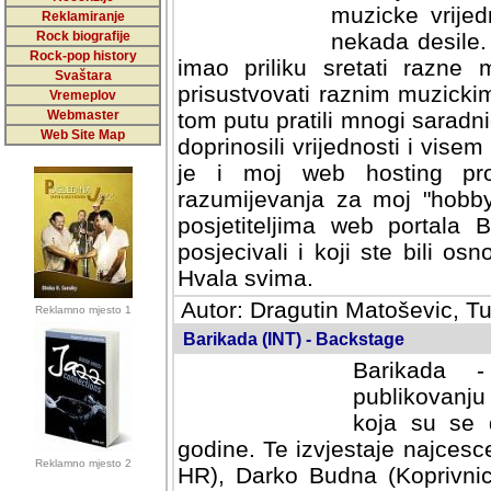
muzicke vrijed
Reklamiranje
Rock biografije
nekada desile
Rock-pop history
imao priliku sretati razne 
Svaštara
prisustvovati raznim muzick
Vremeplov
Webmaster
tom putu pratili mnogi saradni
Web Site Map
doprinosili vrijednosti i vise
je i moj web hosting prov
razumijevanja za moj "hobb
posjetiteljima web portala 
posjecivali i koji ste bili o
Hvala svima.
Autor: Dragutin Matoševic, Tu
Reklamno mjesto 1
Barikada (INT) - Backstage
Barikada -
publikovanju
koja su se 
godine. Te izvjestaje najcesce
Reklamno mjesto 2
HR), Darko Budna (Koprivnic