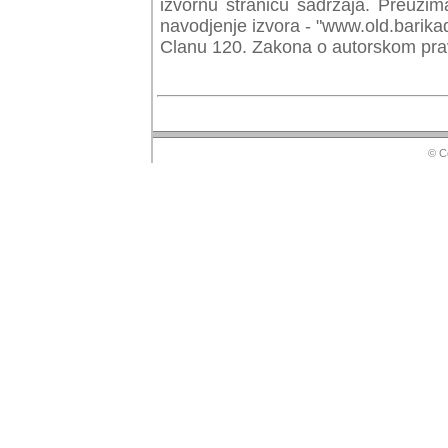
izvornu stranicu sadrzaja. Preuzim
navodjenje izvora - "www.old.barika
Clanu 120. Zakona o autorskom prav
© Copyr