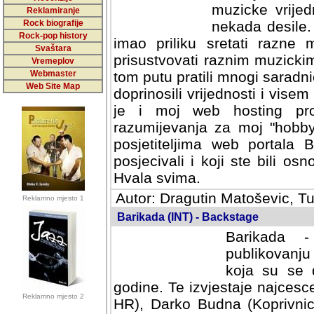
muzicke vrijed
Reklamiranje
Rock biografije
nekada desile
Rock-pop history
imao priliku sretati razne 
Svaštara
prisustvovati raznim muzick
Vremeplov
Webmaster
tom putu pratili mnogi saradni
Web Site Map
doprinosili vrijednosti i vise
je i moj web hosting prov
razumijevanja za moj "hobb
posjetiteljima web portala 
posjecivali i koji ste bili o
Hvala svima.
Autor: Dragutin Matoševic, Tu
Reklamno mjesto 1
Barikada (INT) - Backstage
Barikada -
publikovanju
koja su se 
godine. Te izvjestaje najcesce
Reklamno mjesto 2
HR), Darko Budna (Koprivnic