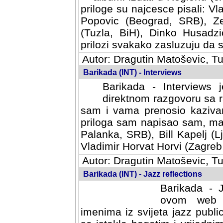
priloge su najcesce pisali: Vl
Popovic (Beograd, SRB), Ze
(Tuzla, BiH), Dinko Husadzi
prilozi svakako zasluzuju da se
Autor: Dragutin Matoševic, Tu
Barikada (INT) - Interviews
Barikada - Interviews 
direktnom razgovoru sa r
sam i vama prenosio kazivan
priloga sam napisao sam, mad
Palanka, SRB), Bill Kapelj (L
Vladimir Horvat Horvi (Zagreb,
Autor: Dragutin Matoševic, Tu
Barikada (INT) - Jazz reflections
Barikada - J
ovom web po
imenima iz svijeta jazz publi