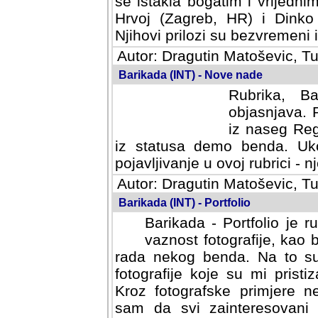
se istakla bogatim i vrijedni
Hrvoj (Zagreb, HR) i Dinko
Njihovi prilozi su bezvremeni i
Autor: Dragutin Matoševic, Tu
Barikada (INT) - Nove nade
Rubrika, B
objasnjava. 
iz naseg Reg
iz statusa demo benda. Uko
pojavljivanje u ovoj rubrici - nj
Autor: Dragutin Matoševic, Tu
Barikada (INT) - Portfolio
Barikada - Portfolio je 
vaznost fotografije, kao
rada nekog benda. Na to su 
fotografije koje su mi pristiz
fotografske primjere nekolik
svi zainteresovani sistemom "