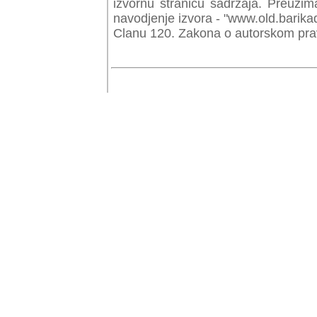
izvornu stranicu sadrzaja. Preuzim
navodjenje izvora - "www.old.barika
Clanu 120. Zakona o autorskom prav
© Copyr