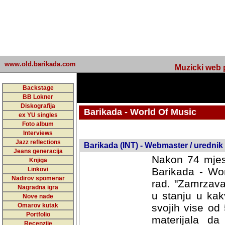
www.old.barikada.com
Muzicki web p
Backstage
BB Lokner
Diskografija
Barikada - World Of Music
ex YU singles
Foto album
undefined
Interviews
Jazz reflections
Barikada (INT) - Webmaster / urednik
Jeans generacija
Nakon 74 mjes
Knjiga
Linkovi
Barikada - Wor
Nadirov spomenar
rad. "Zamrzava
Nagradna igra
u stanju u kak
Nove nade
Omarov kutak
svojih vise od
Portfolio
materijala da 
Recenzije