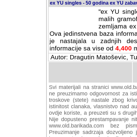
ex YU singles - 50 godina ex YU zab
"ex YU singl
malih gramof
zemljama ex 
Ova jedinstvena baza informa
je nastajala u zadnjih des
informacije sa vise od
4,400
m
Autor: Dragutin Matoševic, Tu
Svi materijali na stranici www.old.b
preuzimamo odgovornost za istini
troskove (stete) nastale zbog kriv
istinitost clanaka, vlasnistvo nad au
ovdje koriste, a preuzeti su s drugi
Nije dopusteno prestampavanje nit
www.old.barikada.com bez pism
Preuzimanje sadrzaja dozvoljeno 