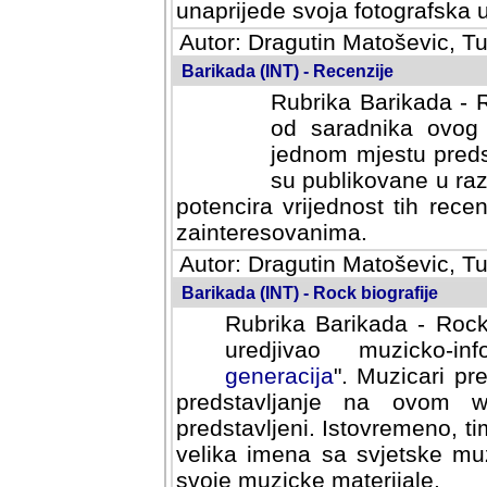
svoja fotografska umijeca.
Autor: Dragutin Matoševic, Tu
Barikada (INT) - Recenzije
Rubrika Barikada - R
od saradnika ovog 
jednom mjestu predst
su publikovane u ra
potencira vrijednost tih rece
zainteresovanima.
Autor: Dragutin Matoševic, Tu
Barikada (INT) - Rock biografije
Rubrika Barikada - Rock
uredjivao muzicko-informa
Muzicari predstavljeni u to
na ovom web portalu cime
Istovremeno, tim nacinom ra
sa svjetske muzicke scene da
materijale.