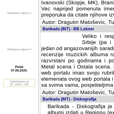
Ivanovski (Skopje, MK), Bran
Vec naprijed pomenuta ime
Reklamno mjesto 3
preporuka da citate njihove izv
Autor: Dragutin Matoševic, Tu
Barikada (INT) - BB Lokner
Veliko i res
Srbije (pa i
jedan od angazovanijih sarad
Reklamno mjesto 4
recenzije muzickih albuma ra
razvrstani po godinama i po t
scena i Ostala scena. Bane 
portalu imao svoju rubriku.
Petak
elemenata ovog web portala i 
07.08.2026.
sa svima vama, posjetiteljima
Optimizirano za
Autor: Dragutin Matoševic, Tu
IE i 1024 x 768
Barikada (INT) - Diskografija
Barikada - Diskografija je
albumi izdati u Regionu (ex 