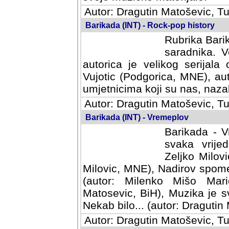
Autor: Dragutin Matoševic, Tu
Barikada (INT) - Rock-pop history
Rubrika Barik
saradnika. V
autorica je velikog serijal
Vujotic (Podgorica, MNE), aut
umjetnicima koji su nas, nazalo
Autor: Dragutin Matoševic, Tu
Barikada (INT) - Vremeplov
Barikada - V
svaka vrijedna
Milovic, MNE)
MNE), Nadirov spomenar (auto
Milenko Mišo Maric, UK), Muz
Muzika je svirala (autor: D
(autor: Dragutin Matosevic, BiH
Autor: Dragutin Matoševic, Tu