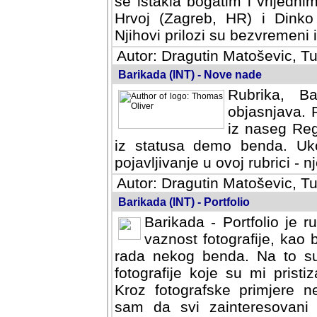
se istakla bogatim i vrijedni
Hrvoj (Zagreb, HR) i Dinko
Njihovi prilozi su bezvremeni i
Autor: Dragutin Matoševic, Tu
Barikada (INT) - Nove nade
Rubrika, B
objasnjava. 
iz naseg Reg
iz statusa demo benda. Uko
pojavljivanje u ovoj rubrici - nj
Autor: Dragutin Matoševic, Tu
Barikada (INT) - Portfolio
Barikada - Portfolio je 
vaznost fotografije, kao
rada nekog benda. Na to su 
fotografije koje su mi pristiz
fotografske primjere nekolik
svi zainteresovani sistemom "