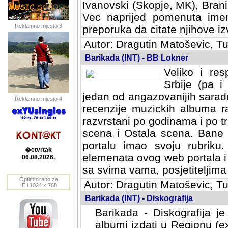
Ivanovski (Skopje, MK), Bran
Vec naprijed pomenuta ime
Reklamno mjesto 3
preporuka da citate njihove izv
Autor: Dragutin Matoševic, Tu
Barikada (INT) - BB Lokner
Veliko i res
Srbije (pa i
jedan od angazovanijih sarad
Reklamno mjesto 4
recenzije muzickih albuma ra
razvrstani po godinama i po t
scena i Ostala scena. Bane 
portalu imao svoju rubriku.
�etvrtak
elemenata ovog web portala i 
06.08.2026.
sa svima vama, posjetiteljima
Optimizirano za
Autor: Dragutin Matoševic, Tu
IE i 1024 x 768
Barikada (INT) - Diskografija
Barikada - Diskografija je
albumi izdati u Regionu (ex 