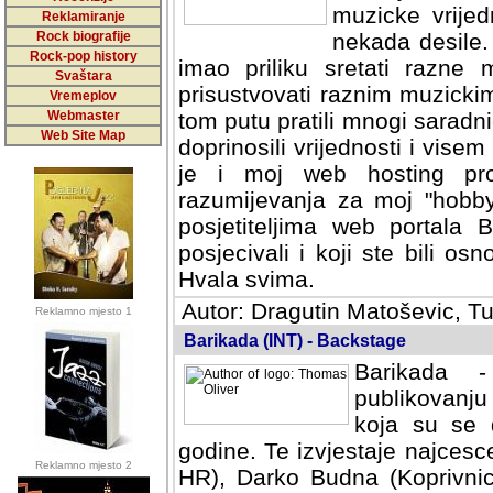
muzicke vrijed
Reklamiranje
Rock biografije
nekada desile
Rock-pop history
imao priliku sretati razne 
Svaštara
prisustvovati raznim muzick
Vremeplov
Webmaster
tom putu pratili mnogi saradni
Web Site Map
doprinosili vrijednosti i vise
je i moj web hosting prov
razumijevanja za moj "hobb
posjetiteljima web portala 
posjecivali i koji ste bili o
Hvala svima.
Autor: Dragutin Matoševic, Tu
Reklamno mjesto 1
Barikada (INT) - Backstage
Barikada -
publikovanju
koja su se 
godine. Te izvjestaje najcesce
Reklamno mjesto 2
HR), Darko Budna (Koprivnic