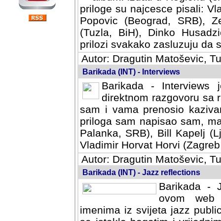
priloge su najcesce pisali: Vl
Popovic (Beograd, SRB), Ze
(Tuzla, BiH), Dinko Husadzi
prilozi svakako zasluzuju da se
Autor: Dragutin Matoševic, Tu
Barikada (INT) - Interviews
Barikada - Interviews 
direktnom razgovoru sa r
sam i vama prenosio kazivan
priloga sam napisao sam, mad
Palanka, SRB), Bill Kapelj (L
Vladimir Horvat Horvi (Zagreb,
Autor: Dragutin Matoševic, Tu
Barikada (INT) - Jazz reflections
Barikada - J
ovom web po
imenima iz svijeta jazz publi