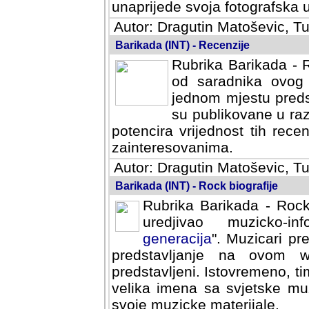
svoja fotografska umijeca.
Autor: Dragutin Matoševic, Tu
Barikada (INT) - Recenzije
Rubrika Barikada - R
od saradnika ovog 
jednom mjestu predst
su publikovane u ra
potencira vrijednost tih rece
zainteresovanima.
Autor: Dragutin Matoševic, Tu
Barikada (INT) - Rock biografije
Rubrika Barikada - Rock
uredjivao muzicko-informa
Muzicari predstavljeni u to
na ovom web portalu cime
Istovremeno, tim nacinom ra
sa svjetske muzicke scene da
materijale.