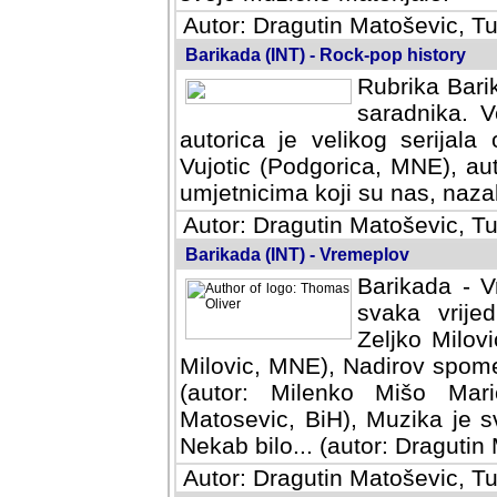
Autor: Dragutin Matoševic, Tu
Barikada (INT) - Rock-pop history
Rubrika Barik
saradnika. V
autorica je velikog serijal
Vujotic (Podgorica, MNE), aut
umjetnicima koji su nas, nazalo
Autor: Dragutin Matoševic, Tu
Barikada (INT) - Vremeplov
Barikada - V
svaka vrijedna
Milovic, MNE)
MNE), Nadirov spomenar (auto
Milenko Mišo Maric, UK), Muz
Muzika je svirala (autor: D
(autor: Dragutin Matosevic, BiH
Autor: Dragutin Matoševic, Tu