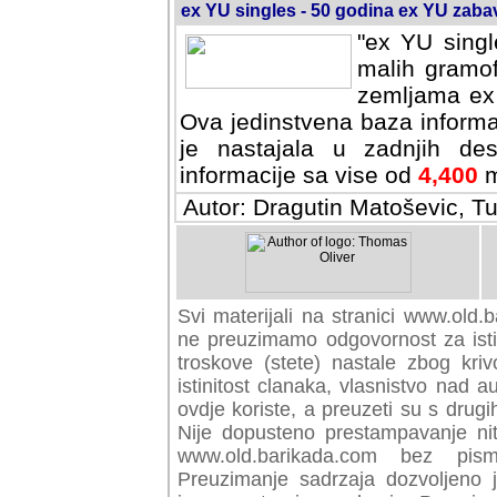
ex YU singles - 50 godina ex YU zab
"ex YU singl
malih gramof
zemljama ex 
Ova jedinstvena baza informa
je nastajala u zadnjih des
informacije sa vise od
4,400
m
Autor: Dragutin Matoševic, Tu
Svi materijali na stranici www.old.b
preuzimamo odgovornost za istini
troskove (stete) nastale zbog kriv
istinitost clanaka, vlasnistvo nad au
ovdje koriste, a preuzeti su s drugi
Nije dopusteno prestampavanje nit
www.old.barikada.com bez pism
Preuzimanje sadrzaja dozvoljeno 