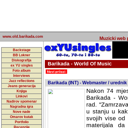
www.old.barikada.com
Muzicki web p
Backstage
BB Lokner
Diskografija
Barikada - World Of Music
ex YU singles
Foto album
undefined
Interviews
Jazz reflections
Barikada (INT) - Webmaster / urednik
Jeans generacija
Nakon 74 mjes
Knjiga
Linkovi
Barikada - Wor
Nadirov spomenar
rad. "Zamrzava
Nagradna igra
u stanju u kak
Nove nade
Omarov kutak
svojih vise od
Portfolio
materijala da 
Recenzije