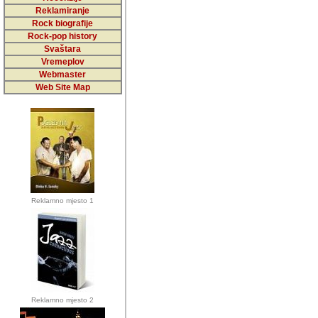
5,000 podstra
Reklamiranje
Rock biografije
da ga temelji
Rock-pop history
vrijednosti kojima smo sv
Svaštara
Vremeplov
Sretan sam da sam u protek
Webmaster
muzicare, svjedociti njih
Web Site Map
muzickim dogadjajima... Sr
mnogi saradnici koji su
doprinosili vrijednosti i v
sam da je i moj web hostin
imala razumijevanja za 
Reklamno mjesto 1
mnogobrojnim posjetitelj
Music, koji ste ga posjeciv
ovoga (nemalog) rada. Hva
Autor: Dragutin Matoševic,
Barikada (INT) - Backstage
Reklamno mjesto 2
Barikada -