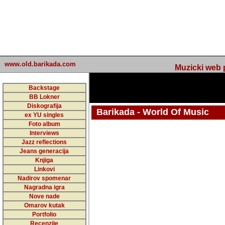
www.old.barikada.com
Muzicki web p
Backstage
BB Lokner
Diskografija
Barikada - World Of Music
ex YU singles
Foto album
undefined
Interviews
Jazz reflections
Barikada (INT) - Webmaster / urednik
Jeans generacija
Nakon 74 mj
Knjiga
Linkovi
portala Bari
Nadirov spomenar
zakljuciti 
Nagradna igra
Nove nade
Barikada - W
Omarov kutak
sada. I u sta
Portfolio
Recenzije