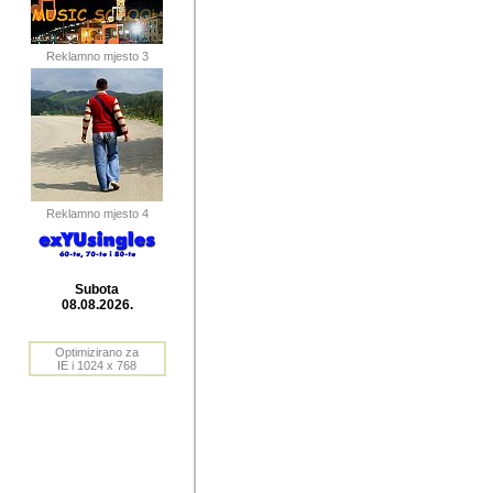
publikovan
dogadjanja
Reklamno mjesto 3
2004. do 2010. godine. Te i
Horvat Horvi (Zagreb, HR)
Šaric (Vinkovci, HR), Vas
Bane Lokner (Zemun, SRB)
imena, mnogima dobro zna
Reklamno mjesto 4
njihove izvjestaje.
Autor: Dragutin Matoševic,
Barikada (INT) - BB Lokner
Subota
Veliko i res
08.08.2026.
Srbije (pa i
Optimizirano za
jedan od angazovanijih s
IE i 1024 x 768
nebrojene recenzije muzic
Njegovi prilozi su razvr
odrednice: ex YU prostor,