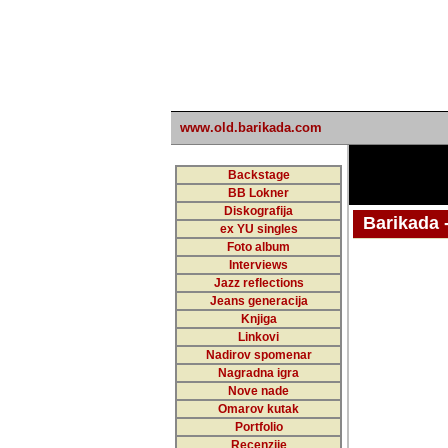
www.old.barikada.com
Backstage
BB Lokner
Diskografija
Barikada - W
ex YU singles
Foto album
undefi
Interviews
Jazz reflections
Barikada (INT)
Jeans generacija
Knjiga
Linkovi
Nadirov spomenar
Nagradna igra
Nove nade
Omarov kutak
Portfolio
Recenzije