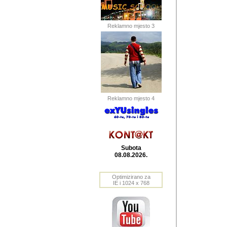
Barikada (INT) 
Barikada - In
saznavao sam
Reklamno mjesto 3
priloge dali 
Horvat Horvi 
Autor: Dragutin Matoše
Barikada (INT) 
(Velika Ludina, HR). N
Reklamno mjesto 4
Autor: Dragutin Matoše
Barikada (INT)
Subota
08.08.2026.
Autor: Dragutin Matoše
Barikada (INT) 
Optimizirano za
IE i 1024 x 768
Barikada - Po
predstavljanj
najcesce od s
zainteresovani sistemo
Autor: Dragutin Matoše