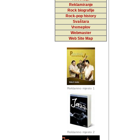
Reklamiranje
Rock biografije
Autor: Dragutin Matoše
Rock-pop history
Barikada (INT)
Svaštara
Vremeplov
Webmaster
Web Site Map
Autor: Dragutin Matoše
Barikada (INT)
odrednice: ex YU pros
Njegovi prilozi su je
Reklamno mjesto 1
posjetiteljima ovog we
Autor: Dragutin Matoše
Barikada (INT) 
Barikada - Diskog
prostor). Te pril
(Bar, MNE), Tomica Ra
citaju.
Reklamno mjesto 2
Autor: Dragutin Matoše