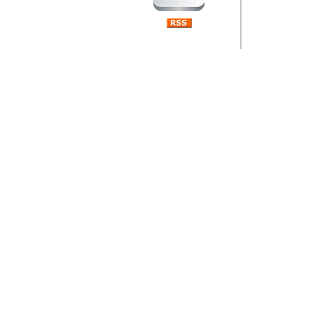
Barikada (INT) 
Rubri
je da
ovog 
zaint
Autor: Dragutin Matoše
Barikada (INT) 
Rubrika Bari
"
Jeans gener
bili komplet
muzicke scene
Autor: Dragutin Matoše
Barikada (INT)
zauvijek napustili.
Autor: Dragutin Matoše
Barikada (INT)