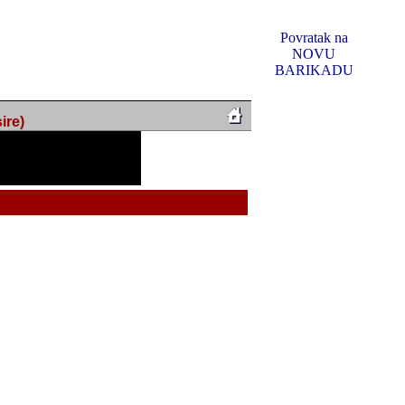
Povratak na
NOVU
BARIKADU
ire)
f Music, odlucio sam
u u kakvom je sada. I u
oljno materijala da ga
 ili su se nekada desile.
e, svjedociti njihovim
me na tom putu pratili
i i visem rejtingu ovog
Reklamno mjesto 5
irma "Leftor", imala
titeljima web portala
og svega ovoga (nemalog)