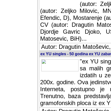
(autor: Ze
(autor: Zeljko Milovic, M
Efendic, D), Mostarenje (a
CV (autor: Dragutin Matos
Djordje Gavric Djoko, US
Matosevic, BiH)...
Autor: Dragutin Matoševic,
ex YU singles - 50 godina ex YU zab
"ex YU sing
sa malih g
izdatih u z
200x. godine. Ova jedinst
Interneta, postupno je nast
baza predstavlja informaci
ploca iz ex YU.