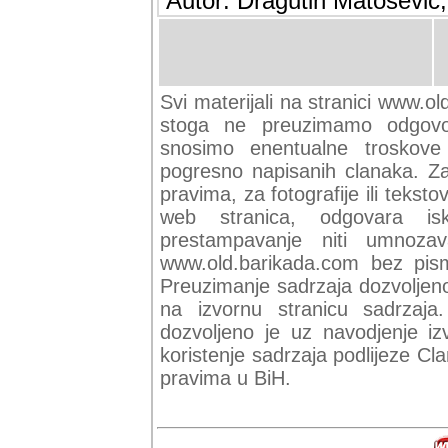
Autor: Dragutin Matoševic,
Svi materijali na stranici www.ol
stoga ne preuzimamo odgovor
snosimo enentualne troskove (
pogresno napisanih clanaka. Za 
pravima, za fotografije ili teksto
web stranica, odgovara isk
prestampavanje niti umnozav
www.old.barikada.com bez pism
Preuzimanje sadrzaja dozvoljeno
na izvornu stranicu sadrzaja
dozvoljeno je uz navodjenje iz
koristenje sadrzaja podlijeze C
pravima u BiH.