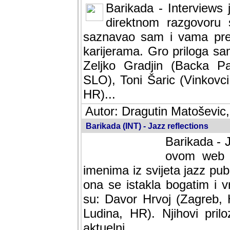
Barikada - Interviews 
direktnom razgovoru 
saznavao sam i vama pren
karijerama. Gro priloga sa
Zeljko Gradjin (Backa Pal
SLO), Toni Šaric (Vinkovci
HR)...
Autor: Dragutin Matoševic,
Barikada (INT) - Jazz reflections
Barikada - J
ovom web po
imenima iz svijeta jazz pub
ona se istakla bogatim i v
su: Davor Hrvoj (Zagreb, 
Ludina, HR). Njihovi pril
aktuelni.