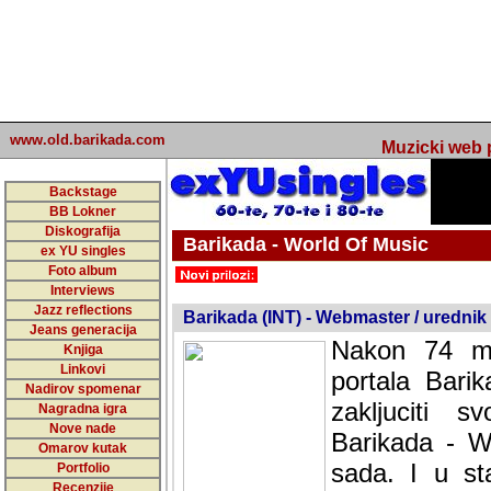
www.old.barikada.com
Muzicki web p
Backstage
BB Lokner
Diskografija
Barikada - World Of Music
ex YU singles
Foto album
undefined
Interviews
Jazz reflections
Barikada (INT) - Webmaster / urednik
Jeans generacija
Nakon 74 mj
Knjiga
Linkovi
portala Bari
Nadirov spomenar
zakljuciti 
Nagradna igra
Nove nade
Barikada - W
Omarov kutak
sada. I u sta
Portfolio
Recenzije