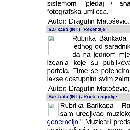
sistemom "gledaj / anal
fotografska umijeca.
Autor: Dragutin Matoševic,
Barikada (INT) - Recenzije
Rubrika Barikada -
jednog od saradnika
da na jednom mjes
izdanja koje su publik
portala. Time se potencira 
lakse dostupnim svim zain
Autor: Dragutin Matoševic,
Barikada (INT) - Rock biografije
Rubrika Barikada - Roc
sam uredjivao muzicko-
generacija
". Muzicari predst
predstavljanje na ovom w