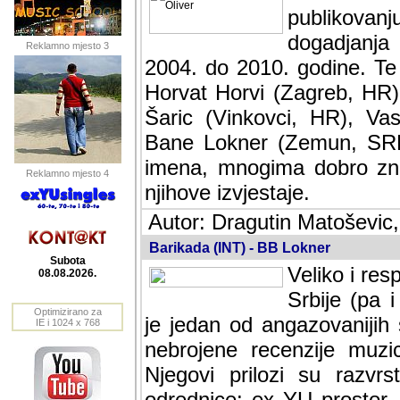
publikovan
dogadjanja
Reklamno mjesto 3
2004. do 2010. godine. Te i
Horvat Horvi (Zagreb, HR)
Šaric (Vinkovci, HR), Vas
Bane Lokner (Zemun, SRB)
imena, mnogima dobro zna
Reklamno mjesto 4
njihove izvjestaje.
Autor: Dragutin Matoševic,
Barikada (INT) - BB Lokner
Subota
Veliko i res
08.08.2026.
Srbije (pa i
Optimizirano za
jedan od angazovanijih s
IE i 1024 x 768
nebrojene recenzije muzic
Njegovi prilozi su razvr
odrednice: ex YU prostor,