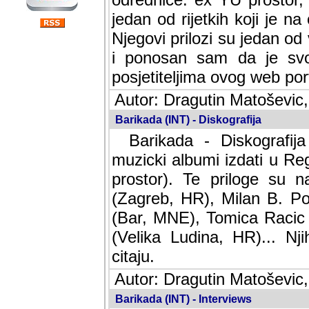
jedan od rijetkih koji je n
Njegovi prilozi su jedan od
i ponosan sam da je svoj
posjetiteljima ovog web por
Autor: Dragutin Matoševic,
Barikada (INT) - Diskografija
Barikada - Diskografija
muzicki albumi izdati u Reg
prostor). Te priloge su n
(Zagreb, HR), Milan B. Po
(Bar, MNE), Tomica Racic 
(Velika Ludina, HR)... Nj
citaju.
Autor: Dragutin Matoševic,
Barikada (INT) - Interviews