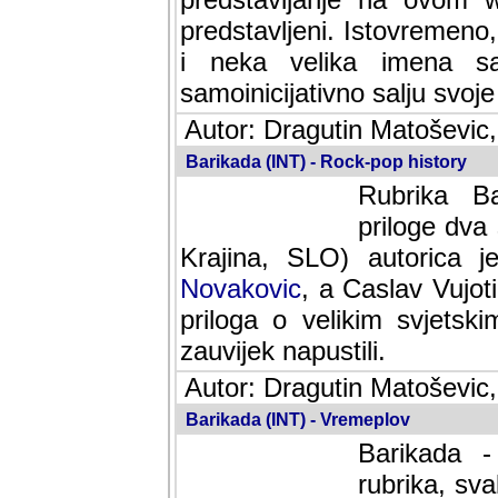
predstavljeni. Istovremen
i neka velika imena s
samoinicijativno salju svoje
Autor: Dragutin Matoševic,
Barikada (INT) - Rock-pop history
Rubrika Bari
dva saradnik
SLO) autorica je velikog s
Caslav Vujotic (Podgorica
velikim svjetskim umjetni
napustili.
Autor: Dragutin Matoševic,
Barikada (INT) - Vremeplov
Barikada -
rubrika, sva