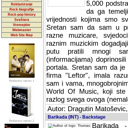
5,000 podstra
Reklamiranje
Rock biografije
da ga temelji
Rock-pop history
vrijednosti kojima smo sv
Svaštara
Vremeplov
Sretan sam da sam u protek
Webmaster
muzicare, svjedociti njih
Web Site Map
muzickim dogadjajima... Sr
mnogi saradnici koji su
doprinosili vrijednosti i v
sam da je i moj web hostin
imala razumijevanja za 
Reklamno mjesto 1
mnogobrojnim posjetitelj
Music, koji ste ga posjeciv
ovoga (nemalog) rada. Hva
Autor: Dragutin Matoševic,
Barikada (INT) - Backstage
Reklamno mjesto 2
Barikada -