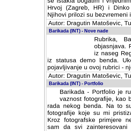
se istakla bogatim i vrijedni
Hrvoj (Zagreb, HR) i Dinko
Njihovi prilozi su bezvremeni i
Autor: Dragutin Matoševic, Tu
Barikada (INT) - Nove nade
Rubrika, B
objasnjava. 
iz naseg Reg
iz statusa demo benda. Uko
pojavljivanje u ovoj rubrici - nj
Autor: Dragutin Matoševic, Tu
Barikada (INT) - Portfolio
Barikada - Portfolio je 
vaznost fotografije, kao
rada nekog benda. Na to su 
fotografije koje su mi pristiz
fotografske primjere nekolik
svi zainteresovani sistemom "