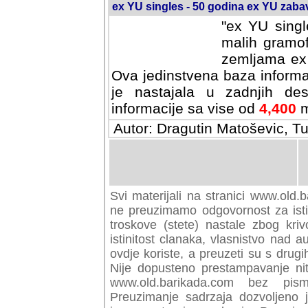
ex YU singles - 50 godina ex YU zab
"ex YU singl
malih gramof
zemljama ex 
Ova jedinstvena baza informa
je nastajala u zadnjih des
informacije sa vise od
4,400
m
Autor: Dragutin Matoševic, Tu
Svi materijali na stranici www.old.b
preuzimamo odgovornost za istini
troskove (stete) nastale zbog kriv
istinitost clanaka, vlasnistvo nad au
ovdje koriste, a preuzeti su s drugi
Nije dopusteno prestampavanje nit
www.old.barikada.com bez pism
Preuzimanje sadrzaja dozvoljeno 