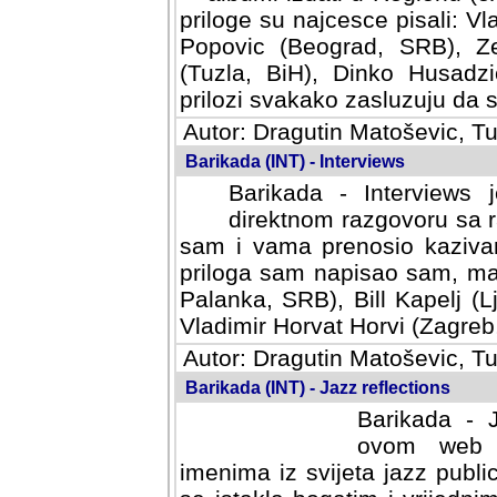
priloge su najcesce pisali: Vl
Popovic (Beograd, SRB), Ze
(Tuzla, BiH), Dinko Husadzi
prilozi svakako zasluzuju da se
Autor: Dragutin Matoševic, Tu
Barikada (INT) - Interviews
Barikada - Interviews 
direktnom razgovoru sa r
sam i vama prenosio kazivan
priloga sam napisao sam, mad
Palanka, SRB), Bill Kapelj (L
Vladimir Horvat Horvi (Zagreb,
Autor: Dragutin Matoševic, Tu
Barikada (INT) - Jazz reflections
Barikada - J
ovom web po
imenima iz svijeta jazz publi