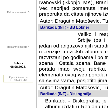
Ivanovski (Skopje, MK), Bran
Vec naprijed pomenuta ime
Reklamno mjesto 3
preporuka da citate njihove izv
Autor: Dragutin Matoševic, Tu
Barikada (INT) - BB Lokner
Veliko i res
Srbije (pa i
jedan od angazovanijih sarad
Reklamno mjesto 4
recenzije muzickih albuma ra
razvrstani po godinama i po t
scena i Ostala scena. Bane 
portalu imao svoju rubriku.
Subota
elemenata ovog web portala i 
08.08.2026.
sa svima vama, posjetiteljima
Optimizirano za
Autor: Dragutin Matoševic, Tu
IE i 1024 x 768
Barikada (INT) - Diskografija
Barikada - Diskografija je
albumi izdati u Regionu (ex 