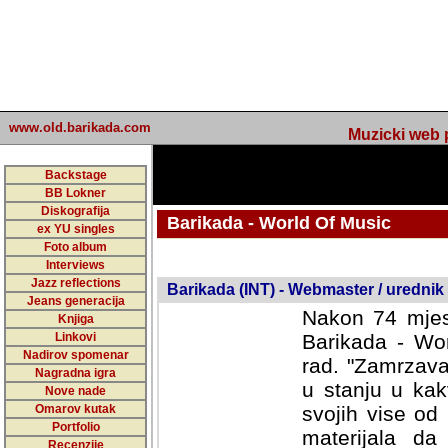
www.old.barikada.com
Muzicki web p
Backstage
BB Lokner
Diskografija
Barikada - World Of Music
ex YU singles
Foto album
undefined
Interviews
Jazz reflections
Barikada (INT) - Webmaster / urednik
Jeans generacija
Nakon 74 mjes
Knjiga
Linkovi
Barikada - Wor
Nadirov spomenar
rad. "Zamrzava
Nagradna igra
u stanju u kak
Nove nade
Omarov kutak
svojih vise od
Portfolio
materijala da 
Recenzije