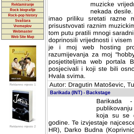
muzicke vrijed
Reklamiranje
Rock biografije
nekada desile
Rock-pop history
imao priliku sretati razne 
Svaštara
prisustvovati raznim muzick
Vremeplov
Webmaster
tom putu pratili mnogi saradni
Web Site Map
doprinosili vrijednosti i vise
je i moj web hosting prov
razumijevanja za moj "hobb
posjetiteljima web portala 
posjecivali i koji ste bili o
Hvala svima.
Autor: Dragutin Matoševic, Tu
Reklamno mjesto 1
Barikada (INT) - Backstage
Barikada -
publikovanju
koja su se 
godine. Te izvjestaje najcesce
Reklamno mjesto 2
HR), Darko Budna (Koprivnic