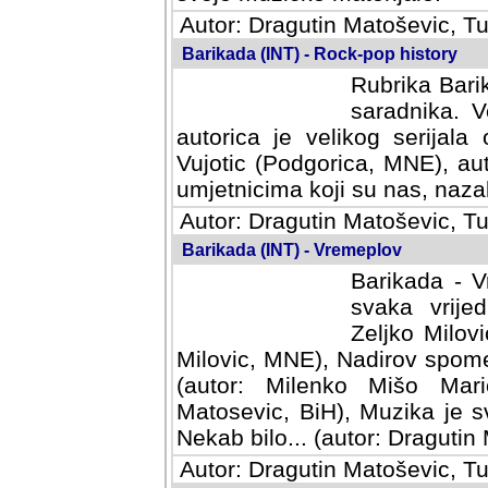
Autor: Dragutin Matoševic, Tu
Barikada (INT) - Rock-pop history
Rubrika Barik
saradnika. V
autorica je velikog serijal
Vujotic (Podgorica, MNE), aut
umjetnicima koji su nas, nazalo
Autor: Dragutin Matoševic, Tu
Barikada (INT) - Vremeplov
Barikada - V
svaka vrijedna
Milovic, MNE)
MNE), Nadirov spomenar (auto
Milenko Mišo Maric, UK), Muz
Muzika je svirala (autor: D
(autor: Dragutin Matosevic, BiH
Autor: Dragutin Matoševic, Tu