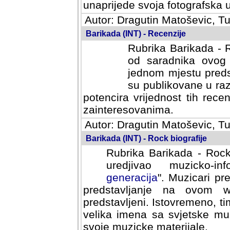
svoja fotografska umijeca.
Autor: Dragutin Matoševic, Tu
Barikada (INT) - Recenzije
Rubrika Barikada - R
od saradnika ovog 
jednom mjestu predst
su publikovane u ra
potencira vrijednost tih rece
zainteresovanima.
Autor: Dragutin Matoševic, Tu
Barikada (INT) - Rock biografije
Rubrika Barikada - Rock
uredjivao muzicko-informa
Muzicari predstavljeni u to
na ovom web portalu cime
Istovremeno, tim nacinom ra
sa svjetske muzicke scene da
materijale.