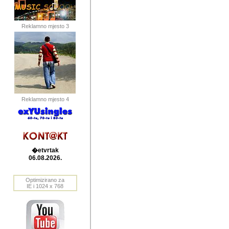
publikovan
dogadjanja
Reklamno mjesto 3
2004. do 2010. godine. Te i
Horvat Horvi (Zagreb, HR)
Šaric (Vinkovci, HR), Vas
Bane Lokner (Zemun, SRB)
imena, mnogima dobro zna
Reklamno mjesto 4
njihove izvjestaje.
Autor: Dragutin Matoševic,
Barikada (INT) - BB Lokner
�etvrtak
Veliko i res
06.08.2026.
Srbije (pa i
Optimizirano za
jedan od angazovanijih s
IE i 1024 x 768
nebrojene recenzije muzic
Njegovi prilozi su razvr
odrednice: ex YU prostor,