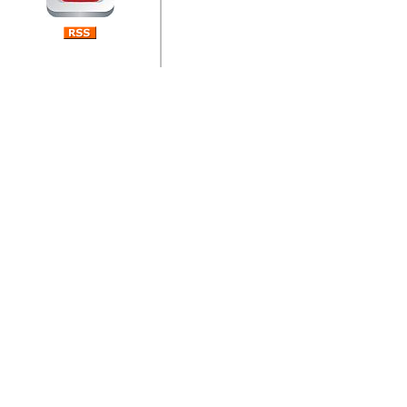
jedan od rijetkih koji je n
Njegovi prilozi su jedan od
i ponosan sam da je svoj
posjetiteljima ovog web por
Autor: Dragutin Matoševic,
Barikada (INT) - Diskografija
Barikada - Diskografija
muzicki albumi izdati u Reg
prostor). Te priloge su n
(Zagreb, HR), Milan B. Po
(Bar, MNE), Tomica Racic 
(Velika Ludina, HR)... Nj
citaju.
Autor: Dragutin Matoševic,
Barikada (INT) - Interviews