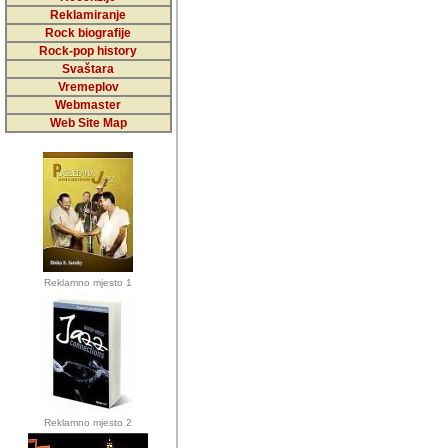
5,000 podstra
Reklamiranje
Rock biografije
da ga temelji
Rock-pop history
vrijednosti kojima smo sv
Svaštara
Vremeplov
Sretan sam da sam u protek
Webmaster
muzicare, svjedociti njih
Web Site Map
muzickim dogadjajima... Sr
mnogi saradnici koji su
doprinosili vrijednosti i v
sam da je i moj web hostin
imala razumijevanja za 
Reklamno mjesto 1
mnogobrojnim posjetitelj
Music, koji ste ga posjeciv
ovoga (nemalog) rada. Hva
Autor: Dragutin Matoševic,
Barikada (INT) - Backstage
Reklamno mjesto 2
Barikada -