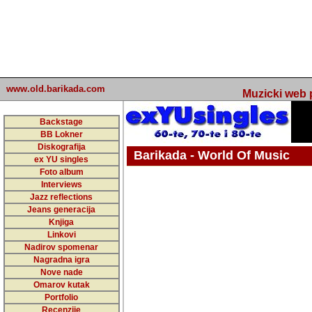
www.old.barikada.com
Muzicki web p
Backstage
BB Lokner
Diskografija
Barikada - World Of Music
ex YU singles
Foto album
undefined
Interviews
Jazz reflections
Barikada (INT) - Webmaster / urednik
Jeans generacija
Nakon 74 mj
Knjiga
Linkovi
portala Bari
Nadirov spomenar
zakljuciti 
Nagradna igra
Nove nade
Barikada - W
Omarov kutak
sada. I u sta
Portfolio
Recenzije