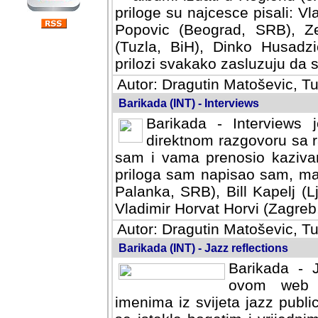
priloge su najcesce pisali: Vl
Popovic (Beograd, SRB), Ze
(Tuzla, BiH), Dinko Husadzi
prilozi svakako zasluzuju da se
Autor: Dragutin Matoševic, Tu
Barikada (INT) - Interviews
Barikada - Interviews 
direktnom razgovoru sa r
sam i vama prenosio kazivan
priloga sam napisao sam, mad
Palanka, SRB), Bill Kapelj (L
Vladimir Horvat Horvi (Zagreb,
Autor: Dragutin Matoševic, Tu
Barikada (INT) - Jazz reflections
Barikada - J
ovom web po
imenima iz svijeta jazz publi