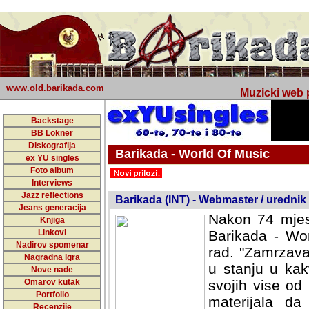
www.old.barikada.com
Muzicki web p
Backstage
BB Lokner
Diskografija
Barikada - World Of Music
ex YU singles
Foto album
undefined
Interviews
Jazz reflections
Barikada (INT) - Webmaster / urednik
Jeans generacija
Nakon 74 mjes
Knjiga
Linkovi
Barikada - Wor
Nadirov spomenar
rad. "Zamrzava
Nagradna igra
u stanju u kak
Nove nade
Omarov kutak
svojih vise od
Portfolio
materijala da 
Recenzije