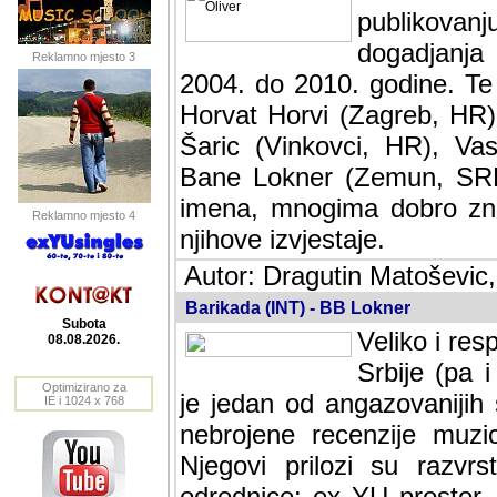
publikovan
dogadjanja
Reklamno mjesto 3
2004. do 2010. godine. Te i
Horvat Horvi (Zagreb, HR)
Šaric (Vinkovci, HR), Vas
Bane Lokner (Zemun, SRB)
imena, mnogima dobro zna
Reklamno mjesto 4
njihove izvjestaje.
Autor: Dragutin Matoševic,
Barikada (INT) - BB Lokner
Subota
Veliko i res
08.08.2026.
Srbije (pa i
Optimizirano za
jedan od angazovanijih s
IE i 1024 x 768
nebrojene recenzije muzic
Njegovi prilozi su razvr
odrednice: ex YU prostor,