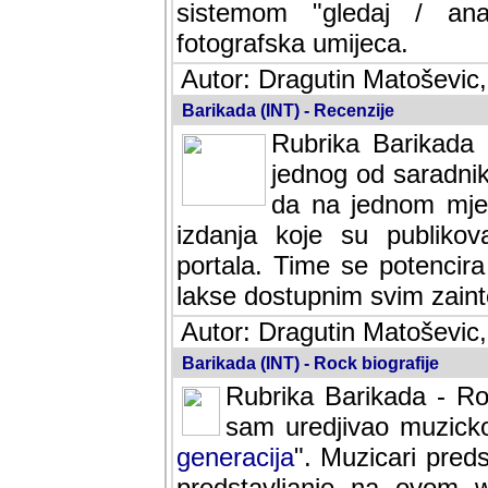
sistemom "gledaj / anal
fotografska umijeca.
Autor: Dragutin Matoševic,
Barikada (INT) - Recenzije
Rubrika Barikada -
jednog od saradnika
da na jednom mjes
izdanja koje su publik
portala. Time se potencira 
lakse dostupnim svim zain
Autor: Dragutin Matoševic,
Barikada (INT) - Rock biografije
Rubrika Barikada - Roc
sam uredjivao muzicko-
generacija
". Muzicari predst
predstavljanje na ovom w