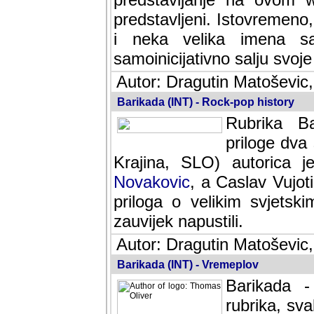
predstavljeni. Istovremen
i neka velika imena s
samoinicijativno salju svoje
Autor: Dragutin Matoševic,
Barikada (INT) - Rock-pop history
Rubrika Bari
dva saradnik
SLO) autorica je velikog s
Caslav Vujotic (Podgorica
velikim svjetskim umjetni
napustili.
Autor: Dragutin Matoševic,
Barikada (INT) - Vremeplov
Barikada -
rubrika, sva