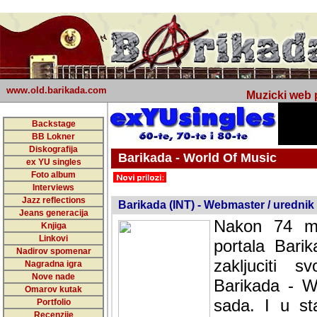
www.old.barikada.com
Muzicki web p
Backstage
BB Lokner
Diskografija
Barikada - World Of Music
ex YU singles
Foto album
undefined
Interviews
Jazz reflections
Barikada (INT) - Webmaster / urednik
Jeans generacija
Nakon 74 mj
Knjiga
Linkovi
portala Bari
Nadirov spomenar
zakljuciti 
Nagradna igra
Nove nade
Barikada - W
Omarov kutak
sada. I u sta
Portfolio
Recenzije