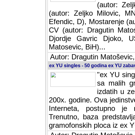
(autor: Ze
(autor: Zeljko Milovic, M
Efendic, D), Mostarenje (a
CV (autor: Dragutin Matos
Djordje Gavric Djoko, US
Matosevic, BiH)...
Autor: Dragutin Matoševic,
ex YU singles - 50 godina ex YU zab
"ex YU sing
sa malih g
izdatih u z
200x. godine. Ova jedinst
Interneta, postupno je nast
baza predstavlja informaci
ploca iz ex YU.