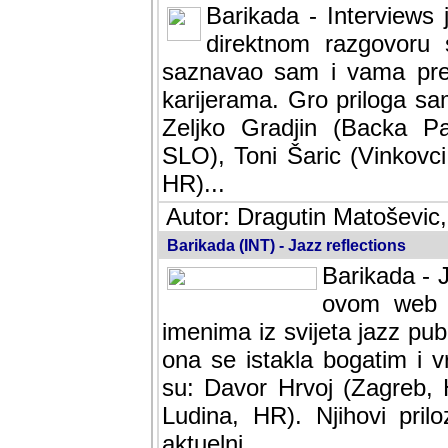
Barikada - Interviews 
direktnom razgovoru 
saznavao sam i vama pren
karijerama. Gro priloga sa
Zeljko Gradjin (Backa Pal
SLO), Toni Šaric (Vinkovci
HR)...
Autor: Dragutin Matoševic,
Barikada (INT) - Jazz reflections
Barikada - J
ovom web po
imenima iz svijeta jazz pub
ona se istakla bogatim i v
su: Davor Hrvoj (Zagreb, 
Ludina, HR). Njihovi pril
aktuelni.