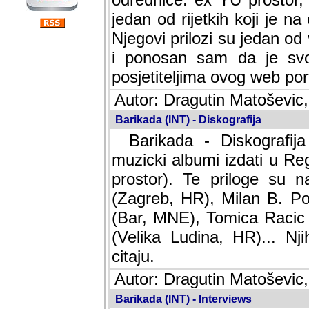
jedan od rijetkih koji je n
Njegovi prilozi su jedan od
i ponosan sam da je svoj
posjetiteljima ovog web por
Autor: Dragutin Matoševic,
Barikada (INT) - Diskografija
Barikada - Diskografija
muzicki albumi izdati u Reg
prostor). Te priloge su n
(Zagreb, HR), Milan B. Po
(Bar, MNE), Tomica Racic 
(Velika Ludina, HR)... Nj
citaju.
Autor: Dragutin Matoševic,
Barikada (INT) - Interviews