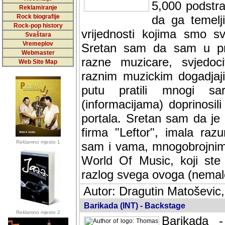
5,000 podstra
Reklamiranje
Rock biografije
da ga temelji
Rock-pop history
vrijednosti kojima smo sv
Svaštara
Vremeplov
Sretan sam da sam u protek
Webmaster
muzicare, svjedociti njih
Web Site Map
muzickim dogadjajima... Sr
mnogi saradnici koji su
doprinosili vrijednosti i v
sam da je i moj web hostin
imala razumijevanja za 
Reklamno mjesto 1
mnogobrojnim posjetitelj
Music, koji ste ga posjeciv
ovoga (nemalog) rada. Hva
Autor: Dragutin Matoševic,
Barikada (INT) - Backstage
Reklamno mjesto 2
Barikada -