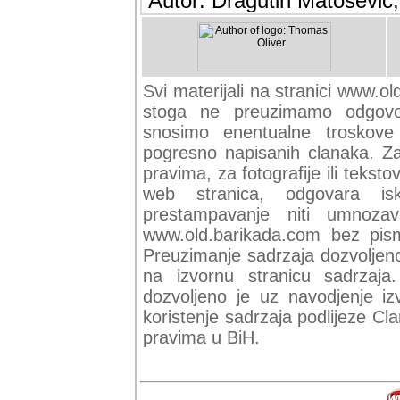
Autor: Dragutin Matoševic,
Svi materijali na stranici www.ol
stoga ne preuzimamo odgovor
snosimo enentualne troskove (
pogresno napisanih clanaka. Za 
pravima, za fotografije ili teksto
web stranica, odgovara isk
prestampavanje niti umnozav
www.old.barikada.com bez pism
Preuzimanje sadrzaja dozvoljeno
na izvornu stranicu sadrzaja
dozvoljeno je uz navodjenje iz
koristenje sadrzaja podlijeze C
pravima u BiH.