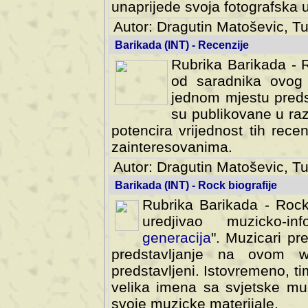
svoja fotografska umijeca.
Autor: Dragutin Matoševic, Tu
Barikada (INT) - Recenzije
Rubrika Barikada - R
od saradnika ovog 
jednom mjestu predst
su publikovane u ra
potencira vrijednost tih rece
zainteresovanima.
Autor: Dragutin Matoševic, Tu
Barikada (INT) - Rock biografije
Rubrika Barikada - Rock
uredjivao muzicko-informa
Muzicari predstavljeni u to
na ovom web portalu cime
Istovremeno, tim nacinom ra
sa svjetske muzicke scene da
materijale.