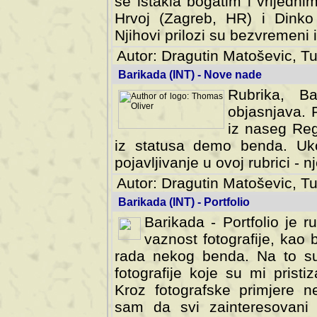
se istakla bogatim i vrijedni
Hrvoj (Zagreb, HR) i Dinko
Njihovi prilozi su bezvremeni i
Autor: Dragutin Matoševic, Tu
Barikada (INT) - Nove nade
Rubrika, B
objasnjava. 
iz naseg Reg
iz statusa demo benda. Uko
pojavljivanje u ovoj rubrici - nj
Autor: Dragutin Matoševic, Tu
Barikada (INT) - Portfolio
Barikada - Portfolio je 
vaznost fotografije, kao
rada nekog benda. Na to su 
fotografije koje su mi pristiz
fotografske primjere nekolik
svi zainteresovani sistemom "