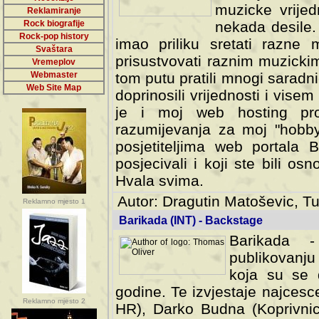
muzicke vrijed
Reklamiranje
Rock biografije
nekada desile
Rock-pop history
imao priliku sretati razne 
Svaštara
prisustvovati raznim muzick
Vremeplov
Webmaster
tom putu pratili mnogi saradni
Web Site Map
doprinosili vrijednosti i vise
je i moj web hosting prov
razumijevanja za moj "hobb
posjetiteljima web portala 
posjecivali i koji ste bili o
Hvala svima.
Autor: Dragutin Matoševic, Tu
Reklamno mjesto 1
Barikada (INT) - Backstage
Barikada -
publikovanju
koja su se 
godine. Te izvjestaje najcesce
Reklamno mjesto 2
HR), Darko Budna (Koprivnic