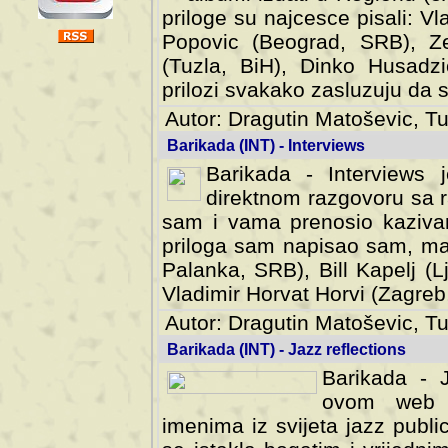
priloge su najcesce pisali: Vl
Popovic (Beograd, SRB), Ze
(Tuzla, BiH), Dinko Husadzi
prilozi svakako zasluzuju da se
Autor: Dragutin Matoševic, Tu
Barikada (INT) - Interviews
Barikada - Interviews 
direktnom razgovoru sa r
sam i vama prenosio kazivan
priloga sam napisao sam, mad
Palanka, SRB), Bill Kapelj (L
Vladimir Horvat Horvi (Zagreb,
Autor: Dragutin Matoševic, Tu
Barikada (INT) - Jazz reflections
Barikada - J
ovom web po
imenima iz svijeta jazz publi