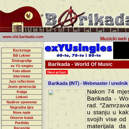
www.old.barikada.com
Muzicki web p
Backstage
BB Lokner
Diskografija
Barikada - World Of Music
ex YU singles
Foto album
undefined
Interviews
Jazz reflections
Barikada (INT) - Webmaster / urednik
Jeans generacija
Nakon 74 mjes
Knjiga
Linkovi
Barikada - Wor
Nadirov spomenar
rad. "Zamrzava
Nagradna igra
u stanju u kak
Nove nade
Omarov kutak
svojih vise od
Portfolio
materijala da 
Recenzije