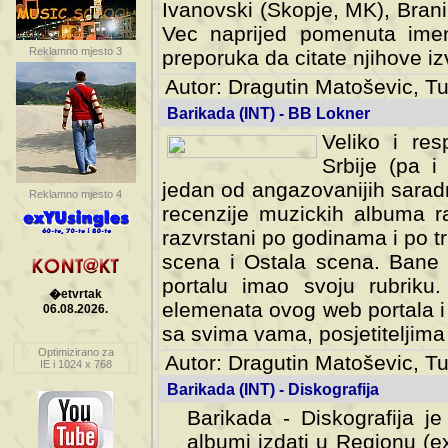
Ivanovski (Skopje, MK), Bran
Vec naprijed pomenuta ime
Reklamno mjesto 3
preporuka da citate njihove izv
Autor: Dragutin Matoševic, Tu
Barikada (INT) - BB Lokner
Veliko i res
Srbije (pa i
jedan od angazovanijih sarad
Reklamno mjesto 4
recenzije muzickih albuma ra
razvrstani po godinama i po t
scena i Ostala scena. Bane 
portalu imao svoju rubriku.
�etvrtak
elemenata ovog web portala i 
06.08.2026.
sa svima vama, posjetiteljima
Optimizirano za
Autor: Dragutin Matoševic, Tu
IE i 1024 x 768
Barikada (INT) - Diskografija
Barikada - Diskografija je
albumi izdati u Regionu (ex 