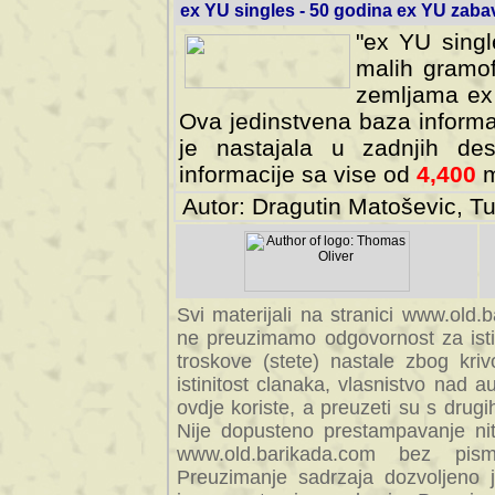
ex YU singles - 50 godina ex YU zab
"ex YU singl
malih gramof
zemljama ex 
Ova jedinstvena baza informa
je nastajala u zadnjih des
informacije sa vise od
4,400
m
Autor: Dragutin Matoševic, Tu
Svi materijali na stranici www.old.b
preuzimamo odgovornost za istini
troskove (stete) nastale zbog kriv
istinitost clanaka, vlasnistvo nad au
ovdje koriste, a preuzeti su s drugi
Nije dopusteno prestampavanje nit
www.old.barikada.com bez pism
Preuzimanje sadrzaja dozvoljeno 