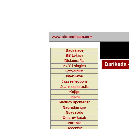
www.old.barikada.com
Backstage
BB Lokner
Diskografija
Barikada - W
ex YU singles
Foto album
Interviews
Jazz reflections
Barikada (INT)
Jeans generacija
Knjiga
Linkovi
Nadirov spomenar
Nagradna igra
Nove nade
Omarov kutak
Portfolio
Recenzije