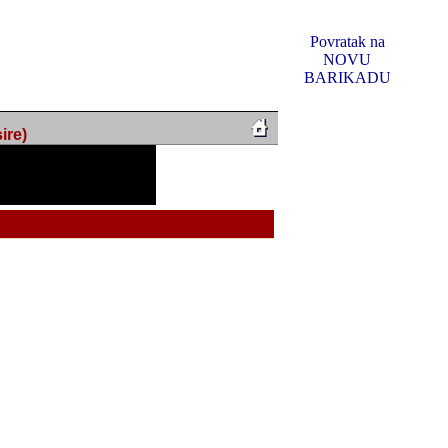
Povratak na
NOVU
BARIKADU
ire)
f Music, odlucio sam
u u kakvom je sada. I u
oljno materijala da ga
 ili su se nekada desile.
e, svjedociti njihovim
me na tom putu pratili
i i visem rejtingu ovog
Reklamno mjesto 5
irma "Leftor", imala
titeljima web portala
og svega ovoga (nemalog)