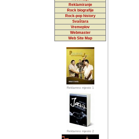
Reklamiranje
Rock biografije
Autor: Dragutin Matoše
Rock-pop history
Barikada (INT)
Svaštara
Vremeplov
Webmaster
Web Site Map
Autor: Dragutin Matoše
Barikada (INT)
odrednice: ex YU pros
Njegovi prilozi su je
Reklamno mjesto 1
posjetiteljima ovog we
Autor: Dragutin Matoše
Barikada (INT) 
Barikada - Diskog
prostor). Te pril
(Bar, MNE), Tomica Ra
citaju.
Reklamno mjesto 2
Autor: Dragutin Matoše