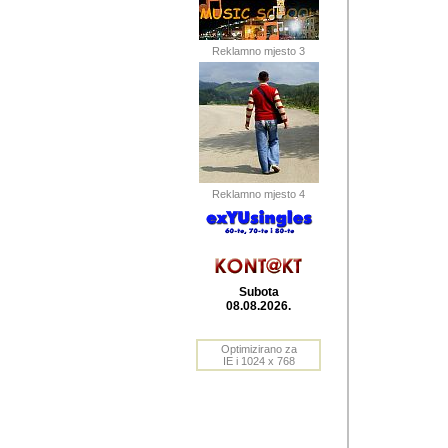
Barikada (INT) 
Barikada - In
saznavao sam
Reklamno mjesto 3
priloge dali 
Horvat Horvi 
Autor: Dragutin Matoše
Barikada (INT) 
(Velika Ludina, HR). N
Reklamno mjesto 4
Autor: Dragutin Matoše
Barikada (INT)
Subota
08.08.2026.
Autor: Dragutin Matoše
Barikada (INT) 
Optimizirano za
IE i 1024 x 768
Barikada - Po
predstavljanj
najcesce od s
zainteresovani sistemo
Autor: Dragutin Matoše