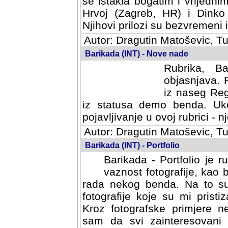
se istakla bogatim i vrijedni
Hrvoj (Zagreb, HR) i Dinko
Njihovi prilozi su bezvremeni i
Autor: Dragutin Matoševic, Tu
Barikada (INT) - Nove nade
Rubrika, B
objasnjava. 
iz naseg Reg
iz statusa demo benda. Uko
pojavljivanje u ovoj rubrici - nj
Autor: Dragutin Matoševic, Tu
Barikada (INT) - Portfolio
Barikada - Portfolio je 
vaznost fotografije, kao
rada nekog benda. Na to su 
fotografije koje su mi pristiz
fotografske primjere nekolik
svi zainteresovani sistemom "