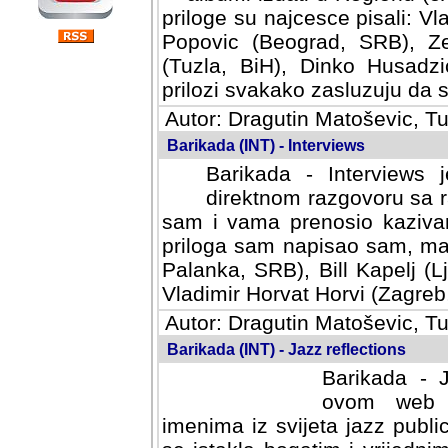
priloge su najcesce pisali: Vl
Popovic (Beograd, SRB), Ze
(Tuzla, BiH), Dinko Husadzi
prilozi svakako zasluzuju da se
Autor: Dragutin Matoševic, Tu
Barikada (INT) - Interviews
Barikada - Interviews 
direktnom razgovoru sa r
sam i vama prenosio kazivan
priloga sam napisao sam, mad
Palanka, SRB), Bill Kapelj (L
Vladimir Horvat Horvi (Zagreb,
Autor: Dragutin Matoševic, Tu
Barikada (INT) - Jazz reflections
Barikada - J
ovom web po
imenima iz svijeta jazz publi