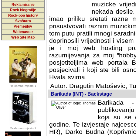
muzicke vrijed
Reklamiranje
Rock biografije
nekada desile
Rock-pop history
imao priliku sretati razne 
Svaštara
prisustvovati raznim muzick
Vremeplov
Webmaster
tom putu pratili mnogi saradni
Web Site Map
doprinosili vrijednosti i vise
je i moj web hosting prov
razumijevanja za moj "hobb
posjetiteljima web portala 
posjecivali i koji ste bili o
Hvala svima.
Autor: Dragutin Matoševic, Tu
Reklamno mjesto 1
Barikada (INT) - Backstage
Barikada -
publikovanju
koja su se 
godine. Te izvjestaje najcesce
Reklamno mjesto 2
HR), Darko Budna (Koprivnic