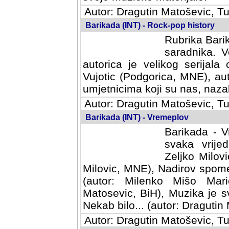
Autor: Dragutin Matoševic, Tu
Barikada (INT) - Rock-pop history
Rubrika Barik
saradnika. V
autorica je velikog serijal
Vujotic (Podgorica, MNE), aut
umjetnicima koji su nas, nazalo
Autor: Dragutin Matoševic, Tu
Barikada (INT) - Vremeplov
Barikada - V
svaka vrijedna
Milovic, MNE)
MNE), Nadirov spomenar (auto
Milenko Mišo Maric, UK), Muz
Muzika je svirala (autor: D
(autor: Dragutin Matosevic, BiH
Autor: Dragutin Matoševic, Tu