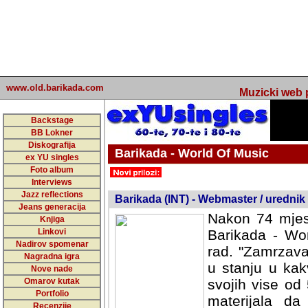
www.old.barikada.com
Muzicki web p
Backstage
BB Lokner
Diskografija
Barikada - World Of Music
ex YU singles
Foto album
undefined
Interviews
Jazz reflections
Barikada (INT) - Webmaster / urednik
Jeans generacija
Nakon 74 mjes
Knjiga
Linkovi
Barikada - Wor
Nadirov spomenar
rad. "Zamrzava
Nagradna igra
u stanju u kak
Nove nade
Omarov kutak
svojih vise od
Portfolio
materijala da 
Recenzije