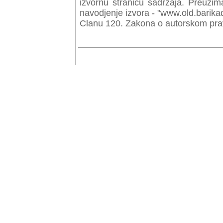
izvornu stranicu sadrzaja. Preuzim
navodjenje izvora - "www.old.barika
Clanu 120. Zakona o autorskom prav
© Copyr