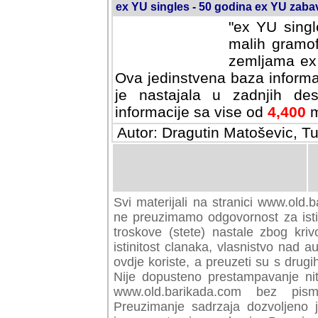
ex YU singles - 50 godina ex YU zab
"ex YU singl
malih gramof
zemljama ex 
Ova jedinstvena baza informa
je nastajala u zadnjih des
informacije sa vise od
4,400
m
Autor: Dragutin Matoševic, Tu
Svi materijali na stranici www.old.b
preuzimamo odgovornost za istini
troskove (stete) nastale zbog kriv
istinitost clanaka, vlasnistvo nad au
ovdje koriste, a preuzeti su s drugi
Nije dopusteno prestampavanje nit
www.old.barikada.com bez pism
Preuzimanje sadrzaja dozvoljeno 