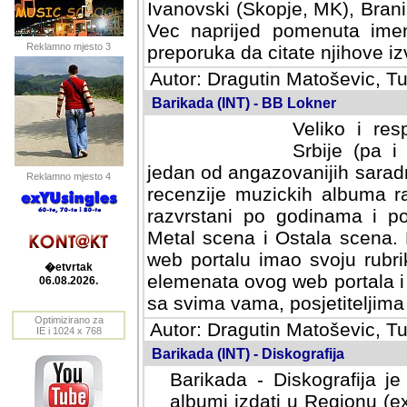
Ivanovski (Skopje, MK), Bran
Vec naprijed pomenuta ime
Reklamno mjesto 3
preporuka da citate njihove izv
Autor: Dragutin Matoševic, Tu
Barikada (INT) - BB Lokner
Veliko i res
Srbije (pa i
jedan od angazovanijih sarad
Reklamno mjesto 4
recenzije muzickih albuma ra
razvrstani po godinama i po t
scena i Ostala scena. Bane 
portalu imao svoju rubriku.
�etvrtak
elemenata ovog web portala i 
06.08.2026.
sa svima vama, posjetiteljima
Optimizirano za
Autor: Dragutin Matoševic, Tu
IE i 1024 x 768
Barikada (INT) - Diskografija
Barikada - Diskografija je
albumi izdati u Regionu (ex 