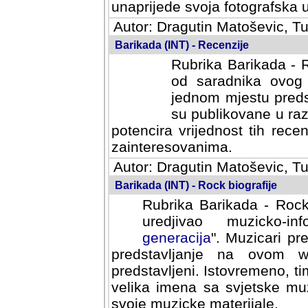
svoja fotografska umijeca.
Autor: Dragutin Matoševic, Tu
Barikada (INT) - Recenzije
Rubrika Barikada - R
od saradnika ovog 
jednom mjestu predst
su publikovane u ra
potencira vrijednost tih rece
zainteresovanima.
Autor: Dragutin Matoševic, Tu
Barikada (INT) - Rock biografije
Rubrika Barikada - Rock
uredjivao muzicko-informa
Muzicari predstavljeni u to
na ovom web portalu cime
Istovremeno, tim nacinom ra
sa svjetske muzicke scene da
materijale.