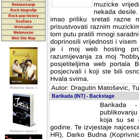
muzicke vrijed
Reklamiranje
Rock biografije
nekada desile
Rock-pop history
imao priliku sretati razne 
Svaštara
prisustvovati raznim muzick
Vremeplov
Webmaster
tom putu pratili mnogi saradni
Web Site Map
doprinosili vrijednosti i vise
je i moj web hosting prov
razumijevanja za moj "hobb
posjetiteljima web portala 
posjecivali i koji ste bili o
Hvala svima.
Autor: Dragutin Matoševic, Tu
Reklamno mjesto 1
Barikada (INT) - Backstage
Barikada -
publikovanju
koja su se 
godine. Te izvjestaje najcesce
Reklamno mjesto 2
HR), Darko Budna (Koprivnic