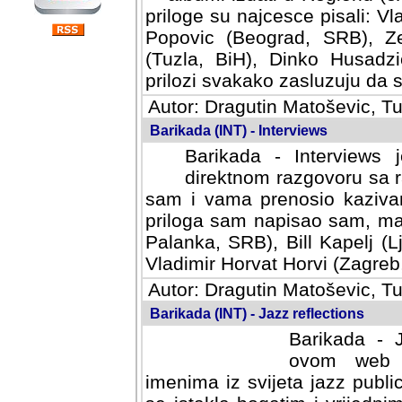
priloge su najcesce pisali: Vl
Popovic (Beograd, SRB), Ze
(Tuzla, BiH), Dinko Husadzi
prilozi svakako zasluzuju da se
Autor: Dragutin Matoševic, Tu
Barikada (INT) - Interviews
Barikada - Interviews 
direktnom razgovoru sa r
sam i vama prenosio kazivan
priloga sam napisao sam, mad
Palanka, SRB), Bill Kapelj (L
Vladimir Horvat Horvi (Zagreb,
Autor: Dragutin Matoševic, Tu
Barikada (INT) - Jazz reflections
Barikada - J
ovom web po
imenima iz svijeta jazz publi