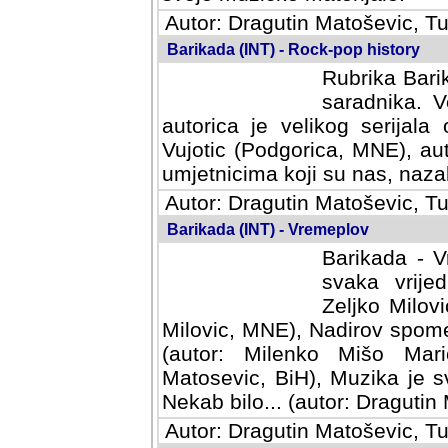
Autor: Dragutin Matoševic, Tu
Barikada (INT) - Rock-pop history
Rubrika Barik
saradnika. V
autorica je velikog serijal
Vujotic (Podgorica, MNE), aut
umjetnicima koji su nas, nazalo
Autor: Dragutin Matoševic, Tu
Barikada (INT) - Vremeplov
Barikada - V
svaka vrijedna
Milovic, MNE)
MNE), Nadirov spomenar (auto
Milenko Mišo Maric, UK), Muz
Muzika je svirala (autor: D
(autor: Dragutin Matosevic, BiH
Autor: Dragutin Matoševic, Tu