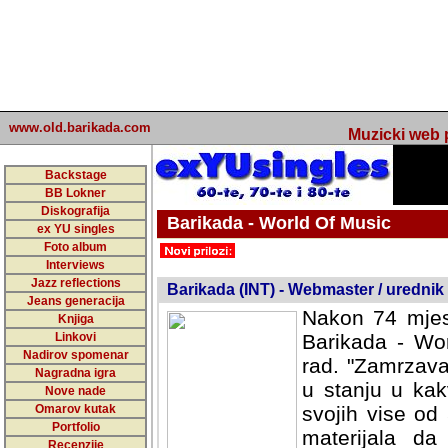
www.old.barikada.com
Muzicki web p
Backstage
BB Lokner
Diskografija
Barikada - World Of Music
ex YU singles
Foto album
undefined
Interviews
Jazz reflections
Barikada (INT) - Webmaster / urednik
Jeans generacija
Nakon 74 mjes
Knjiga
Linkovi
Barikada - Wor
Nadirov spomenar
rad. "Zamrzava
Nagradna igra
u stanju u kak
Nove nade
Omarov kutak
svojih vise od
Portfolio
materijala da 
Recenzije