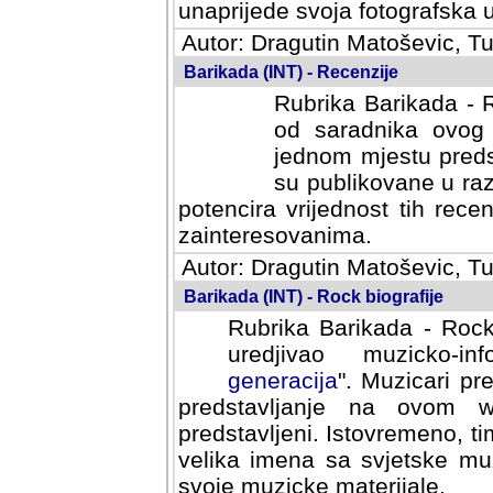
svoja fotografska umijeca.
Autor: Dragutin Matoševic, Tu
Barikada (INT) - Recenzije
Rubrika Barikada - R
od saradnika ovog 
jednom mjestu predst
su publikovane u ra
potencira vrijednost tih rece
zainteresovanima.
Autor: Dragutin Matoševic, Tu
Barikada (INT) - Rock biografije
Rubrika Barikada - Rock
uredjivao muzicko-informa
Muzicari predstavljeni u to
na ovom web portalu cime
Istovremeno, tim nacinom ra
sa svjetske muzicke scene da
materijale.