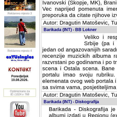
Ivanovski (Skopje, MK), Bran
Vec naprijed pomenuta ime
Reklamno mjesto 3
preporuka da citate njihove izv
Autor: Dragutin Matoševic, Tu
Barikada (INT) - BB Lokner
Veliko i res
Srbije (pa i
jedan od angazovanijih sarad
Reklamno mjesto 4
recenzije muzickih albuma ra
razvrstani po godinama i po t
scena i Ostala scena. Bane 
portalu imao svoju rubriku.
Ponedjeljak
elemenata ovog web portala i 
10.08.2026.
sa svima vama, posjetiteljima
Optimizirano za
Autor: Dragutin Matoševic, Tu
IE i 1024 x 768
Barikada (INT) - Diskografija
Barikada - Diskografija je
albumi izdati u Regionu (ex 