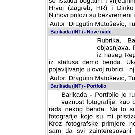
se istakla bogatim i vrijedni
Hrvoj (Zagreb, HR) i Dinko
Njihovi prilozi su bezvremeni i
Autor: Dragutin Matoševic, Tu
Barikada (INT) - Nove nade
Rubrika, B
objasnjava. 
iz naseg Reg
iz statusa demo benda. Uko
pojavljivanje u ovoj rubrici - nj
Autor: Dragutin Matoševic, Tu
Barikada (INT) - Portfolio
Barikada - Portfolio je 
vaznost fotografije, kao
rada nekog benda. Na to su 
fotografije koje su mi pristiz
fotografske primjere nekolik
svi zainteresovani sistemom "