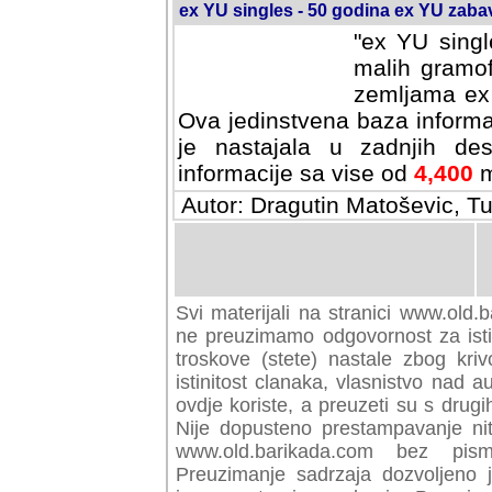
ex YU singles - 50 godina ex YU zab
"ex YU singl
malih gramof
zemljama ex 
Ova jedinstvena baza informa
je nastajala u zadnjih des
informacije sa vise od
4,400
m
Autor: Dragutin Matoševic, Tu
Svi materijali na stranici www.old.b
preuzimamo odgovornost za istini
troskove (stete) nastale zbog kriv
istinitost clanaka, vlasnistvo nad au
ovdje koriste, a preuzeti su s drugi
Nije dopusteno prestampavanje nit
www.old.barikada.com bez pism
Preuzimanje sadrzaja dozvoljeno 