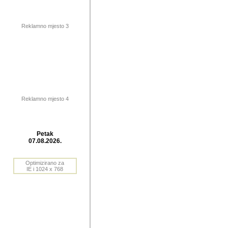
publikovan
dogadjanja
Reklamno mjesto 3
2004. do 2010. godine. Te i
Horvat Horvi (Zagreb, HR)
Šaric (Vinkovci, HR), Vas
Bane Lokner (Zemun, SRB)
imena, mnogima dobro zna
Reklamno mjesto 4
njihove izvjestaje.
Autor: Dragutin Matoševic,
Barikada (INT) - BB Lokner
Petak
Veliko i res
07.08.2026.
Srbije (pa i
Optimizirano za
jedan od angazovanijih s
IE i 1024 x 768
nebrojene recenzije muzic
Njegovi prilozi su razvr
odrednice: ex YU prostor,