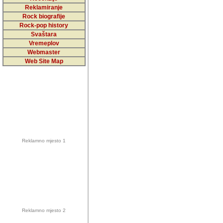
5,000 podstra
Reklamiranje
Rock biografije
da ga temelji
Rock-pop history
vrijednosti kojima smo sv
Svaštara
Vremeplov
Sretan sam da sam u protek
Webmaster
muzicare, svjedociti njih
Web Site Map
muzickim dogadjajima... Sr
mnogi saradnici koji su
doprinosili vrijednosti i v
sam da je i moj web hostin
imala razumijevanja za 
Reklamno mjesto 1
mnogobrojnim posjetitelj
Music, koji ste ga posjeciv
ovoga (nemalog) rada. Hva
Autor: Dragutin Matoševic,
Barikada (INT) - Backstage
Reklamno mjesto 2
Barikada -