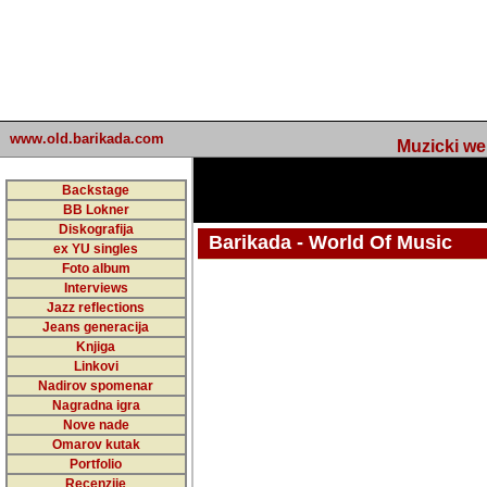
www.old.barikada.com
Muzicki web p
Backstage
BB Lokner
Diskografija
Barikada - World Of Music
ex YU singles
Foto album
Interviews
Jazz reflections
Barikada (INT) - Webmaster / urednik
Jeans generacija
Nakon 74 mj
Knjiga
Linkovi
portala Bari
Nadirov spomenar
zakljuciti 
Nagradna igra
Nove nade
Barikada - W
Omarov kutak
sada. I u sta
Portfolio
Recenzije