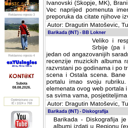
Ivanovski (Skopje, MK), Bran
Vec naprijed pomenuta ime
Reklamno mjesto 3
preporuka da citate njihove izv
Autor: Dragutin Matoševic, Tu
Barikada (INT) - BB Lokner
Veliko i res
Srbije (pa i
jedan od angazovanijih sarad
Reklamno mjesto 4
recenzije muzickih albuma ra
razvrstani po godinama i po t
scena i Ostala scena. Bane 
portalu imao svoju rubriku.
Subota
elemenata ovog web portala i 
08.08.2026.
sa svima vama, posjetiteljima
Optimizirano za
Autor: Dragutin Matoševic, Tu
IE i 1024 x 768
Barikada (INT) - Diskografija
Barikada - Diskografija je
albumi izdati u Regionu (ex 