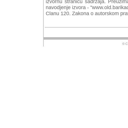
izvornu stranicu sadrzaja. Preuzim
navodjenje izvora - "www.old.barika
Clanu 120. Zakona o autorskom prav
© Copyr