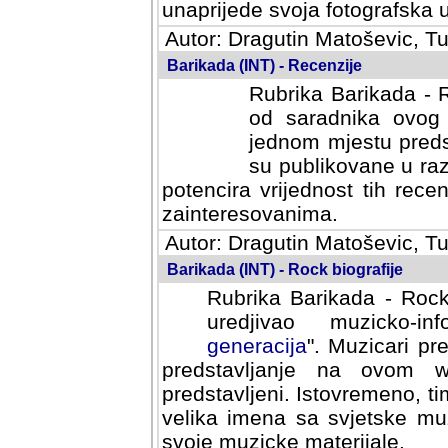
svoja fotografska umijeca.
Autor: Dragutin Matoševic, Tu
Barikada (INT) - Recenzije
Rubrika Barikada - R
od saradnika ovog 
jednom mjestu predst
su publikovane u ra
potencira vrijednost tih rece
zainteresovanima.
Autor: Dragutin Matoševic, Tu
Barikada (INT) - Rock biografije
Rubrika Barikada - Rock
uredjivao muzicko-informa
Muzicari predstavljeni u to
na ovom web portalu cime
Istovremeno, tim nacinom ra
sa svjetske muzicke scene da
materijale.