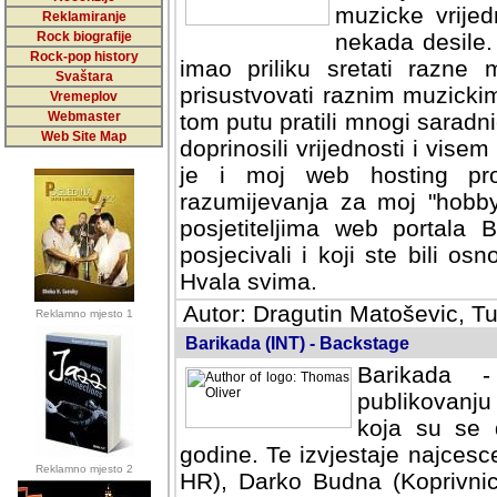
muzicke vrijed
Reklamiranje
Rock biografije
nekada desile
Rock-pop history
imao priliku sretati razne 
Svaštara
prisustvovati raznim muzick
Vremeplov
Webmaster
tom putu pratili mnogi saradni
Web Site Map
doprinosili vrijednosti i vise
je i moj web hosting prov
razumijevanja za moj "hobb
posjetiteljima web portala 
posjecivali i koji ste bili o
Hvala svima.
Autor: Dragutin Matoševic, Tu
Reklamno mjesto 1
Barikada (INT) - Backstage
Barikada -
publikovanju
koja su se 
godine. Te izvjestaje najcesce
Reklamno mjesto 2
HR), Darko Budna (Koprivnic