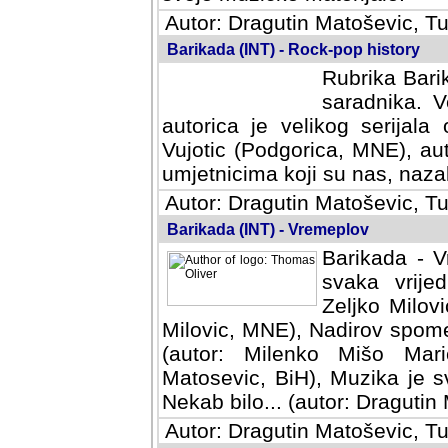
Autor: Dragutin Matoševic, Tu
Barikada (INT) - Rock-pop history
Rubrika Barik
saradnika. V
autorica je velikog serijal
Vujotic (Podgorica, MNE), aut
umjetnicima koji su nas, nazalo
Autor: Dragutin Matoševic, Tu
Barikada (INT) - Vremeplov
Barikada - V
svaka vrijedna
Milovic, MNE)
MNE), Nadirov spomenar (auto
Milenko Mišo Maric, UK), Muz
Muzika je svirala (autor: D
(autor: Dragutin Matosevic, BiH
Autor: Dragutin Matoševic, Tu