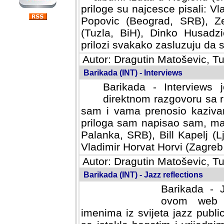
priloge su najcesce pisali: Vl
Popovic (Beograd, SRB), Ze
(Tuzla, BiH), Dinko Husadzi
prilozi svakako zasluzuju da se
Autor: Dragutin Matoševic, Tu
Barikada (INT) - Interviews
Barikada - Interviews 
direktnom razgovoru sa r
sam i vama prenosio kazivan
priloga sam napisao sam, mad
Palanka, SRB), Bill Kapelj (L
Vladimir Horvat Horvi (Zagreb,
Autor: Dragutin Matoševic, Tu
Barikada (INT) - Jazz reflections
Barikada - J
ovom web po
imenima iz svijeta jazz publi