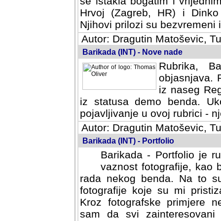
se istakla bogatim i vrijedni
Hrvoj (Zagreb, HR) i Dinko
Njihovi prilozi su bezvremeni i
Autor: Dragutin Matoševic, Tu
Barikada (INT) - Nove nade
Rubrika, B
objasnjava. 
iz naseg Reg
iz statusa demo benda. Uko
pojavljivanje u ovoj rubrici - nj
Autor: Dragutin Matoševic, Tu
Barikada (INT) - Portfolio
Barikada - Portfolio je 
vaznost fotografije, kao
rada nekog benda. Na to su 
fotografije koje su mi pristiz
fotografske primjere nekolik
svi zainteresovani sistemom "