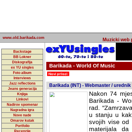
www.old.barikada.com
Muzicki web p
Backstage
BB Lokner
Diskografija
Barikada - World Of Music
ex YU singles
Foto album
undefined
Interviews
Jazz reflections
Barikada (INT) - Webmaster / urednik
Jeans generacija
Nakon 74 mjes
Knjiga
Linkovi
Barikada - Wor
Nadirov spomenar
rad. "Zamrzava
Nagradna igra
u stanju u kak
Nove nade
Omarov kutak
svojih vise od
Portfolio
materijala da 
Recenzije