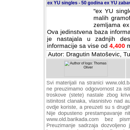
ex YU singles - 50 godina ex YU zab
"ex YU singl
malih gramof
zemljama ex 
Ova jedinstvena baza informa
je nastajala u zadnjih des
informacije sa vise od
4,400
m
Autor: Dragutin Matoševic, Tu
Svi materijali na stranici www.old.b
preuzimamo odgovornost za istini
troskove (stete) nastale zbog kriv
istinitost clanaka, vlasnistvo nad au
ovdje koriste, a preuzeti su s drugi
Nije dopusteno prestampavanje nit
www.old.barikada.com bez pism
Preuzimanje sadrzaja dozvoljeno 