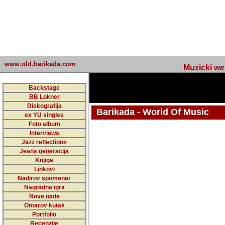
www.old.barikada.com
Muzicki web p
Backstage
BB Lokner
Diskografija
Barikada - World Of Music
ex YU singles
Foto album
undefined
Interviews
Jazz reflections
Barikada (INT) - Webmaster / urednik
Jeans generacija
Nakon 74 mj
Knjiga
Linkovi
portala Bari
Nadirov spomenar
zakljuciti 
Nagradna igra
Nove nade
Barikada - W
Omarov kutak
sada. I u sta
Portfolio
Recenzije