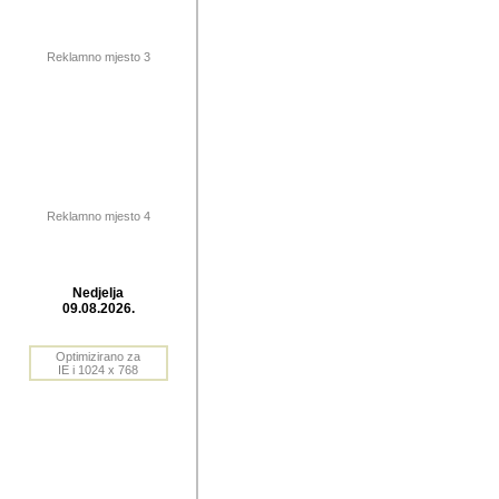
publikovan
dogadjanja
Reklamno mjesto 3
2004. do 2010. godine. Te i
Horvat Horvi (Zagreb, HR)
Šaric (Vinkovci, HR), Vas
Bane Lokner (Zemun, SRB)
imena, mnogima dobro zna
Reklamno mjesto 4
njihove izvjestaje.
Autor: Dragutin Matoševic,
Barikada (INT) - BB Lokner
Nedjelja
Veliko i res
09.08.2026.
Srbije (pa i
Optimizirano za
jedan od angazovanijih s
IE i 1024 x 768
nebrojene recenzije muzic
Njegovi prilozi su razvr
odrednice: ex YU prostor,