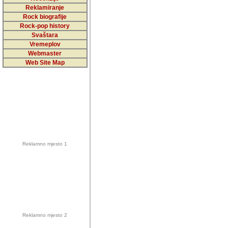
5,000 podstra
Reklamiranje
Rock biografije
da ga temelji
Rock-pop history
vrijednosti kojima smo sv
Svaštara
Vremeplov
Sretan sam da sam u protek
Webmaster
muzicare, svjedociti njih
Web Site Map
muzickim dogadjajima... Sr
mnogi saradnici koji su
doprinosili vrijednosti i v
sam da je i moj web hostin
imala razumijevanja za 
Reklamno mjesto 1
mnogobrojnim posjetitelj
Music, koji ste ga posjeciv
ovoga (nemalog) rada. Hva
Autor: Dragutin Matoševic,
Barikada (INT) - Backstage
Reklamno mjesto 2
Barikada -