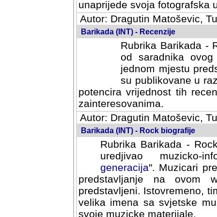
svoja fotografska umijeca.
Autor: Dragutin Matoševic, Tu
Barikada (INT) - Recenzije
Rubrika Barikada - R
od saradnika ovog 
jednom mjestu predst
su publikovane u ra
potencira vrijednost tih rece
zainteresovanima.
Autor: Dragutin Matoševic, Tu
Barikada (INT) - Rock biografije
Rubrika Barikada - Rock
uredjivao muzicko-informa
Muzicari predstavljeni u to
na ovom web portalu cime
Istovremeno, tim nacinom ra
sa svjetske muzicke scene da
materijale.