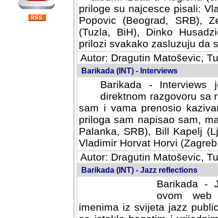
priloge su najcesce pisali: Vl
Popovic (Beograd, SRB), Ze
(Tuzla, BiH), Dinko Husadzi
prilozi svakako zasluzuju da se
Autor: Dragutin Matoševic, Tu
Barikada (INT) - Interviews
Barikada - Interviews 
direktnom razgovoru sa r
sam i vama prenosio kazivan
priloga sam napisao sam, mad
Palanka, SRB), Bill Kapelj (L
Vladimir Horvat Horvi (Zagreb,
Autor: Dragutin Matoševic, Tu
Barikada (INT) - Jazz reflections
Barikada - J
ovom web po
imenima iz svijeta jazz publi