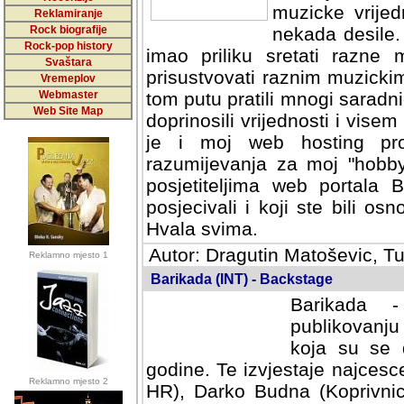
muzicke vrijed
Reklamiranje
Rock biografije
nekada desile
Rock-pop history
imao priliku sretati razne 
Svaštara
prisustvovati raznim muzick
Vremeplov
Webmaster
tom putu pratili mnogi saradni
Web Site Map
doprinosili vrijednosti i vise
je i moj web hosting prov
razumijevanja za moj "hobb
posjetiteljima web portala 
posjecivali i koji ste bili o
Hvala svima.
Autor: Dragutin Matoševic, Tu
Reklamno mjesto 1
Barikada (INT) - Backstage
Barikada -
publikovanju
koja su se 
godine. Te izvjestaje najcesce
Reklamno mjesto 2
HR), Darko Budna (Koprivnic