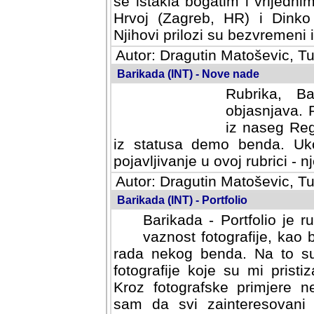
se istakla bogatim i vrijedni
Hrvoj (Zagreb, HR) i Dinko
Njihovi prilozi su bezvremeni i
Autor: Dragutin Matoševic, Tu
Barikada (INT) - Nove nade
Rubrika, B
objasnjava. 
iz naseg Reg
iz statusa demo benda. Uko
pojavljivanje u ovoj rubrici - nj
Autor: Dragutin Matoševic, Tu
Barikada (INT) - Portfolio
Barikada - Portfolio je 
vaznost fotografije, kao
rada nekog benda. Na to su 
fotografije koje su mi pristiz
fotografske primjere nekolik
svi zainteresovani sistemom "