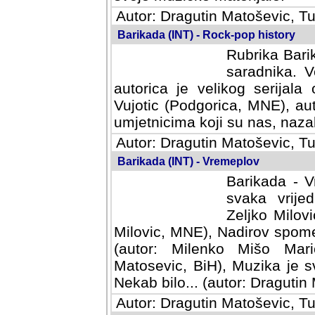
Autor: Dragutin Matoševic, Tu
Barikada (INT) - Rock-pop history
Rubrika Barik
saradnika. V
autorica je velikog serijal
Vujotic (Podgorica, MNE), aut
umjetnicima koji su nas, nazalo
Autor: Dragutin Matoševic, Tu
Barikada (INT) - Vremeplov
Barikada - V
svaka vrijedna
Milovic, MNE)
MNE), Nadirov spomenar (auto
Milenko Mišo Maric, UK), Muz
Muzika je svirala (autor: D
(autor: Dragutin Matosevic, BiH
Autor: Dragutin Matoševic, Tu