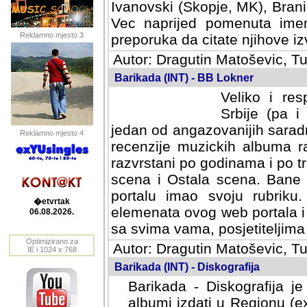
Ivanovski (Skopje, MK), Bran
Vec naprijed pomenuta ime
Reklamno mjesto 3
preporuka da citate njihove izv
Autor: Dragutin Matoševic, Tu
Barikada (INT) - BB Lokner
Veliko i res
Srbije (pa i
jedan od angazovanijih sarad
Reklamno mjesto 4
recenzije muzickih albuma ra
razvrstani po godinama i po t
scena i Ostala scena. Bane 
portalu imao svoju rubriku.
�etvrtak
elemenata ovog web portala i 
06.08.2026.
sa svima vama, posjetiteljima
Optimizirano za
Autor: Dragutin Matoševic, Tu
IE i 1024 x 768
Barikada (INT) - Diskografija
Barikada - Diskografija je
albumi izdati u Regionu (ex 