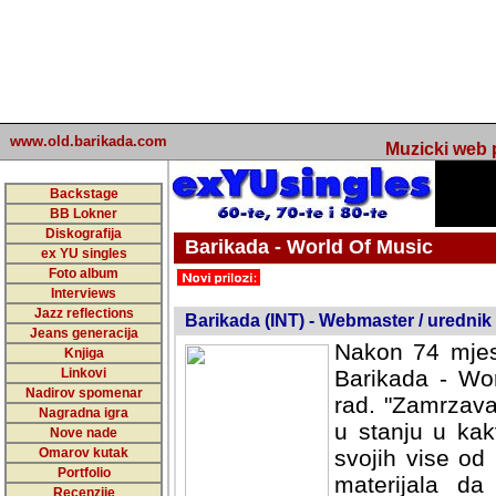
www.old.barikada.com
Muzicki web p
Backstage
BB Lokner
Diskografija
Barikada - World Of Music
ex YU singles
Foto album
undefined
Interviews
Jazz reflections
Barikada (INT) - Webmaster / urednik
Jeans generacija
Nakon 74 mjes
Knjiga
Linkovi
Barikada - Wor
Nadirov spomenar
rad. "Zamrzava
Nagradna igra
u stanju u kak
Nove nade
Omarov kutak
svojih vise od
Portfolio
materijala da 
Recenzije