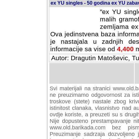
ex YU singles - 50 godina ex YU zab
"ex YU singl
malih gramof
zemljama ex 
Ova jedinstvena baza informa
je nastajala u zadnjih des
informacije sa vise od
4,400
m
Autor: Dragutin Matoševic, Tu
Svi materijali na stranici www.old.b
preuzimamo odgovornost za istini
troskove (stete) nastale zbog kriv
istinitost clanaka, vlasnistvo nad au
ovdje koriste, a preuzeti su s drugi
Nije dopusteno prestampavanje nit
www.old.barikada.com bez pism
Preuzimanje sadrzaja dozvoljeno 