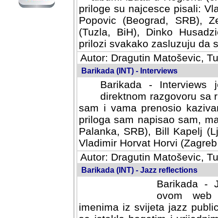
priloge su najcesce pisali: Vl
Popovic (Beograd, SRB), Ze
(Tuzla, BiH), Dinko Husadzi
prilozi svakako zasluzuju da se
Autor: Dragutin Matoševic, Tu
Barikada (INT) - Interviews
Barikada - Interviews 
direktnom razgovoru sa r
sam i vama prenosio kazivan
priloga sam napisao sam, mad
Palanka, SRB), Bill Kapelj (L
Vladimir Horvat Horvi (Zagreb,
Autor: Dragutin Matoševic, Tu
Barikada (INT) - Jazz reflections
Barikada - J
ovom web po
imenima iz svijeta jazz publi