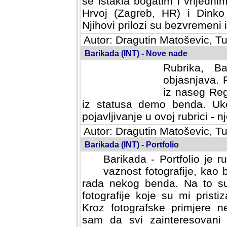
se istakla bogatim i vrijedni
Hrvoj (Zagreb, HR) i Dinko
Njihovi prilozi su bezvremeni i
Autor: Dragutin Matoševic, Tu
Barikada (INT) - Nove nade
Rubrika, B
objasnjava. 
iz naseg Reg
iz statusa demo benda. Uko
pojavljivanje u ovoj rubrici - nj
Autor: Dragutin Matoševic, Tu
Barikada (INT) - Portfolio
Barikada - Portfolio je 
vaznost fotografije, kao
rada nekog benda. Na to su 
fotografije koje su mi pristiz
fotografske primjere nekolik
svi zainteresovani sistemom "