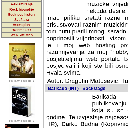
muzicke vrijed
Reklamiranje
Rock biografije
nekada desile
Rock-pop history
imao priliku sretati razne 
Svaštara
prisustvovati raznim muzick
Vremeplov
Webmaster
tom putu pratili mnogi saradni
Web Site Map
doprinosili vrijednosti i vise
je i moj web hosting prov
razumijevanja za moj "hobb
posjetiteljima web portala 
posjecivali i koji ste bili o
Hvala svima.
Autor: Dragutin Matoševic, Tu
Reklamno mjesto 1
Barikada (INT) - Backstage
Barikada -
publikovanju
koja su se 
godine. Te izvjestaje najcesce
Reklamno mjesto 2
HR), Darko Budna (Koprivnic