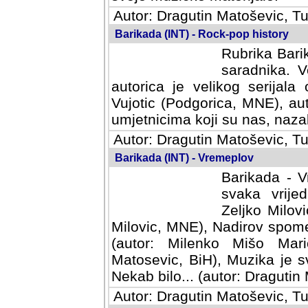
Autor: Dragutin Matoševic, Tu
Barikada (INT) - Rock-pop history
Rubrika Barik
saradnika. V
autorica je velikog serijal
Vujotic (Podgorica, MNE), aut
umjetnicima koji su nas, nazalo
Autor: Dragutin Matoševic, Tu
Barikada (INT) - Vremeplov
Barikada - V
svaka vrijedna
Milovic, MNE)
MNE), Nadirov spomenar (auto
Milenko Mišo Maric, UK), Muz
Muzika je svirala (autor: D
(autor: Dragutin Matosevic, BiH
Autor: Dragutin Matoševic, Tu