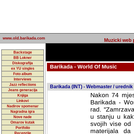
www.old.barikada.com
Muzicki web p
Backstage
BB Lokner
Diskografija
Barikada - World Of Music
ex YU singles
Foto album
undefined
Interviews
Jazz reflections
Barikada (INT) - Webmaster / urednik
Jeans generacija
Nakon 74 mjes
Knjiga
Linkovi
Barikada - Wor
Nadirov spomenar
rad. "Zamrzava
Nagradna igra
u stanju u kak
Nove nade
Omarov kutak
svojih vise od
Portfolio
materijala da 
Recenzije