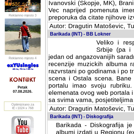
Ivanovski (Skopje, MK), Bran
Vec naprijed pomenuta ime
Reklamno mjesto 3
preporuka da citate njihove izv
Autor: Dragutin Matoševic, Tu
Barikada (INT) - BB Lokner
Veliko i res
Srbije (pa i
jedan od angazovanijih sarad
Reklamno mjesto 4
recenzije muzickih albuma ra
razvrstani po godinama i po t
scena i Ostala scena. Bane 
portalu imao svoju rubriku.
Petak
elemenata ovog web portala i 
07.08.2026.
sa svima vama, posjetiteljima
Optimizirano za
Autor: Dragutin Matoševic, Tu
IE i 1024 x 768
Barikada (INT) - Diskografija
Barikada - Diskografija je
albumi izdati u Regionu (ex 