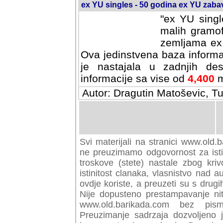
ex YU singles - 50 godina ex YU zab
"ex YU singl
malih gramof
zemljama ex 
Ova jedinstvena baza informa
je nastajala u zadnjih des
informacije sa vise od
4,400
m
Autor: Dragutin Matoševic, Tu
Svi materijali na stranici www.old.b
preuzimamo odgovornost za istini
troskove (stete) nastale zbog kriv
istinitost clanaka, vlasnistvo nad au
ovdje koriste, a preuzeti su s drugi
Nije dopusteno prestampavanje nit
www.old.barikada.com bez pism
Preuzimanje sadrzaja dozvoljeno 