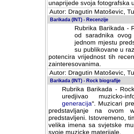
svoja fotografska umijeca.
Autor: Dragutin Matoševic, Tu
Barikada (INT) - Recenzije
Rubrika Barikada - R
od saradnika ovog 
jednom mjestu predst
su publikovane u ra
potencira vrijednost tih rece
zainteresovanima.
Autor: Dragutin Matoševic, Tu
Barikada (INT) - Rock biografije
Rubrika Barikada - Rock
uredjivao muzicko-informa
Muzicari predstavljeni u to
na ovom web portalu cime
Istovremeno, tim nacinom ra
sa svjetske muzicke scene da
materijale.