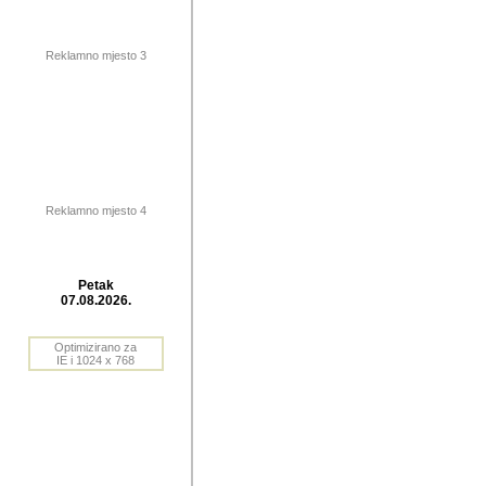
publikovan
dogadjanja
Reklamno mjesto 3
2004. do 2010. godine. Te i
Horvat Horvi (Zagreb, HR)
Šaric (Vinkovci, HR), Vas
Bane Lokner (Zemun, SRB)
imena, mnogima dobro zna
Reklamno mjesto 4
njihove izvjestaje.
Autor: Dragutin Matoševic,
Barikada (INT) - BB Lokner
Petak
Veliko i res
07.08.2026.
Srbije (pa i
Optimizirano za
jedan od angazovanijih s
IE i 1024 x 768
nebrojene recenzije muzic
Njegovi prilozi su razvr
odrednice: ex YU prostor,