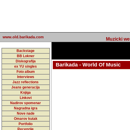
www.old.barikada.com
Muzicki web p
Backstage
BB Lokner
Diskografija
Barikada - World Of Music
ex YU singles
Foto album
Interviews
Jazz reflections
Barikada (INT) - Webmaster / urednik
Jeans generacija
Nakon 74 mj
Knjiga
Linkovi
portala Bari
Nadirov spomenar
zakljuciti 
Nagradna igra
Nove nade
Barikada - W
Omarov kutak
sada. I u sta
Portfolio
Recenzije