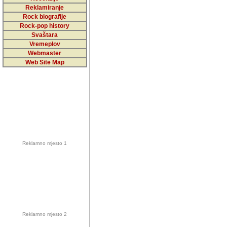
5,000 podstra
Reklamiranje
Rock biografije
da ga temelji
Rock-pop history
vrijednosti kojima smo sv
Svaštara
Vremeplov
Sretan sam da sam u protek
Webmaster
muzicare, svjedociti njih
Web Site Map
muzickim dogadjajima... Sr
mnogi saradnici koji su
doprinosili vrijednosti i v
sam da je i moj web hostin
imala razumijevanja za 
Reklamno mjesto 1
mnogobrojnim posjetitelj
Music, koji ste ga posjeciv
ovoga (nemalog) rada. Hva
Autor: Dragutin Matoševic,
Barikada (INT) - Backstage
Reklamno mjesto 2
Barikada -