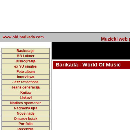
www.old.barikada.com
Muzicki web p
Backstage
BB Lokner
Diskografija
Barikada - World Of Music
ex YU singles
Foto album
Interviews
Jazz reflections
Barikada (INT) - Webmaster / urednik
Jeans generacija
Nakon 74 mj
Knjiga
Linkovi
portala Bari
Nadirov spomenar
zakljuciti 
Nagradna igra
Nove nade
Barikada - W
Omarov kutak
sada. I u sta
Portfolio
Recenzije