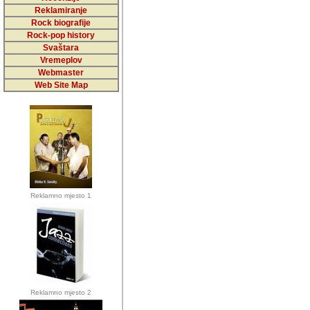
5,000 podstra
Reklamiranje
Rock biografije
da ga temelji
Rock-pop history
vrijednosti kojima smo sv
Svaštara
Vremeplov
Sretan sam da sam u protek
Webmaster
muzicare, svjedociti njih
Web Site Map
muzickim dogadjajima... Sr
mnogi saradnici koji su
doprinosili vrijednosti i v
sam da je i moj web hostin
imala razumijevanja za 
Reklamno mjesto 1
mnogobrojnim posjetitelj
Music, koji ste ga posjeciv
ovoga (nemalog) rada. Hva
Autor: Dragutin Matoševic,
Barikada (INT) - Backstage
Reklamno mjesto 2
Barikada -