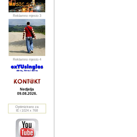
publikovan
dogadjanja
Reklamno mjesto 3
2004. do 2010. godine. Te i
Horvat Horvi (Zagreb, HR)
Šaric (Vinkovci, HR), Vas
Bane Lokner (Zemun, SRB)
imena, mnogima dobro zna
Reklamno mjesto 4
njihove izvjestaje.
Autor: Dragutin Matoševic,
Barikada (INT) - BB Lokner
Nedjelja
Veliko i res
09.08.2026.
Srbije (pa i
Optimizirano za
jedan od angazovanijih s
IE i 1024 x 768
nebrojene recenzije muzic
Njegovi prilozi su razvr
odrednice: ex YU prostor,