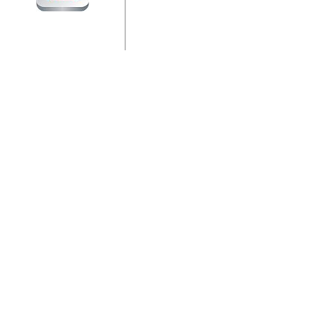
jedan od rijetkih koji je n
Njegovi prilozi su jedan od
i ponosan sam da je svoj
posjetiteljima ovog web por
Autor: Dragutin Matoševic,
Barikada (INT) - Diskografija
Barikada - Diskografija
muzicki albumi izdati u Reg
prostor). Te priloge su n
(Zagreb, HR), Milan B. Po
(Bar, MNE), Tomica Racic 
(Velika Ludina, HR)... Nj
citaju.
Autor: Dragutin Matoševic,
Barikada (INT) - Interviews