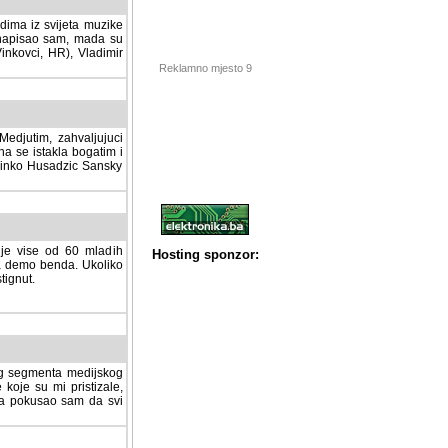
dima iz svijeta muzike
 napisao sam, mada su
Vinkovci, HR), Vladimir
Reklamno mjesto 9
tim, zahvaljujuci veliki
a se istakla bogatim i
 Dinko Husadzic Sansky
 je vise od 60 mladih
demo benda. Ukoliko im
nut.
Hosting sponzor:
tnog segmenta medijskog
 koje su mi pristizale,
afa pokusao sam da svi