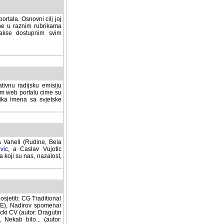
rtala. Osnovni cilj joj
ane u raznim rubrikama
lakse dostupnim svim
tivnu radijsku emisiju
ovom web portalu cime su
lika imena sa svjetske
a Vanell (Rudine, Bela
vic
, a Caslav Vujotic
 koji su nas, nazalost,
sjetiti: CG Traditional
MNE), Nadirov spomenar
cki CV (autor: Dragutin
 Nekab bilo... (autor: