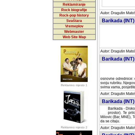
Reklamiranje
Rock biografije
Autor: Dragutin Matoše
Rock-pop history
Barikada (INT)
Svaštara
Vremeplov
Webmaster
Web Site Map
Autor: Dragutin Matoše
Barikada (INT)
odrednice: ex YU pros
Njegovi prilozi su je
Reklamno mjesto 1
posjetiteljima ovog we
Autor: Dragutin Matoše
Barikada (INT) 
Barikada - Diskog
prostor). Te pril
(Bar, MNE), Tomica Ra
citaju.
Reklamno mjesto 2
Autor: Dragutin Matoše