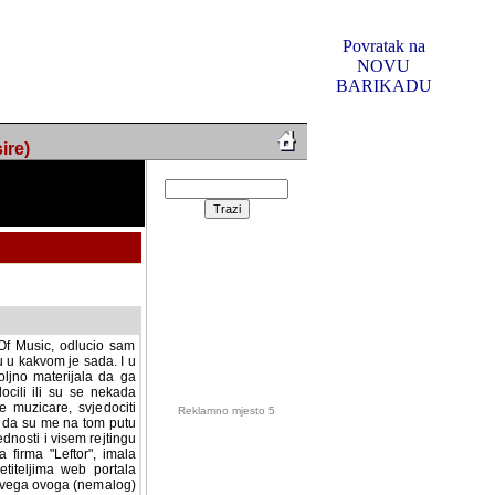
Povratak na
NOVU
BARIKADU
ire)
f Music, odlucio sam
u u kakvom je sada. I u
oljno materijala da ga
 ili su se nekada desile.
e, svjedociti njihovim
me na tom putu pratili
i i visem rejtingu ovog
Reklamno mjesto 5
irma "Leftor", imala
titeljima web portala
og svega ovoga (nemalog)