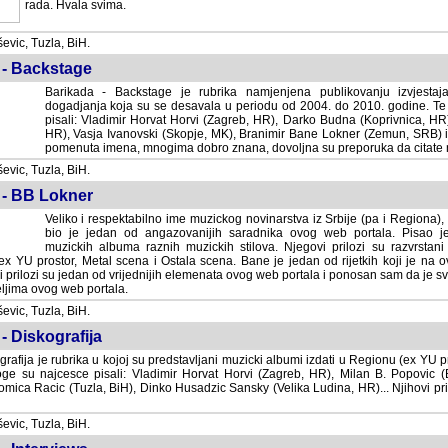
rada. Hvala svima.
vic, Tuzla, BiH.
 - Backstage
Barikada - Backstage je rubrika namjenjena publikovanju izvjestaj
dogadjanja koja su se desavala u periodu od 2004. do 2010. godine. Te 
pisali: Vladimir Horvat Horvi (Zagreb, HR), Darko Budna (Koprivnica, HR)
HR), Vasja Ivanovski (Skopje, MK), Branimir Bane Lokner (Zemun, SRB) i 
pomenuta imena, mnogima dobro znana, dovoljna su preporuka da citate nj
vic, Tuzla, BiH.
 - BB Lokner
Veliko i respektabilno ime muzickog novinarstva iz Srbije (pa i Regiona)
bio je jedan od angazovanijih saradnika ovog web portala. Pisao je nebro
albuma raznih muzickih stilova. Njegovi prilozi su razvrstani po godi
tor, Metal scena i Ostala scena. Bane je jedan od rijetkih koji je na ovom web port
dan od vrijednijih elemenata ovog web portala i ponosan sam da je svoje recenzije
b portala.
vic, Tuzla, BiH.
- Diskografija
rafija je rubrika u kojoj su predstavljani muzicki albumi izdati u Regionu (ex YU pro
oge su najcesce pisali: Vladimir Horvat Horvi (Zagreb, HR), Milan B. Popovic (Beogr
cic (Tuzla, BiH), Dinko Husadzic Sansky (Velika Ludina, HR)... Njihovi prilozi 
vic, Tuzla, BiH.