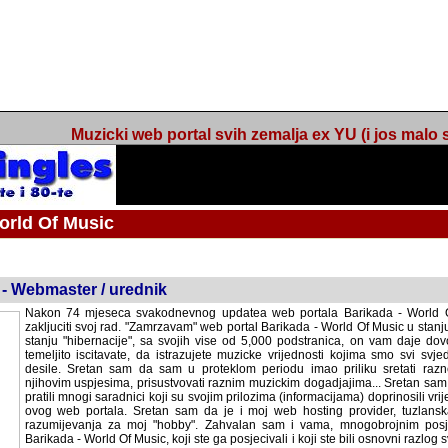
Muzicki web portal svih zemalja ex YU (i jos malo s
orld Of Music
ned
 - Webmaster / urednik
Nakon 74 mjeseca svakodnevnog updatea web portala Barikada - World O
zakljuciti svoj rad. "Zamrzavam" web portal Barikada - World Of Music u stanj
stanju "hibernacije", sa svojih vise od 5,000 podstranica, on vam daje dov
temeljito iscitavate, da istrazujete muzicke vrijednosti kojima smo svi svjedocili
Sretan sam da sam u proteklom periodu imao priliku sretati razne muzicar
uspjesima, prisustvovati raznim muzickim dogadjajima... Sretan sam da su 
mnogi saradnici koji su svojim prilozima (informacijama) doprinosili vrijednost
web portala. Sretan sam da je i moj web hosting provider, tuzlanska f
razumijevanja za moj "hobby". Zahvalan sam i vama, mnogobrojnim posje
Barikada - World Of Music, koji ste ga posjecivali i koji ste bili osnovni razl