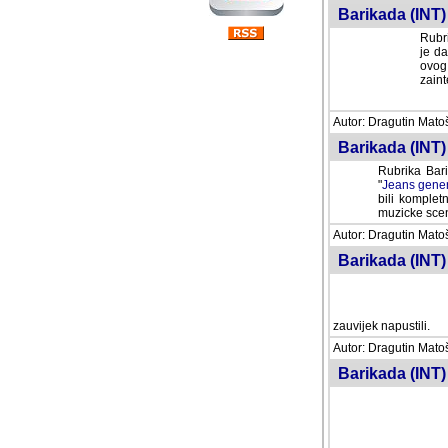
Barikada (INT) 
Rubri
je da
ovog 
zaint
Autor: Dragutin Matoše
Barikada (INT) 
Rubrika Bari
"
Jeans gener
bili komplet
muzicke scene
Autor: Dragutin Matoše
Barikada (INT)
zauvijek napustili.
Autor: Dragutin Matoše
Barikada (INT)