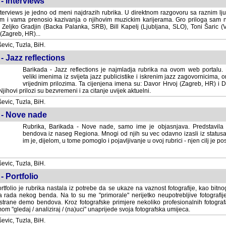
- Interviews
terviews je jedno od meni najdrazih rubrika. U direktnom razgovoru sa raznim lju
 i vama prenosio kazivanja o njihovim muzickim karijerama. Gro priloga sam
i Zeljko Gradjin (Backa Palanka, SRB), Bill Kapelj (Ljubljana, SLO), Toni Šaric (
(Zagreb, HR)...
vic, Tuzla, BiH.
- Jazz reflections
Barikada - Jazz reflections je najmladja rubrika na ovom web portalu. Medju
imenima iz svijeta jazz publicistike i iskrenim jazz zagovornicima, on
vrijednim prilozima. Ta cijenjena imena su: Davor Hrvoj (Zagreb, HR) i
jihovi prilozi su bezvremeni i za citanje uvijek aktuelni.
vic, Tuzla, BiH.
 - Nove nade
Rubrika, Barikada - Nove nade, samo ime je objasnjava. Predstavila
bendova iz naseg Regiona. Mnogi od njih su vec odavno izasli iz statusa 
je, dijelom, u tome pomoglo i pojavljivanje u ovoj rubrici - njen cilj je postig
vic, Tuzla, BiH.
- Portfolio
rtfolio je rubrika nastala iz potrebe da se ukaze na vaznost fotografije, kao bi
a rada nekog benda. Na to su me "primorale" nerijetko neupotrebljive fotografije
trane demo bendova. Kroz fotografske primjere nekoliko profesionalnih fotogr
m "gledaj / analiziraj / (na)uci" unaprijede svoja fotografska umijeca.
vic, Tuzla, BiH.