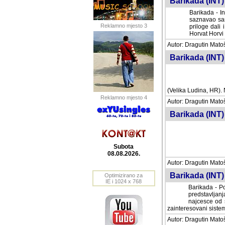
Barikada (INT) 
Barikada - In
saznavao sam
Reklamno mjesto 3
priloge dali 
Horvat Horvi 
Autor: Dragutin Matoše
Barikada (INT) 
(Velika Ludina, HR). N
Reklamno mjesto 4
Autor: Dragutin Matoše
Barikada (INT)
Subota
08.08.2026.
Autor: Dragutin Matoše
Barikada (INT) 
Optimizirano za
IE i 1024 x 768
Barikada - Po
predstavljanj
najcesce od s
zainteresovani sistemo
Autor: Dragutin Matoše