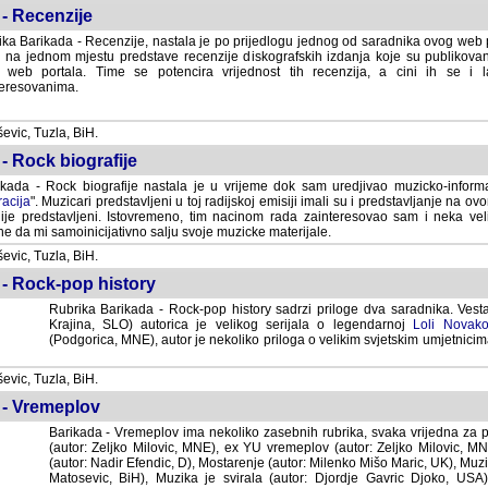
- Recenzije
ka Barikada - Recenzije, nastala je po prijedlogu jednog od saradnika ovog web po
 na jednom mjestu predstave recenzije diskografskih izdanja koje su publikov
web portala. Time se potencira vrijednost tih recenzija, a cini ih se i 
eresovanima.
vic, Tuzla, BiH.
- Rock biografije
kada - Rock biografije nastala je u vrijeme dok sam uredjivao muzicko-informa
acija
". Muzicari predstavljeni u toj radijskoj emisiji imali su i predstavljanje na 
nije predstavljeni. Istovremeno, tim nacinom rada zainteresovao sam i neka ve
 da mi samoinicijativno salju svoje muzicke materijale.
vic, Tuzla, BiH.
 - Rock-pop history
Rubrika Barikada - Rock-pop history sadrzi priloge dva saradnika. Vest
Krajina, SLO) autorica je velikog serijala o legendarnoj
Loli Novako
(Podgorica, MNE), autor je nekoliko priloga o velikim svjetskim umjetnicima
vic, Tuzla, BiH.
 - Vremeplov
Barikada - Vremeplov ima nekoliko zasebnih rubrika, svaka vrijedna za po
(autor: Zeljko Milovic, MNE), ex YU vremeplov (autor: Zeljko Milovic, 
(autor: Nadir Efendic, D), Mostarenje (autor: Milenko Mišo Maric, UK), Muzi
Matosevic, BiH), Muzika je svirala (autor: Djordje Gavric Djoko, USA),