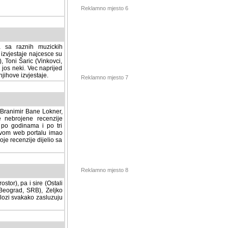
Reklamno mjesto 6
a sa raznih muzickih
izvjestaje najcesce su
, Toni Šaric (Vinkovci,
jos neki. Vec naprijed
ihove izvjestaje.
Reklamno mjesto 7
, Branimir Bane Lokner,
jene recenzije muzickih
nama i po tri osnovne
alu imao svoju rubriku.
 dijelio sa svima vama,
stor), pa i sire (Ostali
Reklamno mjesto 8
ad, SRB), Zeljko Milovic
svakako zasluzuju da se