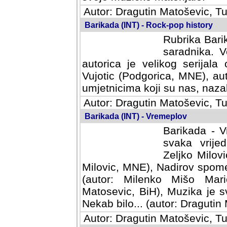
Autor: Dragutin Matoševic, Tu
Barikada (INT) - Rock-pop history
Rubrika Barik
saradnika. V
autorica je velikog serijal
Vujotic (Podgorica, MNE), aut
umjetnicima koji su nas, nazalo
Autor: Dragutin Matoševic, Tu
Barikada (INT) - Vremeplov
Barikada - V
svaka vrijedna
Milovic, MNE)
MNE), Nadirov spomenar (auto
Milenko Mišo Maric, UK), Muz
Muzika je svirala (autor: D
(autor: Dragutin Matosevic, BiH
Autor: Dragutin Matoševic, Tu