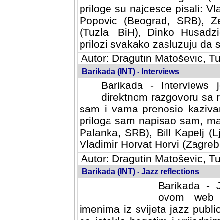
priloge su najcesce pisali: Vl
Popovic (Beograd, SRB), Ze
(Tuzla, BiH), Dinko Husadzi
prilozi svakako zasluzuju da se
Autor: Dragutin Matoševic, Tu
Barikada (INT) - Interviews
Barikada - Interviews 
direktnom razgovoru sa r
sam i vama prenosio kazivan
priloga sam napisao sam, mad
Palanka, SRB), Bill Kapelj (L
Vladimir Horvat Horvi (Zagreb,
Autor: Dragutin Matoševic, Tu
Barikada (INT) - Jazz reflections
Barikada - J
ovom web po
imenima iz svijeta jazz publi