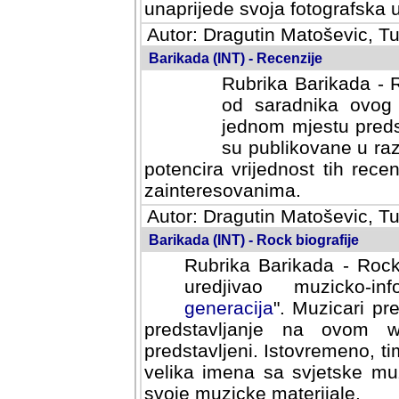
svoja fotografska umijeca.
Autor: Dragutin Matoševic, Tu
Barikada (INT) - Recenzije
Rubrika Barikada - R
od saradnika ovog 
jednom mjestu predst
su publikovane u ra
potencira vrijednost tih rece
zainteresovanima.
Autor: Dragutin Matoševic, Tu
Barikada (INT) - Rock biografije
Rubrika Barikada - Rock
uredjivao muzicko-informa
Muzicari predstavljeni u to
na ovom web portalu cime
Istovremeno, tim nacinom ra
sa svjetske muzicke scene da
materijale.