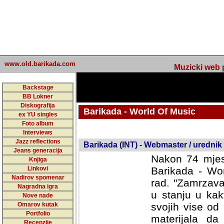
www.old.barikada.com
Muzicki web p
Backstage
BB Lokner
Diskografija
Barikada - World Of Music
ex YU singles
Foto album
undefined
Interviews
Jazz reflections
Barikada (INT) - Webmaster / urednik
Jeans generacija
Nakon 74 mjes
Knjiga
Linkovi
Barikada - Wor
Nadirov spomenar
rad. "Zamrzava
Nagradna igra
u stanju u kak
Nove nade
Omarov kutak
svojih vise od
Portfolio
materijala da 
Recenzije