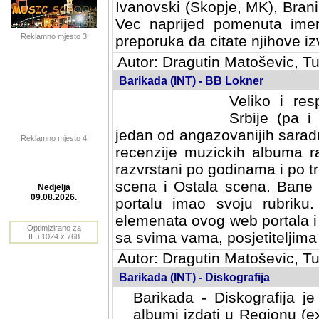
Ivanovski (Skopje, MK), Bran
Vec naprijed pomenuta ime
Reklamno mjesto 3
preporuka da citate njihove izv
Autor: Dragutin Matoševic, Tu
Barikada (INT) - BB Lokner
Veliko i res
Srbije (pa i
jedan od angazovanijih sarad
Reklamno mjesto 4
recenzije muzickih albuma ra
razvrstani po godinama i po t
scena i Ostala scena. Bane 
portalu imao svoju rubriku.
Nedjelja
elemenata ovog web portala i 
09.08.2026.
sa svima vama, posjetiteljima
Optimizirano za
Autor: Dragutin Matoševic, Tu
IE i 1024 x 768
Barikada (INT) - Diskografija
Barikada - Diskografija je
albumi izdati u Regionu (ex 