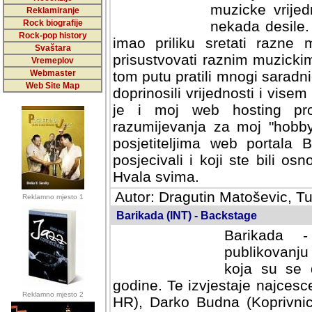
muzicke vrijed
Reklamiranje
Rock biografije
nekada desile
Rock-pop history
imao priliku sretati razne 
Svaštara
prisustvovati raznim muzick
Vremeplov
Webmaster
tom putu pratili mnogi saradni
Web Site Map
doprinosili vrijednosti i vise
je i moj web hosting prov
razumijevanja za moj "hobb
posjetiteljima web portala 
posjecivali i koji ste bili o
Hvala svima.
Autor: Dragutin Matoševic, Tu
Reklamno mjesto 1
Barikada (INT) - Backstage
Barikada -
publikovanju
koja su se 
godine. Te izvjestaje najcesce
Reklamno mjesto 2
HR), Darko Budna (Koprivnic