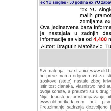
ex YU singles - 50 godina ex YU zab
"ex YU singl
malih gramof
zemljama ex 
Ova jedinstvena baza informa
je nastajala u zadnjih des
informacije sa vise od
4,400
m
Autor: Dragutin Matoševic, Tu
Svi materijali na stranici www.old.b
preuzimamo odgovornost za istini
troskove (stete) nastale zbog kriv
istinitost clanaka, vlasnistvo nad au
ovdje koriste, a preuzeti su s drugi
Nije dopusteno prestampavanje nit
www.old.barikada.com bez pism
Preuzimanje sadrzaja dozvoljeno 