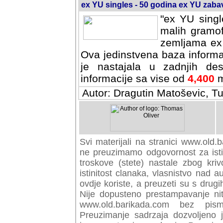
ex YU singles - 50 godina ex YU zab
"ex YU singl
malih gramof
zemljama ex 
Ova jedinstvena baza informa
je nastajala u zadnjih des
informacije sa vise od
4,400
m
Autor: Dragutin Matoševic, Tu
Svi materijali na stranici www.old.b
preuzimamo odgovornost za istini
troskove (stete) nastale zbog kriv
istinitost clanaka, vlasnistvo nad au
ovdje koriste, a preuzeti su s drugi
Nije dopusteno prestampavanje nit
www.old.barikada.com bez pism
Preuzimanje sadrzaja dozvoljeno 