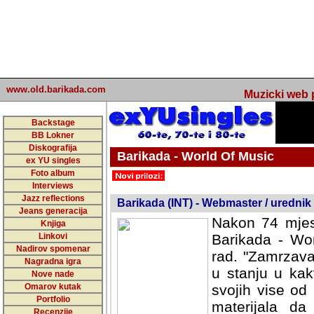
www.old.barikada.com
Muzicki web p
Backstage
BB Lokner
Diskografija
Barikada - World Of Music
ex YU singles
Foto album
undefined
Interviews
Jazz reflections
Barikada (INT) - Webmaster / urednik
Jeans generacija
Nakon 74 mjes
Knjiga
Linkovi
Barikada - Wor
Nadirov spomenar
rad. "Zamrzava
Nagradna igra
u stanju u kak
Nove nade
Omarov kutak
svojih vise od
Portfolio
materijala da 
Recenzije