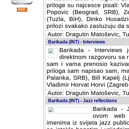
priloge su najcesce pisali: Vl
Popovic (Beograd, SRB), Ze
(Tuzla, BiH), Dinko Husadzi
prilozi svakako zasluzuju da se
Autor: Dragutin Matoševic, Tu
Barikada (INT) - Interviews
Barikada - Interviews 
direktnom razgovoru sa r
sam i vama prenosio kazivan
priloga sam napisao sam, mad
Palanka, SRB), Bill Kapelj (L
Vladimir Horvat Horvi (Zagreb,
Autor: Dragutin Matoševic, Tu
Barikada (INT) - Jazz reflections
Barikada - J
ovom web po
imenima iz svijeta jazz publi