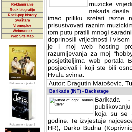
muzicke vrijed
Reklamiranje
Rock biografije
nekada desile
Rock-pop history
imao priliku sretati razne 
Svaštara
prisustvovati raznim muzick
Vremeplov
Webmaster
tom putu pratili mnogi saradni
Web Site Map
doprinosili vrijednosti i vise
je i moj web hosting prov
razumijevanja za moj "hobb
posjetiteljima web portala 
posjecivali i koji ste bili o
Hvala svima.
Autor: Dragutin Matoševic, Tu
Reklamno mjesto 1
Barikada (INT) - Backstage
Barikada -
publikovanju
koja su se 
godine. Te izvjestaje najcesce
Reklamno mjesto 2
HR), Darko Budna (Koprivnic