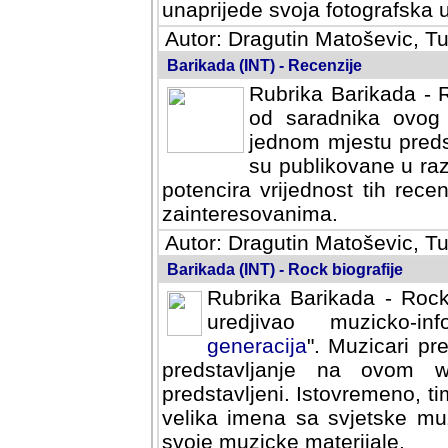
svoja fotografska umijeca.
Autor: Dragutin Matoševic, Tu
Barikada (INT) - Recenzije
Rubrika Barikada - R
od saradnika ovog 
jednom mjestu predst
su publikovane u ra
potencira vrijednost tih rece
zainteresovanima.
Autor: Dragutin Matoševic, Tu
Barikada (INT) - Rock biografije
Rubrika Barikada - Rock
uredjivao muzicko-informa
Muzicari predstavljeni u to
na ovom web portalu cime
Istovremeno, tim nacinom ra
sa svjetske muzicke scene da
materijale.