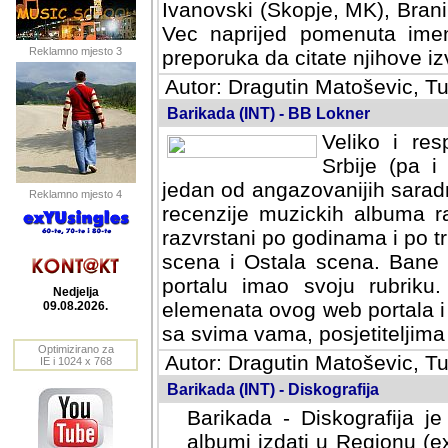
Ivanovski (Skopje, MK), Bran
Vec naprijed pomenuta ime
Reklamno mjesto 3
preporuka da citate njihove izv
Autor: Dragutin Matoševic, Tu
Barikada (INT) - BB Lokner
Veliko i res
Srbije (pa i
jedan od angazovanijih sarad
Reklamno mjesto 4
recenzije muzickih albuma ra
razvrstani po godinama i po t
scena i Ostala scena. Bane 
portalu imao svoju rubriku.
Nedjelja
elemenata ovog web portala i 
09.08.2026.
sa svima vama, posjetiteljima
Optimizirano za
Autor: Dragutin Matoševic, Tu
IE i 1024 x 768
Barikada (INT) - Diskografija
Barikada - Diskografija je
albumi izdati u Regionu (ex 