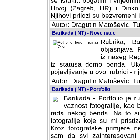
se istakla bogatim i vrijedni
Hrvoj (Zagreb, HR) i Dinko
Njihovi prilozi su bezvremeni i
Autor: Dragutin Matoševic, Tu
Barikada (INT) - Nove nade
Rubrika, B
objasnjava. 
iz naseg Reg
iz statusa demo benda. Uko
pojavljivanje u ovoj rubrici - nj
Autor: Dragutin Matoševic, Tu
Barikada (INT) - Portfolio
Barikada - Portfolio je 
vaznost fotografije, kao
rada nekog benda. Na to su 
fotografije koje su mi pristiz
fotografske primjere nekolik
svi zainteresovani sistemom "