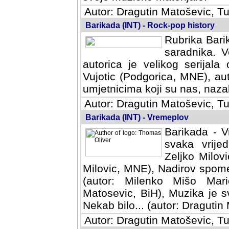
Autor: Dragutin Matoševic, Tu
Barikada (INT) - Rock-pop history
Rubrika Barik
saradnika. V
autorica je velikog serijal
Vujotic (Podgorica, MNE), aut
umjetnicima koji su nas, nazalo
Autor: Dragutin Matoševic, Tu
Barikada (INT) - Vremeplov
Barikada - V
svaka vrijedna
Milovic, MNE)
MNE), Nadirov spomenar (auto
Milenko Mišo Maric, UK), Muz
Muzika je svirala (autor: D
(autor: Dragutin Matosevic, BiH
Autor: Dragutin Matoševic, Tu