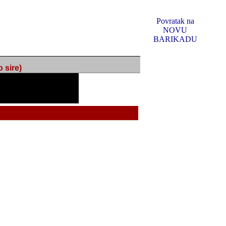
Povratak na
NOVU
BARIKADU
ire)
f Music, odlucio sam
u u kakvom je sada. I u
oljno materijala da ga
 ili su se nekada desile.
e, svjedociti njihovim
me na tom putu pratili
i i visem rejtingu ovog
Reklamno mjesto 5
irma "Leftor", imala
titeljima web portala
og svega ovoga (nemalog)