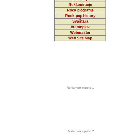
Reklamiranje
Rock biografije
Autor: Dragutin Matoše
Rock-pop history
Barikada (INT)
Svaštara
Vremeplov
Webmaster
Web Site Map
Autor: Dragutin Matoše
Barikada (INT)
odrednice: ex YU pros
Njegovi prilozi su je
Reklamno mjesto 1
posjetiteljima ovog we
Autor: Dragutin Matoše
Barikada (INT) 
Barikada - Diskog
prostor). Te pril
(Bar, MNE), Tomica Ra
citaju.
Reklamno mjesto 2
Autor: Dragutin Matoše