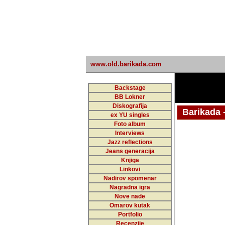
www.old.barikada.com
Backstage
BB Lokner
Diskografija
Barikada - W
ex YU singles
Foto album
undefi
Interviews
Jazz reflections
Barikada (INT)
Jeans generacija
Knjiga
Linkovi
Nadirov spomenar
Nagradna igra
Nove nade
Omarov kutak
Portfolio
Recenzije