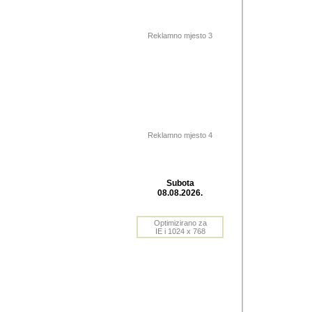
Barikada (INT) 
Barikada - In
saznavao sam
Reklamno mjesto 3
priloge dali 
Horvat Horvi 
Autor: Dragutin Matoše
Barikada (INT) 
(Velika Ludina, HR). N
Reklamno mjesto 4
Autor: Dragutin Matoše
Barikada (INT)
Subota
08.08.2026.
Autor: Dragutin Matoše
Barikada (INT) 
Optimizirano za
IE i 1024 x 768
Barikada - Po
predstavljanj
najcesce od s
zainteresovani sistemo
Autor: Dragutin Matoše