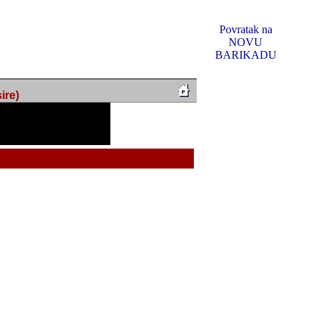
Povratak na
NOVU
BARIKADU
ire)
f Music, odlucio sam
u u kakvom je sada. I u
oljno materijala da ga
 ili su se nekada desile.
e, svjedociti njihovim
me na tom putu pratili
i i visem rejtingu ovog
Reklamno mjesto 5
irma "Leftor", imala
titeljima web portala
og svega ovoga (nemalog)