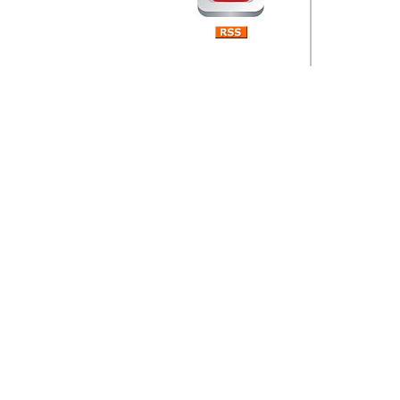
Barikada (INT) 
Rubri
je da
ovog 
zaint
Autor: Dragutin Matoše
Barikada (INT) 
Rubrika Bari
"
Jeans gener
bili komplet
muzicke scene
Autor: Dragutin Matoše
Barikada (INT)
zauvijek napustili.
Autor: Dragutin Matoše
Barikada (INT)