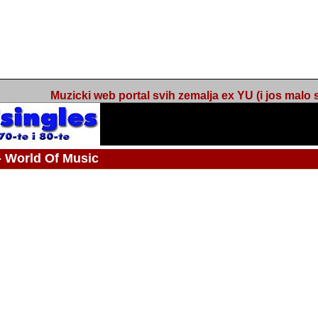
Muzicki web portal svih zemalja ex YU (i jos malo s
orld Of Music
ned
 - Webmaster / urednik
Nakon 74 mjeseca svakodnevnog updatea web portala Barikada - World O
zakljuciti svoj rad. "Zamrzavam" web portal Barikada - World Of Music u stanj
stanju "hibernacije", sa svojih vise od 5,000 podstranica, on vam daje dov
temeljito iscitavate, da istrazujete muzicke vrijednosti kojima smo svi svjedocili
Sretan sam da sam u proteklom periodu imao priliku sretati razne muzicar
uspjesima, prisustvovati raznim muzickim dogadjajima... Sretan sam da su 
mnogi saradnici koji su svojim prilozima (informacijama) doprinosili vrijednost
web portala. Sretan sam da je i moj web hosting provider, tuzlanska f
razumijevanja za moj "hobby". Zahvalan sam i vama, mnogobrojnim posje
Barikada - World Of Music, koji ste ga posjecivali i koji ste bili osnovni razl