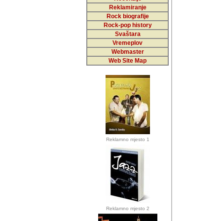
Reklamiranje
Rock biografije
Autor: Dragutin Matoše
Rock-pop history
Barikada (INT)
Svaštara
Vremeplov
Webmaster
Web Site Map
Autor: Dragutin Matoše
Barikada (INT)
odrednice: ex YU pros
Njegovi prilozi su je
Reklamno mjesto 1
posjetiteljima ovog we
Autor: Dragutin Matoše
Barikada (INT) 
Barikada - Diskog
prostor). Te pril
(Bar, MNE), Tomica Ra
citaju.
Reklamno mjesto 2
Autor: Dragutin Matoše