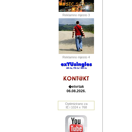
Barikada (INT) 
Barikada - In
saznavao sam
Reklamno mjesto 3
priloge dali 
Horvat Horvi 
Autor: Dragutin Matoše
Barikada (INT) 
(Velika Ludina, HR). N
Reklamno mjesto 4
Autor: Dragutin Matoše
Barikada (INT)
�etvrtak
06.08.2026.
Autor: Dragutin Matoše
Barikada (INT) 
Optimizirano za
IE i 1024 x 768
Barikada - Po
predstavljanj
najcesce od s
zainteresovani sistemo
Autor: Dragutin Matoše