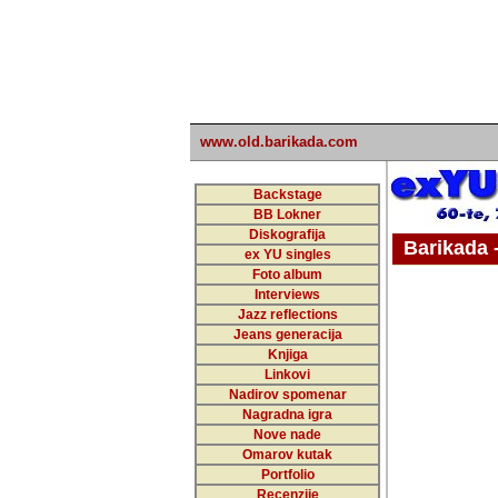
www.old.barikada.com
Backstage
BB Lokner
Diskografija
Barikada - W
ex YU singles
Foto album
undefi
Interviews
Jazz reflections
Barikada (INT)
Jeans generacija
Knjiga
Linkovi
Nadirov spomenar
Nagradna igra
Nove nade
Omarov kutak
Portfolio
Recenzije