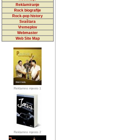
5,000 podstra
Reklamiranje
Rock biografije
da ga temelji
Rock-pop history
vrijednosti kojima smo sv
Svaštara
Vremeplov
Sretan sam da sam u protek
Webmaster
muzicare, svjedociti njih
Web Site Map
muzickim dogadjajima... Sr
mnogi saradnici koji su
doprinosili vrijednosti i v
sam da je i moj web hostin
imala razumijevanja za 
Reklamno mjesto 1
mnogobrojnim posjetitelj
Music, koji ste ga posjeciv
ovoga (nemalog) rada. Hva
Autor: Dragutin Matoševic,
Barikada (INT) - Backstage
Reklamno mjesto 2
Barikada -