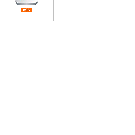
jedan od rijetkih koji je n
Njegovi prilozi su jedan od
i ponosan sam da je svoj
posjetiteljima ovog web por
Autor: Dragutin Matoševic,
Barikada (INT) - Diskografija
Barikada - Diskografija
muzicki albumi izdati u Reg
prostor). Te priloge su n
(Zagreb, HR), Milan B. Po
(Bar, MNE), Tomica Racic 
(Velika Ludina, HR)... Nj
citaju.
Autor: Dragutin Matoševic,
Barikada (INT) - Interviews