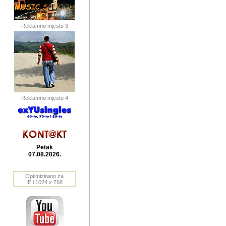
publikovan
dogadjanja
Reklamno mjesto 3
2004. do 2010. godine. Te i
Horvat Horvi (Zagreb, HR)
Šaric (Vinkovci, HR), Vas
Bane Lokner (Zemun, SRB)
imena, mnogima dobro zna
Reklamno mjesto 4
njihove izvjestaje.
Autor: Dragutin Matoševic,
Barikada (INT) - BB Lokner
Petak
Veliko i res
07.08.2026.
Srbije (pa i
Optimizirano za
jedan od angazovanijih s
IE i 1024 x 768
nebrojene recenzije muzic
Njegovi prilozi su razvr
odrednice: ex YU prostor,