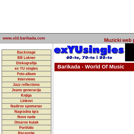
www.old.barikada.com
Muzicki web p
Backstage
BB Lokner
Diskografija
Barikada - World Of Music
ex YU singles
Foto album
undefined
Interviews
Jazz reflections
Barikada (INT) - Webmaster / urednik
Jeans generacija
Nakon 74 mj
Knjiga
Linkovi
portala Bari
Nadirov spomenar
zakljuciti 
Nagradna igra
Nove nade
Barikada - W
Omarov kutak
sada. I u sta
Portfolio
Recenzije