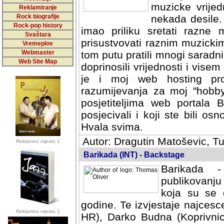
muzicke vrijed
Reklamiranje
Rock biografije
nekada desile
Rock-pop history
imao priliku sretati razne 
Svaštara
prisustvovati raznim muzick
Vremeplov
Webmaster
tom putu pratili mnogi saradni
Web Site Map
doprinosili vrijednosti i vise
je i moj web hosting prov
razumijevanja za moj "hobb
posjetiteljima web portala 
posjecivali i koji ste bili o
Hvala svima.
Autor: Dragutin Matoševic, Tu
Reklamno mjesto 1
Barikada (INT) - Backstage
Barikada -
publikovanju
koja su se 
godine. Te izvjestaje najcesce
Reklamno mjesto 2
HR), Darko Budna (Koprivnic