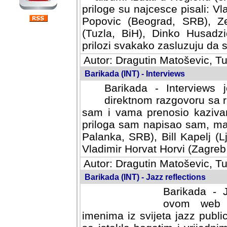
priloge su najcesce pisali: Vl
Popovic (Beograd, SRB), Ze
(Tuzla, BiH), Dinko Husadzi
prilozi svakako zasluzuju da se
Autor: Dragutin Matoševic, Tu
Barikada (INT) - Interviews
Barikada - Interviews 
direktnom razgovoru sa r
sam i vama prenosio kazivan
priloga sam napisao sam, mad
Palanka, SRB), Bill Kapelj (L
Vladimir Horvat Horvi (Zagreb,
Autor: Dragutin Matoševic, Tu
Barikada (INT) - Jazz reflections
Barikada - J
ovom web po
imenima iz svijeta jazz publi