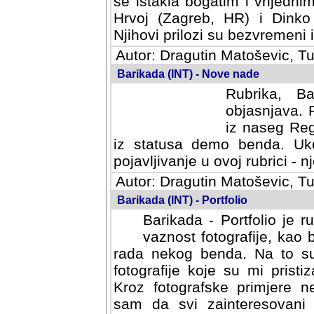
se istakla bogatim i vrijedni
Hrvoj (Zagreb, HR) i Dinko
Njihovi prilozi su bezvremeni i
Autor: Dragutin Matoševic, Tu
Barikada (INT) - Nove nade
Rubrika, B
objasnjava. 
iz naseg Reg
iz statusa demo benda. Uko
pojavljivanje u ovoj rubrici - nj
Autor: Dragutin Matoševic, Tu
Barikada (INT) - Portfolio
Barikada - Portfolio je 
vaznost fotografije, kao
rada nekog benda. Na to su 
fotografije koje su mi pristiz
fotografske primjere nekolik
svi zainteresovani sistemom "