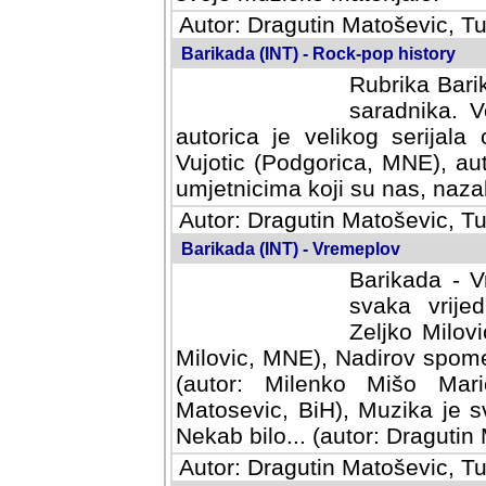
Autor: Dragutin Matoševic, Tu
Barikada (INT) - Rock-pop history
Rubrika Barik
saradnika. V
autorica je velikog serijal
Vujotic (Podgorica, MNE), aut
umjetnicima koji su nas, nazalo
Autor: Dragutin Matoševic, Tu
Barikada (INT) - Vremeplov
Barikada - V
svaka vrijedna
Milovic, MNE)
MNE), Nadirov spomenar (auto
Milenko Mišo Maric, UK), Muz
Muzika je svirala (autor: D
(autor: Dragutin Matosevic, BiH
Autor: Dragutin Matoševic, Tu