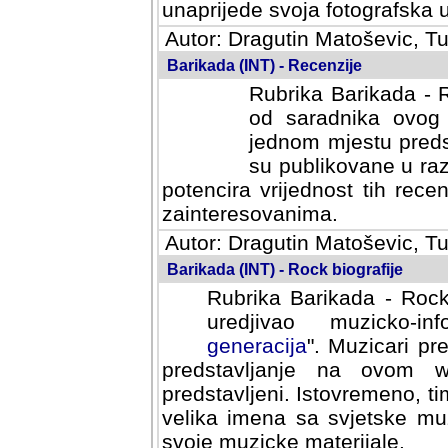
svoja fotografska umijeca.
Autor: Dragutin Matoševic, Tu
Barikada (INT) - Recenzije
Rubrika Barikada - R
od saradnika ovog 
jednom mjestu predst
su publikovane u ra
potencira vrijednost tih rece
zainteresovanima.
Autor: Dragutin Matoševic, Tu
Barikada (INT) - Rock biografije
Rubrika Barikada - Rock
uredjivao muzicko-informa
Muzicari predstavljeni u to
na ovom web portalu cime
Istovremeno, tim nacinom ra
sa svjetske muzicke scene da
materijale.