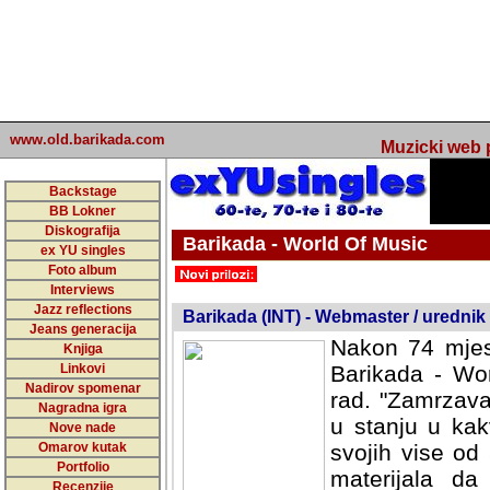
www.old.barikada.com
Muzicki web p
Backstage
BB Lokner
Diskografija
Barikada - World Of Music
ex YU singles
Foto album
undefined
Interviews
Jazz reflections
Barikada (INT) - Webmaster / urednik
Jeans generacija
Nakon 74 mjes
Knjiga
Linkovi
Barikada - Wor
Nadirov spomenar
rad. "Zamrzava
Nagradna igra
u stanju u kak
Nove nade
Omarov kutak
svojih vise od
Portfolio
materijala da 
Recenzije