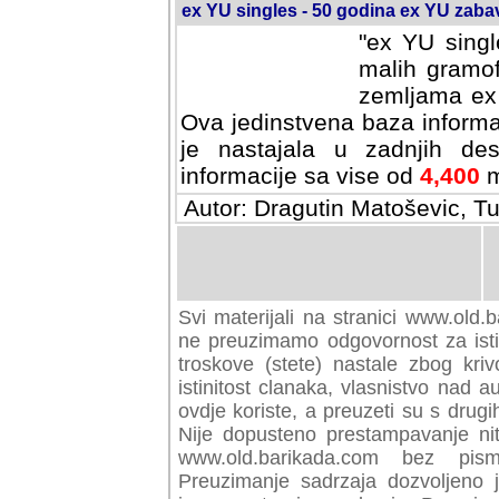
ex YU singles - 50 godina ex YU zab
"ex YU singl
malih gramof
zemljama ex 
Ova jedinstvena baza informa
je nastajala u zadnjih des
informacije sa vise od
4,400
m
Autor: Dragutin Matoševic, Tu
Svi materijali na stranici www.old.b
preuzimamo odgovornost za istini
troskove (stete) nastale zbog kriv
istinitost clanaka, vlasnistvo nad au
ovdje koriste, a preuzeti su s drugi
Nije dopusteno prestampavanje nit
www.old.barikada.com bez pism
Preuzimanje sadrzaja dozvoljeno 