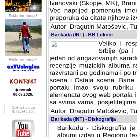
Ivanovski (Skopje, MK), Bran
Vec naprijed pomenuta ime
Reklamno mjesto 3
preporuka da citate njihove izv
Autor: Dragutin Matoševic, Tu
Barikada (INT) - BB Lokner
Veliko i res
Srbije (pa i
jedan od angazovanijih sarad
Reklamno mjesto 4
recenzije muzickih albuma ra
razvrstani po godinama i po t
scena i Ostala scena. Bane 
portalu imao svoju rubriku.
�etvrtak
elemenata ovog web portala i 
06.08.2026.
sa svima vama, posjetiteljima
Optimizirano za
Autor: Dragutin Matoševic, Tu
IE i 1024 x 768
Barikada (INT) - Diskografija
Barikada - Diskografija je
albumi izdati u Regionu (ex 