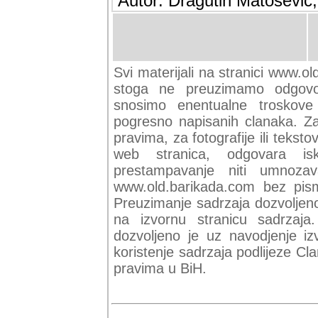
Autor: Dragutin Matoševic,
Svi materijali na stranici www.ol
stoga ne preuzimamo odgovor
snosimo enentualne troskove (
pogresno napisanih clanaka. Za 
pravima, za fotografije ili teksto
web stranica, odgovara isk
prestampavanje niti umnozav
www.old.barikada.com bez pism
Preuzimanje sadrzaja dozvoljeno
na izvornu stranicu sadrzaja
dozvoljeno je uz navodjenje iz
koristenje sadrzaja podlijeze C
pravima u BiH.