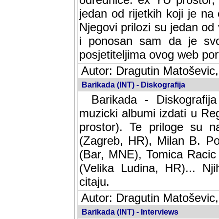
jedan od rijetkih koji je n
Njegovi prilozi su jedan od
i ponosan sam da je svoj
posjetiteljima ovog web por
Autor: Dragutin Matoševic,
Barikada (INT) - Diskografija
Barikada - Diskografija
muzicki albumi izdati u Reg
prostor). Te priloge su n
(Zagreb, HR), Milan B. Po
(Bar, MNE), Tomica Racic 
(Velika Ludina, HR)... Nj
citaju.
Autor: Dragutin Matoševic,
Barikada (INT) - Interviews