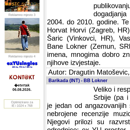
publikovan
dogadjanja
Reklamno mjesto 3
2004. do 2010. godine. Te i
Horvat Horvi (Zagreb, HR)
Šaric (Vinkovci, HR), Vas
Bane Lokner (Zemun, SRB)
imena, mnogima dobro zna
Reklamno mjesto 4
njihove izvjestaje.
Autor: Dragutin Matoševic,
Barikada (INT) - BB Lokner
�etvrtak
Veliko i res
06.08.2026.
Srbije (pa i
Optimizirano za
jedan od angazovanijih s
IE i 1024 x 768
nebrojene recenzije muzic
Njegovi prilozi su razvr
odrednice: ex YU prostor,