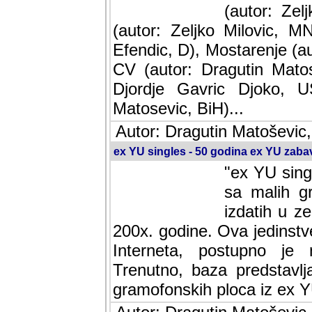
(autor: Ze
(autor: Zeljko Milovic, M
Efendic, D), Mostarenje (a
CV (autor: Dragutin Matos
Djordje Gavric Djoko, US
Matosevic, BiH)...
Autor: Dragutin Matoševic,
ex YU singles - 50 godina ex YU zab
"ex YU sing
sa malih g
izdatih u z
200x. godine. Ova jedinst
Interneta, postupno je nast
baza predstavlja informaci
ploca iz ex YU.