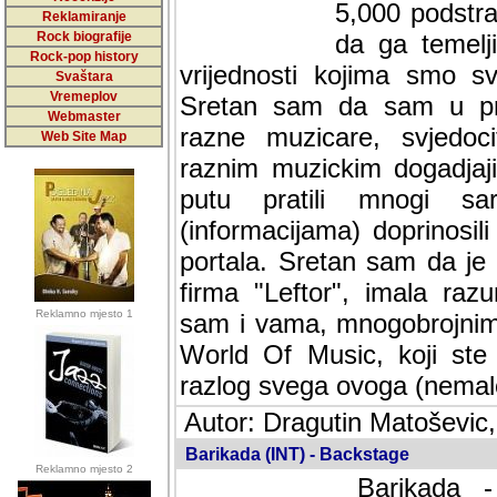
5,000 podstra
Reklamiranje
Rock biografije
da ga temelji
Rock-pop history
vrijednosti kojima smo sv
Svaštara
Vremeplov
Sretan sam da sam u protek
Webmaster
muzicare, svjedociti njih
Web Site Map
muzickim dogadjajima... Sr
mnogi saradnici koji su
doprinosili vrijednosti i v
sam da je i moj web hostin
imala razumijevanja za 
Reklamno mjesto 1
mnogobrojnim posjetitelj
Music, koji ste ga posjeciv
ovoga (nemalog) rada. Hva
Autor: Dragutin Matoševic,
Barikada (INT) - Backstage
Reklamno mjesto 2
Barikada -