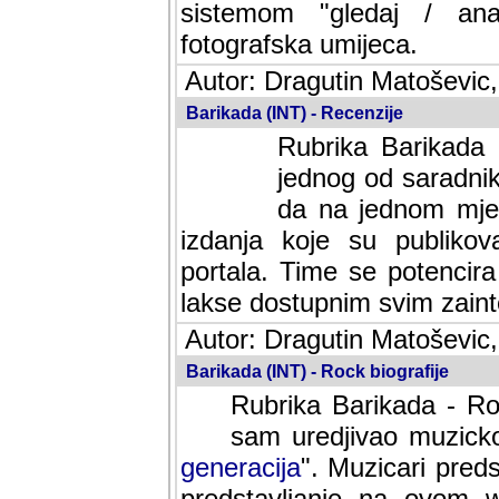
sistemom "gledaj / anal
fotografska umijeca.
Autor: Dragutin Matoševic,
Barikada (INT) - Recenzije
Rubrika Barikada -
jednog od saradnika
da na jednom mjes
izdanja koje su publik
portala. Time se potencira 
lakse dostupnim svim zain
Autor: Dragutin Matoševic,
Barikada (INT) - Rock biografije
Rubrika Barikada - Roc
sam uredjivao muzicko-
generacija
". Muzicari predst
predstavljanje na ovom w