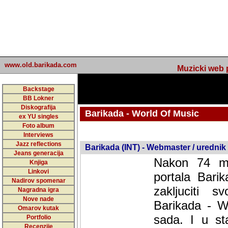
www.old.barikada.com
Muzicki web p
Backstage
BB Lokner
Diskografija
Barikada - World Of Music
ex YU singles
Foto album
undefined
Interviews
Jazz reflections
Barikada (INT) - Webmaster / urednik
Jeans generacija
Nakon 74 mj
Knjiga
Linkovi
portala Bari
Nadirov spomenar
zakljuciti 
Nagradna igra
Nove nade
Barikada - W
Omarov kutak
sada. I u sta
Portfolio
Recenzije