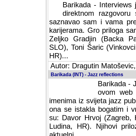
Barikada - Interviews 
direktnom razgovoru 
saznavao sam i vama pren
karijerama. Gro priloga sa
Zeljko Gradjin (Backa Pal
SLO), Toni Šaric (Vinkovci
HR)...
Autor: Dragutin Matoševic,
Barikada (INT) - Jazz reflections
Barikada - J
ovom web po
imenima iz svijeta jazz pub
ona se istakla bogatim i v
su: Davor Hrvoj (Zagreb, 
Ludina, HR). Njihovi pril
aktuelni.