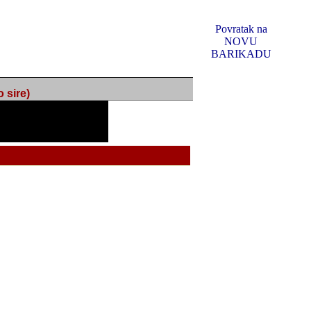
Povratak na
NOVU
BARIKADU
ire)
f Music, odlucio sam
u u kakvom je sada. I u
oljno materijala da ga
 ili su se nekada desile.
e, svjedociti njihovim
me na tom putu pratili
i i visem rejtingu ovog
Reklamno mjesto 5
irma "Leftor", imala
titeljima web portala
og svega ovoga (nemalog)