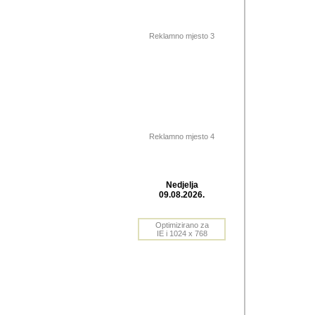
Barikada (INT) 
Barikada - In
saznavao sam
Reklamno mjesto 3
priloge dali 
Horvat Horvi 
Autor: Dragutin Matoše
Barikada (INT) 
(Velika Ludina, HR). N
Reklamno mjesto 4
Autor: Dragutin Matoše
Barikada (INT)
Nedjelja
09.08.2026.
Autor: Dragutin Matoše
Barikada (INT) 
Optimizirano za
IE i 1024 x 768
Barikada - Po
predstavljanj
najcesce od s
zainteresovani sistemo
Autor: Dragutin Matoše