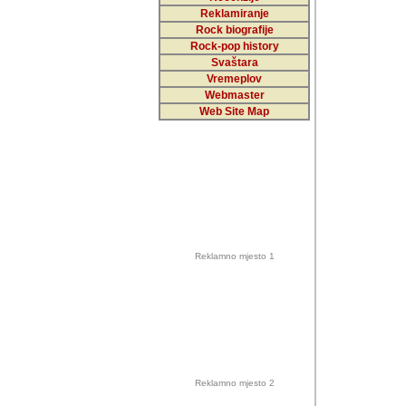
Reklamiranje
Rock biografije
Autor: Dragutin Matoše
Rock-pop history
Barikada (INT)
Svaštara
Vremeplov
Webmaster
Web Site Map
Autor: Dragutin Matoše
Barikada (INT)
odrednice: ex YU pros
Njegovi prilozi su je
Reklamno mjesto 1
posjetiteljima ovog we
Autor: Dragutin Matoše
Barikada (INT) 
Barikada - Diskog
prostor). Te pril
(Bar, MNE), Tomica Ra
citaju.
Reklamno mjesto 2
Autor: Dragutin Matoše