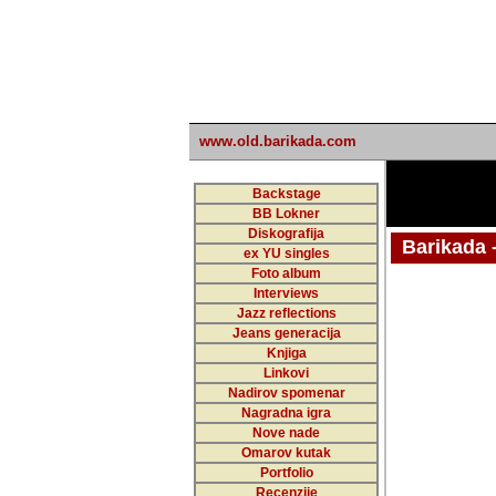
www.old.barikada.com
Backstage
BB Lokner
Diskografija
Barikada - W
ex YU singles
Foto album
Interviews
Jazz reflections
Barikada (INT)
Jeans generacija
Knjiga
Linkovi
Nadirov spomenar
Nagradna igra
Nove nade
Omarov kutak
Portfolio
Recenzije