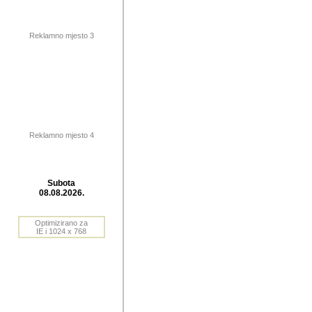
publikovan
dogadjanja
Reklamno mjesto 3
2004. do 2010. godine. Te i
Horvat Horvi (Zagreb, HR)
Šaric (Vinkovci, HR), Vas
Bane Lokner (Zemun, SRB)
imena, mnogima dobro zna
Reklamno mjesto 4
njihove izvjestaje.
Autor: Dragutin Matoševic,
Barikada (INT) - BB Lokner
Subota
Veliko i res
08.08.2026.
Srbije (pa i
Optimizirano za
jedan od angazovanijih s
IE i 1024 x 768
nebrojene recenzije muzic
Njegovi prilozi su razvr
odrednice: ex YU prostor,