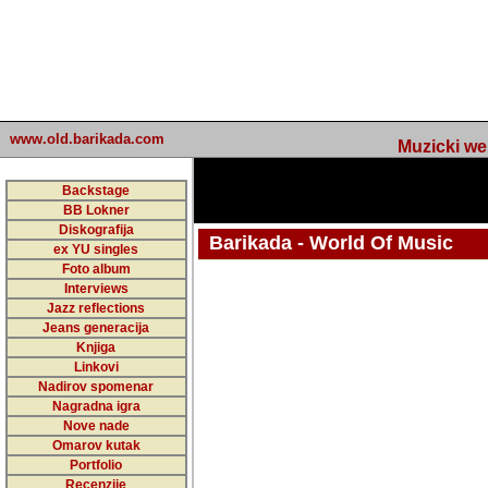
www.old.barikada.com
Muzicki web p
Backstage
BB Lokner
Diskografija
Barikada - World Of Music
ex YU singles
Foto album
undefined
Interviews
Jazz reflections
Barikada (INT) - Webmaster / urednik
Jeans generacija
Nakon 74 mj
Knjiga
Linkovi
portala Bari
Nadirov spomenar
zakljuciti 
Nagradna igra
Nove nade
Barikada - W
Omarov kutak
sada. I u sta
Portfolio
Recenzije