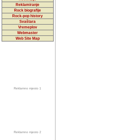
5,000 podstra
Reklamiranje
Rock biografije
da ga temelji
Rock-pop history
vrijednosti kojima smo sv
Svaštara
Vremeplov
Sretan sam da sam u protek
Webmaster
muzicare, svjedociti njih
Web Site Map
muzickim dogadjajima... Sr
mnogi saradnici koji su
doprinosili vrijednosti i v
sam da je i moj web hostin
imala razumijevanja za 
Reklamno mjesto 1
mnogobrojnim posjetitelj
Music, koji ste ga posjeciv
ovoga (nemalog) rada. Hva
Autor: Dragutin Matoševic,
Barikada (INT) - Backstage
Reklamno mjesto 2
Barikada -