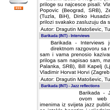
priloge su najcesce pisali: Vl
Popovic (Beograd, SRB), Ze
(Tuzla, BiH), Dinko Husadzi
prilozi svakako zasluzuju da se
Autor: Dragutin Matoševic, Tu
Barikada (INT) - Interviews
Barikada - Interviews 
direktnom razgovoru sa r
sam i vama prenosio kazivan
priloga sam napisao sam, mad
Palanka, SRB), Bill Kapelj (L
Vladimir Horvat Horvi (Zagreb,
Autor: Dragutin Matoševic, Tu
Barikada (INT) - Jazz reflections
Barikada - J
ovom web po
imenima iz svijeta jazz publi