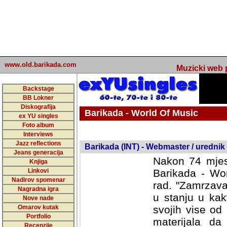
www.old.barikada.com
Muzicki web p
Backstage
BB Lokner
Diskografija
Barikada - World Of Music
ex YU singles
Foto album
undefined
Interviews
Jazz reflections
Barikada (INT) - Webmaster / urednik
Jeans generacija
Nakon 74 mjes
Knjiga
Linkovi
Barikada - Wor
Nadirov spomenar
rad. "Zamrzava
Nagradna igra
u stanju u kak
Nove nade
Omarov kutak
svojih vise od
Portfolio
materijala da 
Recenzije