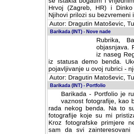
se istakla bogatim i vrijedni
Hrvoj (Zagreb, HR) i Dinko
Njihovi prilozi su bezvremeni i
Autor: Dragutin Matoševic, Tu
Barikada (INT) - Nove nade
Rubrika, B
objasnjava. 
iz naseg Reg
iz statusa demo benda. Uko
pojavljivanje u ovoj rubrici - nj
Autor: Dragutin Matoševic, Tu
Barikada (INT) - Portfolio
Barikada - Portfolio je 
vaznost fotografije, kao
rada nekog benda. Na to su 
fotografije koje su mi pristiz
fotografske primjere nekolik
svi zainteresovani sistemom "