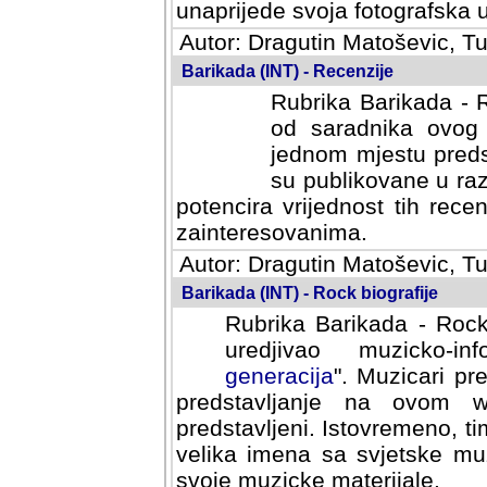
svoja fotografska umijeca.
Autor: Dragutin Matoševic, Tu
Barikada (INT) - Recenzije
Rubrika Barikada - R
od saradnika ovog 
jednom mjestu predst
su publikovane u ra
potencira vrijednost tih rece
zainteresovanima.
Autor: Dragutin Matoševic, Tu
Barikada (INT) - Rock biografije
Rubrika Barikada - Rock
uredjivao muzicko-informa
Muzicari predstavljeni u to
na ovom web portalu cime
Istovremeno, tim nacinom ra
sa svjetske muzicke scene da
materijale.