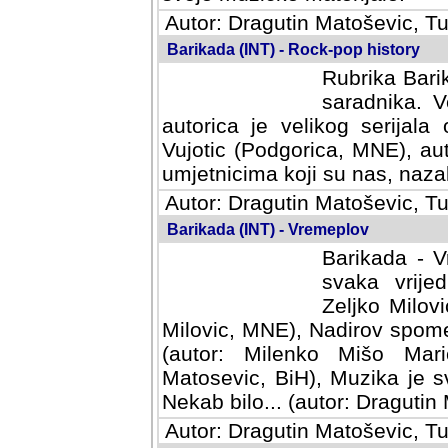
Autor: Dragutin Matoševic, Tu
Barikada (INT) - Rock-pop history
Rubrika Barik
saradnika. V
autorica je velikog serijal
Vujotic (Podgorica, MNE), aut
umjetnicima koji su nas, nazalo
Autor: Dragutin Matoševic, Tu
Barikada (INT) - Vremeplov
Barikada - V
svaka vrijedna
Milovic, MNE)
MNE), Nadirov spomenar (auto
Milenko Mišo Maric, UK), Muz
Muzika je svirala (autor: D
(autor: Dragutin Matosevic, BiH
Autor: Dragutin Matoševic, Tu