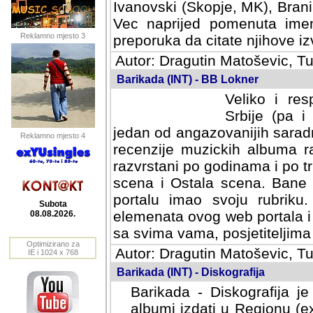
Ivanovski (Skopje, MK), Bran
Vec naprijed pomenuta ime
Reklamno mjesto 3
preporuka da citate njihove izv
Autor: Dragutin Matoševic, Tu
Barikada (INT) - BB Lokner
Veliko i res
Srbije (pa i
jedan od angazovanijih sarad
Reklamno mjesto 4
recenzije muzickih albuma ra
razvrstani po godinama i po t
scena i Ostala scena. Bane 
portalu imao svoju rubriku.
Subota
elemenata ovog web portala i 
08.08.2026.
sa svima vama, posjetiteljima
Optimizirano za
Autor: Dragutin Matoševic, Tu
IE i 1024 x 768
Barikada (INT) - Diskografija
Barikada - Diskografija je
albumi izdati u Regionu (ex 