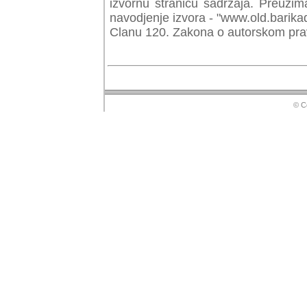
izvornu stranicu sadrzaja. Preuzim
navodjenje izvora - "www.old.barika
Clanu 120. Zakona o autorskom prav
© Copyr