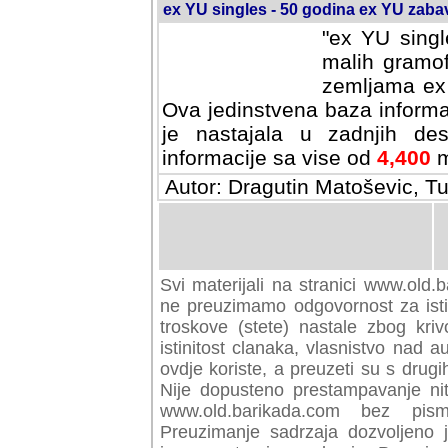
ex YU singles - 50 godina ex YU zab
"ex YU singl
malih gramof
zemljama ex 
Ova jedinstvena baza informa
je nastajala u zadnjih des
informacije sa vise od
4,400
m
Autor: Dragutin Matoševic, Tu
Svi materijali na stranici www.old.b
preuzimamo odgovornost za istini
troskove (stete) nastale zbog kriv
istinitost clanaka, vlasnistvo nad au
ovdje koriste, a preuzeti su s drugi
Nije dopusteno prestampavanje nit
www.old.barikada.com bez pism
Preuzimanje sadrzaja dozvoljeno 