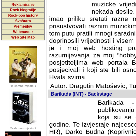
muzicke vrijed
Reklamiranje
Rock biografije
nekada desile
Rock-pop history
imao priliku sretati razne 
Svaštara
prisustvovati raznim muzick
Vremeplov
Webmaster
tom putu pratili mnogi saradni
Web Site Map
doprinosili vrijednosti i vise
je i moj web hosting prov
razumijevanja za moj "hobb
posjetiteljima web portala 
posjecivali i koji ste bili o
Hvala svima.
Autor: Dragutin Matoševic, Tu
Reklamno mjesto 1
Barikada (INT) - Backstage
Barikada -
publikovanju
koja su se 
godine. Te izvjestaje najcesce
Reklamno mjesto 2
HR), Darko Budna (Koprivnic